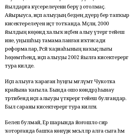
йылдарға күсерелеүенән берәү ҙә отолмаҫ.
Айырыуса, иҫәп алыуҙың беҙҙең дәүерҙә бер тапҡыр
кисектерелеүен иҫтә тотҡанда. Мәҫәлән, 2000
йылдың көҙөндә халыҡ иҫәбен алыу үтергә тейеш
ине, уңышһыҙ тамамаланған иҡтисади
реформалар, Рәсәй ҡаҙнаһының наҡыҫлығы
һөҙөмтәһендә, иҫәп алыуҙы 2002 йылға кисектерергә
тура килде.
Иҫәп алыуға ҡараған һуңғы мәғлүмәт Чукотка
крайына ҡағыла. Бында ошо көндәрҙә һынау
тәртибендә иҫәп алыуҙы үткәрергә тейеш булғандар.
Был сараны кисектерергә тура килгән.
Белеп булмай, Ер шарында йоғошло сир
ҡоторғанда башҡа көнүҙәк мәсьәләләр алға сыға һәм