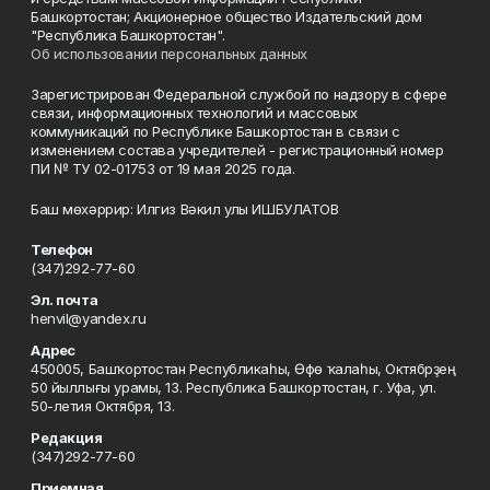
Башкортостан; Акционерное общество Издательский дом
"Республика Башкортостан".
Об использовании персональных данных
Зарегистрирован Федеральной службой по надзору в сфере
связи, информационных технологий и массовых
коммуникаций по Республике Башкортостан в связи с
изменением состава учредителей - регистрационный номер
ПИ № ТУ 02-01753 от 19 мая 2025 года.
Баш мөхәррир: Илгиз Вәкил улы ИШБУЛАТОВ
Телефон
(347)292-77-60
Эл. почта
henvil@yandex.ru
Адрес
450005, Башҡортостан Республикаһы, Өфө ҡалаһы, Октябрҙең
50 йыллығы урамы, 13. Республика Башкортостан, г. Уфа, ул.
50-летия Октября, 13.
Редакция
(347)292-77-60
Приемная