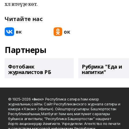
хәл итеүҙе көтә.
Читайте нас
Партнеры
Фотобанк
Рубрика "Еда и
журналистов РБ
напитки"
© 1925-2026 «Һәнәк» Республика сатира һәм юмор
журналының сайты. Сайт Республиканского журнала сатиры и
юмора «Хэнэк» («Вилы»). Ойоштороусылары: Башҡортостан
Республикаһының Матбуғат һәм киң мәғлүмәт саралары
буйынса агентлығы; "Республика Башкортостан" нәшриәт
йорто акционерҙар йәмғиәте. Учредители: Агентство по печати
и средствам массовой информации Республики