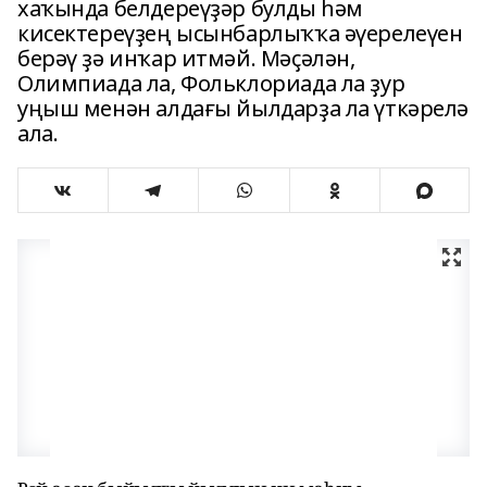
хаҡында белдереүҙәр булды һәм
кисектереүҙең ысынбарлыҡҡа әүерелеүен
берәү ҙә инҡар итмәй. Мәҫәлән,
Олимпиада ла, Фольклориада ла ҙур
уңыш менән алдағы йылдарҙа ла үткәрелә
ала.