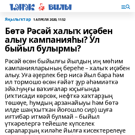
Яңылыҡтар
1 АПРЕЛЯ 2020, 11:52
Бөтә Рәсәй халыҡ иҫәбен
алыу кампанияһы? Ул
быйыл булырмы?
Рәсәй өсөн быйылғы йылдың иң мөһим
кампанияларының береһе – халыҡ иҫәбен
алыу. Уға әҙерлек бер нисә йыл бара һәм
ил тормошо өсөн ғәйәт ҙур әһәмиәткә
эйә.Һуңғы ваҡиғалар юҫығында
(иҡтисади көрсөк, нефткә хаҡтарҙың
төшөүе, һумдың арзанайыуы һәм бөтә
илде шаңҡытҡан йоғошло сир) шуға
иғтибар итмәй булмай – быйыл
үткәрелергә тейешле күпселек
сараларҙың киләһе йылға кисектерелеүе