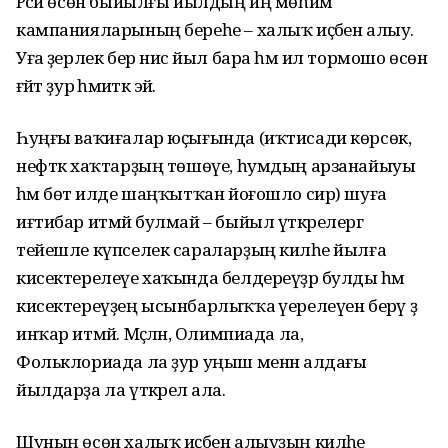
Рәсәй өсөн быйылғы йылдың иң мөһим
кампанияларының береһе – халыҡ иҫәбен алыу.
Уға әҙерлек бер нисә йыл бара һәм ил тормошо өсөн
ғәйәт ҙур әһәмиәткә эйә.
Һуңғы ваҡиғалар юҫығында (иҡтисади көрсөк,
нефткә хаҡтарҙың төшөүе, һумдың арзанайыуы
һәм бөтә илде шаңҡытҡан йоғошло сир) шуға
иғтибар итмәй булмай – быйыл үткәрелергә
тейешле күпселек сараларҙың киләһе йылға
кисектерелеүе хаҡында белдереүҙәр булды һәм
кисектереүҙең ысынбарлыҡҡа әүерелеүен берәү ҙә
инҡар итмәй. Мәҫәлән, Олимпиада ла,
Фольклориада ла ҙур уңыш менән алдағы
йылдарҙа ла үткәрелә ала.
Шуның өсөн халыҡ иҫәбен алыуҙың киләһе