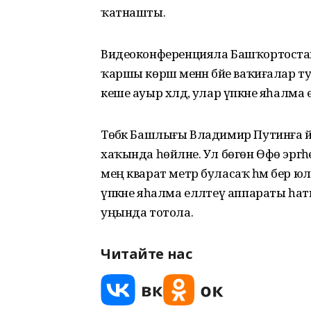
ҡатнашты.
Видеоконференцияла Башҡортостан
ҡаршы көрәш менән бәйе ваҡиғалар 
кеше ауыр хәлдә, улар үпкәне яһалм
Төбәк Башлығы Владимир Путинға 
хаҡында һөйләне. Ул бөгөн Өфө эргә
мең кварат метр буласаҡ һәм бер юлы
үпкәне яһалма елләтеү аппараты һа
уңында тотола.
Читайте нас