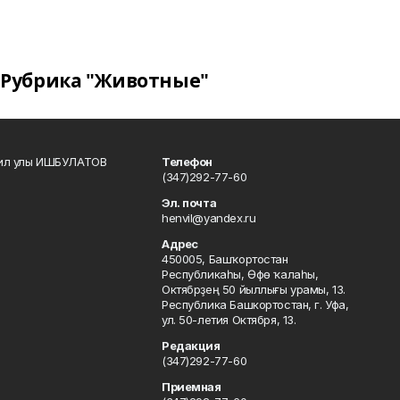
Рубрика "Животные"
кил улы ИШБУЛАТОВ
Телефон
(347)292-77-60
Эл. почта
henvil@yandex.ru
Адрес
450005, Башҡортостан
Республикаһы, Өфө ҡалаһы,
Октябрҙең 50 йыллығы урамы, 13.
Республика Башкортостан, г. Уфа,
ул. 50-летия Октября, 13.
Редакция
(347)292-77-60
Приемная