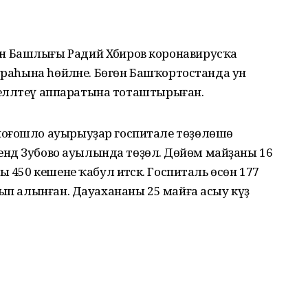
 Башлығы Радий Хәбиров коронавирусҡа
тураһына һөйләне. Бөгөн Башҡортостанда ун
а елләтеү аппаратына тоташтырыған.
йоғошло ауырыуҙар госпитале төҙөлөшө
һендә Зубово ауылында төҙөлә. Дөйөм майҙаны 16
 450 кешене ҡабул итәсәк. Госпиталь өсөн 177
тып алынған. Дауахананы 25 майға асыу күҙ