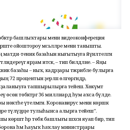
өбәктәр башлыҡтары менән видеоконфереция
әште ойоштороу мәсьәләләре менән танышты.
ң матди-теник базаһын нығытыуға йүнәлтелгән
тләндереүгә ярҙам итәсәк, – тип билдәләне. – Яңы
ник базаһы – ныҡ, кадрҙары тәжрибәле булырға
рҙың 72 процентын әҙерләп өлгөргәндәр,
йҙаланыуға тапшырылырға тейеш. Хөкүмәт
ү өсөн төбәктәргә 36 миллиард һум аҡса бүлде.
ры нөктәһе үтелмәгән. Коронавирус менән көрәшкә
ҙәре түләүҙәрҙе тулыһынса алырға тейеш”.
көрәштә һәр төбәк башлығы шәхсән яуап бирә, тип
 Оборона һәм Һауыҡ һаҡлау министрҙары