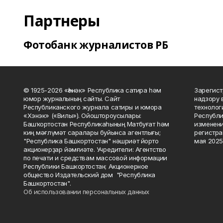
Партнеры
Фотобанк журналистов РБ
© 1925-2026 «Һәнәк» Республика сатира һәм
Зарегист
юмор журналының сайты. Сайт
надзору 
Республиканского журнала сатиры и юмора
технолог
«Хэнэк» («Вилы»). Ойоштороусылары:
Республи
Башҡортостан Республикаһының Матбуғат һәм
изменени
киң мәғлүмәт саралары буйынса агентлығы;
регистра
"Республика Башкортостан" нәшриәт йорто
мая 2025
акционерҙар йәмғиәте. Учредители: Агентство
по печати и средствам массовой информации
Республики Башкортостан; Акционерное
общество Издательский дом "Республика
Башкортостан".
Об использовании персональных данных