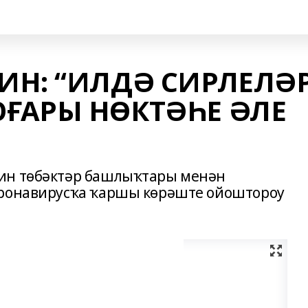
ИН: “ИЛДӘ СИРЛЕЛӘ
ҒАРЫ НӨКТӘҺЕ ӘЛЕ
ин төбәктәр башлыҡтары менән
оронавирусҡа ҡаршы көрәште ойоштороу