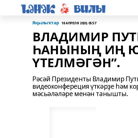
Яңылыҡтар
18 АПРЕЛЯ 2020, 05:57
ВЛАДИМИР ПУТ
ҺАНЫНЫҢ ИҢ Ю
ҮТЕЛМӘГӘН”.
Рәсәй Президенты Владимир Пут
видеоконфереция үткәрҙе һәм к
мәсьәләләре менән танышты.