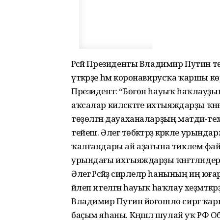
Рәсәй Президенты Владимир Путин т
үткәрҙе һәм коронавирусҡа ҡаршы көр
Президент: “Бөгөн һауыҡ һаҡлауҙы
аҡсалар киләсәктәге ихтыяждарҙы ҡәнәғә
төҙөлгән дауаханаларҙың матди-тех
тейеш. Әлегә төбәктәрҙә кәрәкле урында
ҡалғандары ай аҙағына тиклем фа
урындағы ихтыяждарҙы ҡәнәғәтләндере
Әлегә Рәсәйҙә сирлеләр һанының иң юға
йәлеп ителгән һауыҡ һаҡлау хеҙмәткәр
Владимир Путин йоғошло сиргә ҡаршы 
баҫым яһаны. Кәңәшәлә шулай уҡ РФ