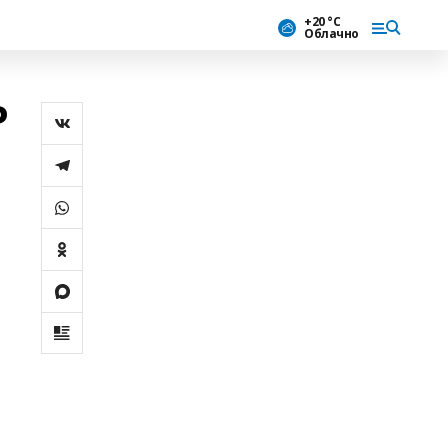
+20 °С
Облачно
Р