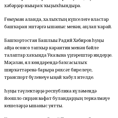
хәбәрҙәр нығыраҡ ҡыҙыҡһындыра.
Ғөмүмән алғанда, халыҡтың күпселеге властар
башҡарған эштәргә ышаныс менән, аңлап ҡарай.
Башҡортостан Башлығы Радий Хәбиров һуңғы
айҙа өсөнсө тапҡыр карантин менән бәйле
талаптар хаҡында Указына үҙгәрештәр индерҙе.
Мәҫәлән, ял көндәрендә баҡсасылыҡ
ширҡәттәренә барырға рөхсәт бирелеүе,
транспорт бүленеүе ыңғай ҡабул ителде.
Һуңғы тәүлектәрҙә республика күләмендә
йоғошло сирҙән вафат булғандарҙың теркәлмәүе
кешеләрҙә ышаныс уятты.