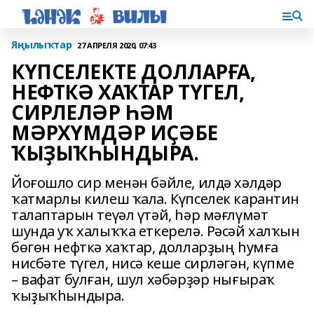
Яңылыҡтар
27 АПРЕЛЯ 2020, 07:43
КҮПСЕЛЕКТЕ ДОЛЛАРҒА,
НЕФТКӘ ХАҠТАР ТҮГЕЛ,
СИРЛЕЛӘР ҺӘМ
МӘРХҮМДӘР ИҪӘБЕ
ҠЫҘЫҠҺЫНДЫРА.
Йоғошло сир менән бәйле, илдә хәлдәр
ҡатмарлы килеш ҡала. Күпселек карантин
талаптарын теүәл үтәй, һәр мәғлүмәт
шунда уҡ халыҡҡа еткерелә. Рәсәй халҡын
бөгөн нефткә хаҡтар, долларҙың һумға
нисбәте түгел, нисә кеше сирләгән, күпме
– вафат булған, шул хәбәрҙәр нығыраҡ
ҡыҙыҡһындыра.