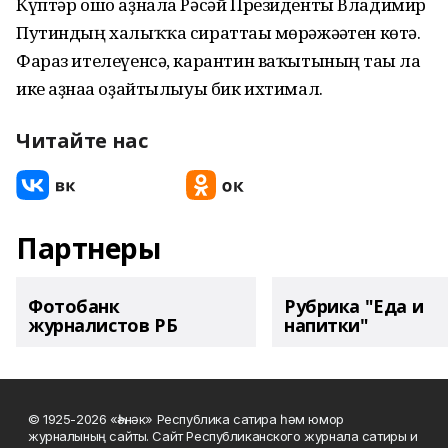
Күптәр ошо аҙнала Рәсәй Президенты Владимир
Путиндың халыҡҡа сираттағы мөрәжәғәтен көтә.
Фараз ителеүенсә, карантин ваҡытының тағы ла
ике аҙнаға оҙайтылыуы бик ихтимал.
Читайте нас
Партнеры
Фотобанк
Рубрика "Еда и
журналистов РБ
напитки"
© 1925-2026 «Һәнәк» Республика сатира һәм юмор
журналының сайты. Сайт Республиканского журнала сатиры и