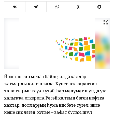
Йоғошло сир менән бәйле, илдә хәлдәр
ҡатмарлы килеш ҡала. Күпселек карантин
талаптарын теүәл үтәй, һәр мәғлүмәт шунда уҡ
халыҡҡа еткерелә. Рәсәй халҡын бөгөн нефткә
хаҡтар, долларҙың һумға нисбәте түгел, нисә
кеше сирләгән, күпме – вафат булған, шул