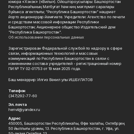
юмора «Хэнэк» («Вилы»). Ойоштороусылары: Башҡортостан
Республикаһының Матбуғат һәм киң мәғлүмәт саралары
буйынса агентлығы; "Республика Башкортостан" нәшриәт
йорто акционерҙар йәмғиәте. Учредители: Агентство по печати
и средствам массовой информации Республики
Башкортостан; Акционерное общество Издательский дом
"Республика Башкортостан".
Об использовании персональных данных
Зарегистрирован Федеральной службой по надзору в сфере
связи, информационных технологий и массовых
коммуникаций по Республике Башкортостан в связи с
изменением состава учредителей - регистрационный номер
ПИ № ТУ 02-01753 от 19 мая 2025 года.
Баш мөхәррир: Илгиз Вәкил улы ИШБУЛАТОВ
Телефон
(347)292-77-60
Эл. почта
henvil@yandex.ru
Адрес
450005, Башҡортостан Республикаһы, Өфө ҡалаһы, Октябрҙең
50 йыллығы урамы, 13. Республика Башкортостан, г. Уфа, ул.
50-летия Октября, 13.