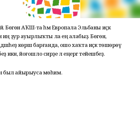
 эйә. Бөгөн АҠШ-та һәм Европала Эльбаны иҫкә
нән иң ҙур ауырлыҡты ла еңә алабыҙ. Бөгөн,
әшһеҙ көрәш барғанда, ошо хаҡта иҫкә төшөрөү
ҙ икән, йоғошло сирҙе лә еңергә тейешбеҙ.
н был айырыуса мөһим.