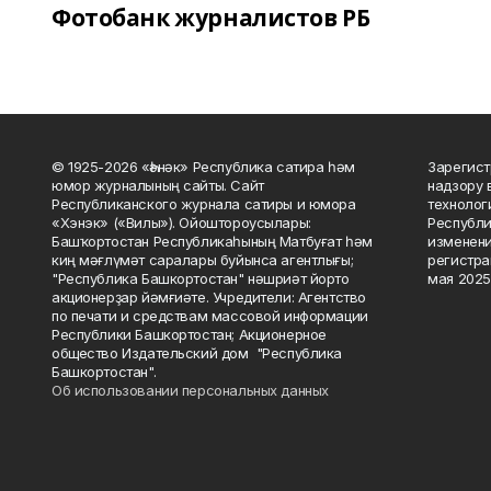
Фотобанк журналистов РБ
© 1925-2026 «Һәнәк» Республика сатира һәм
Зарегист
юмор журналының сайты. Сайт
надзору 
Республиканского журнала сатиры и юмора
технолог
«Хэнэк» («Вилы»). Ойоштороусылары:
Республи
Башҡортостан Республикаһының Матбуғат һәм
изменени
киң мәғлүмәт саралары буйынса агентлығы;
регистра
"Республика Башкортостан" нәшриәт йорто
мая 2025
акционерҙар йәмғиәте. Учредители: Агентство
по печати и средствам массовой информации
Республики Башкортостан; Акционерное
общество Издательский дом "Республика
Башкортостан".
Об использовании персональных данных