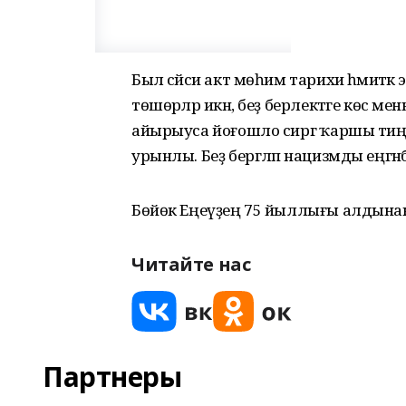
Был сәйәси акт мөһим тарихи әһәмиәткә
төшөрәләр икән, беҙ берлектәге көс ме
айырыуса йоғошло сиргә ҡаршы тиңд
урынлы. Беҙ бергәләп нацизмды еңгәнбе
Бөйөк Еңеүҙең 75 йыллығы алдына
Читайте нас
Партнеры