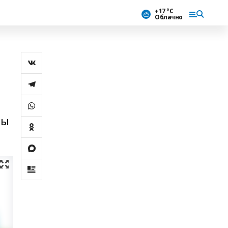
+17 °С
Облачно
и
ты