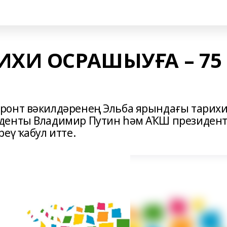
ИХИ ОСРАШЫУҒА – 75
ронт вәкилдәренең Эльба ярындағы тарих
иденты Владимир Путин һәм АҠШ президен
еү ҡабул итте.