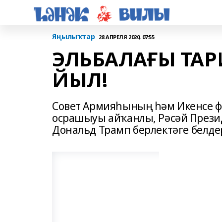
Яңылыҡтар
28 АПРЕЛЯ 2020, 07:55
ЭЛЬБАЛАҒЫ ТАР
ЙЫЛ!
Совет Армияһының һәм Икенсе ф
осрашыуы айҡанлы, Рәсәй През
Дональд Трамп берлектәге белдер