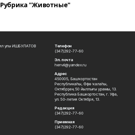
Рубрика "Животные"
кил улы ИШБУЛАТОВ
Телефон
(347)292-77-60
Эл. почта
henvil@yandex.ru
Адрес
450005, Башҡортостан
Республикаһы, Өфө ҡалаһы,
Октябрҙең 50 йыллығы урамы, 13.
Республика Башкортостан, г. Уфа,
ул. 50-летия Октября, 13.
Редакция
(347)292-77-60
Приемная
(347)292-77-60