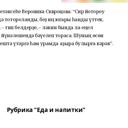
етәксеһе Вероника Сквроцова: “Сир йоҡтороу
ә тотороҡланды, беҙ иң юғары һанды үттек,
 – тип белдерҙе, – ләкин бында ла еңел
ү йүнәлешендә бәүелеп торасаҡ. Шуның өсөн
үештә үтәргә һәм урамда аҙыраҡ булырға кәрәк”.
Рубрика "Еда и напитки"