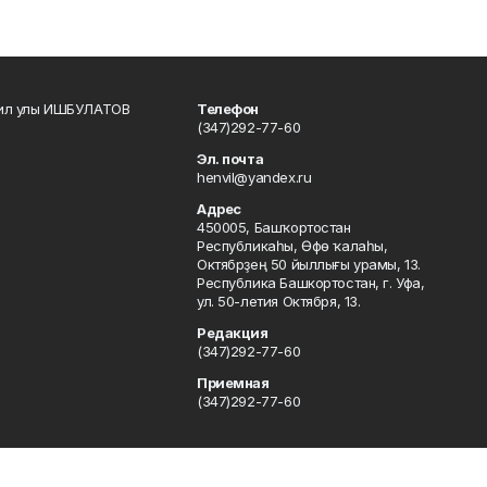
кил улы ИШБУЛАТОВ
Телефон
(347)292-77-60
Эл. почта
henvil@yandex.ru
Адрес
450005, Башҡортостан
Республикаһы, Өфө ҡалаһы,
Октябрҙең 50 йыллығы урамы, 13.
Республика Башкортостан, г. Уфа,
ул. 50-летия Октября, 13.
Редакция
(347)292-77-60
Приемная
(347)292-77-60