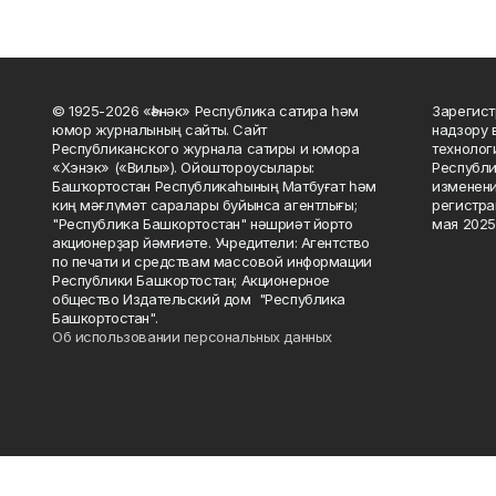
© 1925-2026 «Һәнәк» Республика сатира һәм
Зарегист
юмор журналының сайты. Сайт
надзору 
Республиканского журнала сатиры и юмора
технолог
«Хэнэк» («Вилы»). Ойоштороусылары:
Республи
Башҡортостан Республикаһының Матбуғат һәм
изменени
киң мәғлүмәт саралары буйынса агентлығы;
регистра
"Республика Башкортостан" нәшриәт йорто
мая 2025
акционерҙар йәмғиәте. Учредители: Агентство
по печати и средствам массовой информации
Республики Башкортостан; Акционерное
общество Издательский дом "Республика
Башкортостан".
Об использовании персональных данных