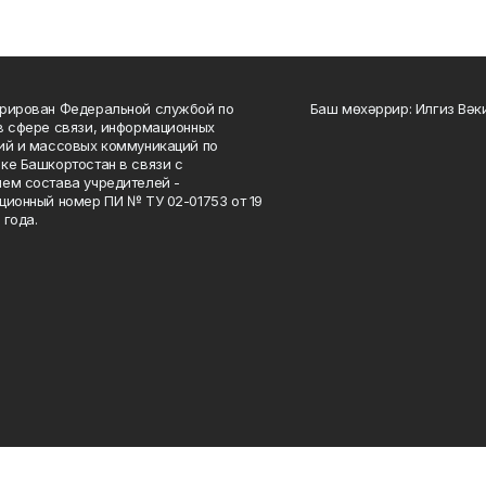
рирован Федеральной службой по
Баш мөхәррир: Илгиз Вә
в сфере связи, информационных
ий и массовых коммуникаций по
ке Башкортостан в связи с
ем состава учредителей -
ционный номер ПИ № ТУ 02-01753 от 19
 года.