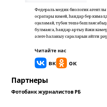
Федераль медик-биологик агентлыҡ 
осраҡтары кәмей, һандар бер кимәлд
оҙаҡламай, түбән төшә башлаясаҡбыҙ,
булмаясаҡ, һандар артыу йәки кәме
әлеге һаҡланыу сараларын ҡәйтғи рә
Читайте нас
Партнеры
Фотобанк журналистов РБ