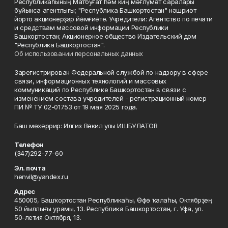
Республикаһының Матбуғат һәм киң мәғлүмәт саралары
буйынса агентлығы; "Республика Башкортостан" нәшриәт
йорто акционерҙар йәмғиәте. Учредители: Агентство по печати
и средствам массовой информации Республики
Башкортостан; Акционерное общество Издательский дом
"Республика Башкортостан".
Об использовании персональных данных
Зарегистрирован Федеральной службой по надзору в сфере
связи, информационных технологий и массовых
коммуникаций по Республике Башкортостан в связи с
изменением состава учредителей - регистрационный номер
ПИ № ТУ 02-01753 от 19 мая 2025 года.
Баш мөхәррир: Илгиз Вәкил улы ИШБУЛАТОВ
Телефон
(347)292-77-60
Эл. почта
henvil@yandex.ru
Адрес
450005, Башҡортостан Республикаһы, Өфө ҡалаһы, Октябрҙең
50 йыллығы урамы, 13. Республика Башкортостан, г. Уфа, ул.
50-летия Октября, 13.