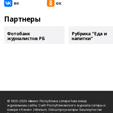
Партнеры
Фотобанк
Рубрика "Еда и
журналистов РБ
напитки"
© 1925-2026 «Һәнәк» Республика сатира һәм юмор
журналының сайты. Сайт Республиканского журнала сатиры и
юмора «Хэнэк» («Вилы»). Ойоштороусылары: Башҡортостан