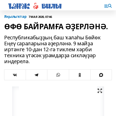
Яңылыҡтар
7 МАЯ 2020, 07:46
ӨФӨ БАЙРАМҒА ӘҘЕРЛӘНӘ.
Республикабыҙҙың баш ҡалаһы Бөйөк
Еңеү сараларына әҙерләнә. 9 майҙа
иртәнге 10-дан 12-гә тиклем хәрби
техника үтәсәк урамдарҙа сикләүҙәр
индерелә.