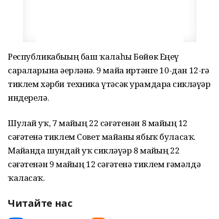
Республикабыҙҙың баш ҡалаһы Бөйөк Еңеү
сараларына әҙерләнә. 9 майҙа иртәнге 10-дан 12-гә
тиклем хәрби техника үтәсәк урамдарҙа сикләүҙәр
индерелә.
Шулай уҡ, 7 майҙың 22 сәғәтенән 8 майҙың 12
сәғәтенә тиклем Совет майҙаны ябыҡ буласаҡ.
Майҙанда шундай уҡ сикләүҙәр 8 майҙың 22
сәғәтенән 9 майҙың 12 сәғәтенә тиклем ғәмәлдә
ҡаласаҡ.
Читайте нас