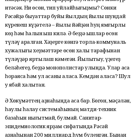
итәсәк. Ни өсөн, тип уйлайһығыҙмы? Сөнки
Рәсәйҙә быуаттар буйы йылдың йылы шундай
күренеш күҙәтелә – йылы йәйҙән һуң ямғырлы
көҙ һәм һалҡын ҡыш килә. Ә беҙҙә ҡышлар өсөн
түләү ҡаралған. Хәҙерге көнгә торлаҡ-коммуналь
хужалығы хеҙмәттәре өсөн халыҡ тарафынан
түләүҙәр яртылаш кәмегән. Йылытыу, үҙегеҙ
беләһегеҙ, беҙҙә монополистар ҡулында. Улар аҡса
һораясаҡ һәм ул аҡсаны аласаҡ. Кемдән аласаҡ? Шул
уҡ ябай халыҡтан.
Ә Хөкүмәттең ҡаҙнаһында аҡса бар. Бөгөн, мәҫәлән,
һаулыҡ һаҡлау системаһының матди-техник
базаһын нығытмай, булмай. Санитар-
эпидемиологик ярҙам сифатында Рәсәй
ҡаҙнаһынан 200 миллиард һум бүленгән. Бынан