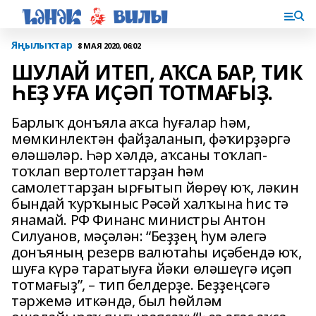
Яңылыҡтар
8 МАЯ 2020, 06:02
ШУЛАЙ ИТЕП, АҠСА БАР, ТИК
ҺЕҘ УҒА ИҪӘП ТОТМАҒЫҘ.
Барлыҡ донъяла аҡса һуғалар һәм,
мөмкинлектән файҙаланып, фәҡирҙәргә
өләшәләр. Һәр хәлдә, аҡсаны тоҡлап-
тоҡлап вертолеттарҙан һәм
самолеттарҙан ырғытып йөрөү юҡ, ләкин
бындай ҡурҡыныс Рәсәй халҡына һис тә
янамай. РФ Финанс министры Антон
Силуанов, мәҫәлән: “Беҙҙең һум әлегә
донъяның резерв валютаһы иҫәбендә юҡ,
шуға күрә таратыуға йәки өләшеүгә иҫәп
тотмағыҙ”, – тип белдерҙе. Беҙҙеңсәгә
тәржемә иткәндә, был һөйләм