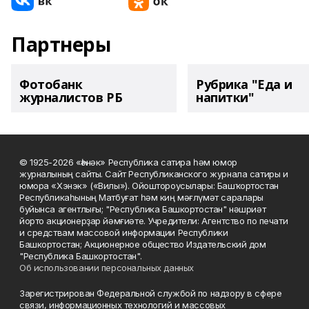
Партнеры
Фотобанк
Рубрика "Еда и
журналистов РБ
напитки"
© 1925-2026 «Һәнәк» Республика сатира һәм юмор
журналының сайты. Сайт Республиканского журнала сатиры и
юмора «Хэнэк» («Вилы»). Ойоштороусылары: Башҡортостан
Республикаһының Матбуғат һәм киң мәғлүмәт саралары
буйынса агентлығы; "Республика Башкортостан" нәшриәт
йорто акционерҙар йәмғиәте. Учредители: Агентство по печати
и средствам массовой информации Республики
Башкортостан; Акционерное общество Издательский дом
"Республика Башкортостан".
Об использовании персональных данных
Зарегистрирован Федеральной службой по надзору в сфере
связи, информационных технологий и массовых