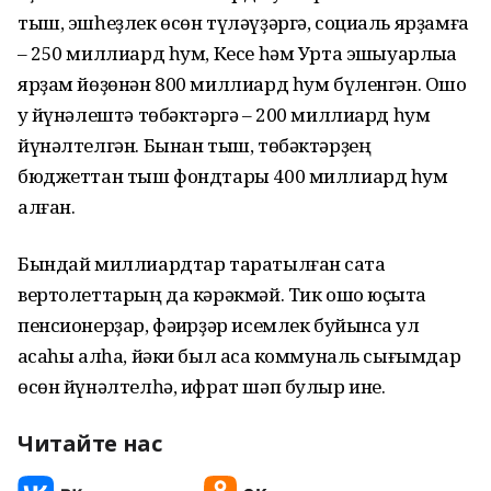
тыш, эшһеҙлек өсөн түләүҙәргә, социаль ярҙамға
– 250 миллиард һум, Кесе һәм Урта эшҡыуарлыҡҡа
ярҙам йөҙөнән 800 миллиард һум бүленгән. Ошо
уҡ йүнәлештә төбәктәргә – 200 миллиард һум
йүнәлтелгән. Бынан тыш, төбәктәрҙең
бюджеттан тыш фондтары 400 миллиард һум
алған.
Бындай миллиардтар таратылған саҡта
вертолеттарың да кәрәкмәй. Тик ошо юҫыҡта
пенсионерҙар, фәҡирҙәр исемлек буйынса ҡул
аҡсаһы алһа, йәки был аҡса коммуналь сығымдар
өсөн йүнәлтелһә, ифрат шәп булыр ине.
Читайте нас