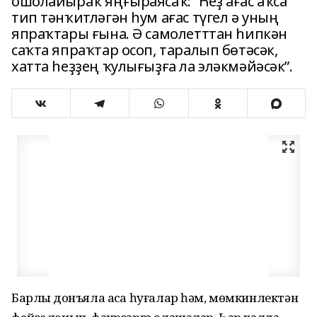
ошолайыраҡ яңғыраясаҡ: “Һеҙ ағас аҡса
тип тәнҡитләгән һум ағас түгел ә уның
япраҡтары ғына. Ә самолетттан һипкән
саҡта япраҡтар осоп, таралып бөтәсәк,
хатта һеҙҙең ҡулығыҙға ла эләкмәйәсәк”.
Барлыҡ донъяла аҡса һуғалар һәм, мөмкинлектән