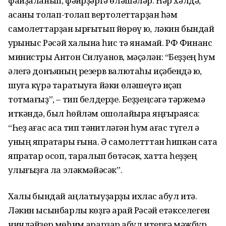
файҙаланып, фәҡирҙәргә өләшәләр. Һәр хәлдә,
аҡсаны тоҡлап-тоҡлап вертолеттарҙан һәм
самолеттарҙан ырғытып йөрөү юҡ, ләкин бындай
ҡурҡыныс Рәсәй халҡына һис тә янамай. РФ Финанс
министры Антон Силуанов, мәҫәлән: “Беҙҙең һум
әлегә донъяның резерв валютаһы иҫәбендә юҡ,
шуға күрә таратыуға йәки өләшеүгә иҫәп
тотмағыҙ”, – тип белдерҙе. Беҙҙеңсәгә тәржемә
иткәндә, был һөйләм ошолайыраҡ яңғыраясаҡ:
“Һеҙ ағас аҡса тип тәнҡитләгән һум ағас түгел ә
уның япраҡтары ғына. Ә самолетттан һипкән саҡта
япраҡтар осоп, таралып бөтәсәк, хатта һеҙҙең
ҡулығыҙға ла эләкмәйәсәк”.
Халыҡ бындай аңлатыуҙарҙы ихлас ҡабул итә.
Ләкин ысынбарлыҡ көҙгә ҡарай Рәсәй етәкселеген
ниндәйҙер мөһим ҡарарҙар ҡабул итергә мәжбүр