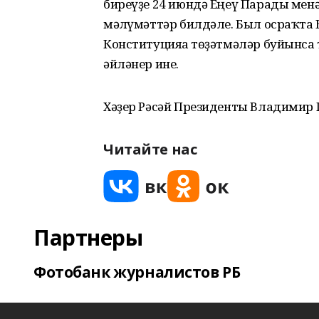
биреүҙе 24 июндә Еңеү Парады менә
мәғлүмәттәр билдәле. Был осраҡта
Конституцияға төҙәтмәләр буйынса 
әйләнер ине.
Хәҙер Рәсәй Президенты Владимир 
Читайте нас
Партнеры
Фотобанк журналистов РБ