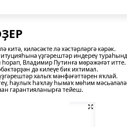
ӘҘЕР
ә китә, киләсәкте лә хәстәрләргә кәрәк.
ституцияһына үҙгәрештәр индереү тураһын
һорап, Владимир Путинға мөрәжәғәт итте.
әктәрҙән дә килеүе бик ихтимал.
үҙгәрештәр халыҡ мәнфәғәттәрен яҡлай.
теү, һаулыҡ һаҡлау һымаҡ мөһим мәсьәләлә
нан гарантияланырға тейеш.