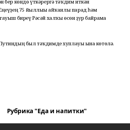
н бер көндө үткәрергә тәҡдим иткән
 Еңеүҙең 75 йыллығы айҡанлы парад һәм
тауыш биреү Рәсәй халҡы өсөн ҙур байрамға
Путиндың был тәҡдимде хуплауы ғына көтөлә.
Рубрика "Еда и напитки"