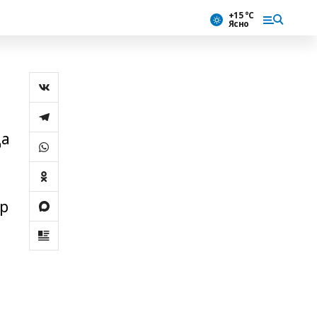
+15 °С
Ясно
да
р