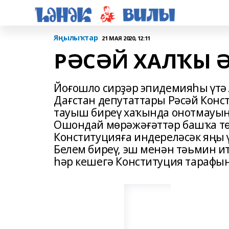
Яңылыҡтар
21 МАЯ 2020, 12:11
РӘСӘЙ ХАЛҠЫ 
Йоғошло сирҙәр эпидемияһы үтә л
Дағстан депутаттары Рәсәй Кон
тауыш биреү хаҡында онотмауын 
Ошондай мөрәжәғәттәр башҡа төб
Конституцияға индереләсәк яңы 
Белем биреү, эш менән тәьмин и
һәр кешегә Конституция тарафы