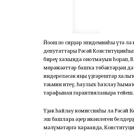
Йоғошло сирҙәр эпидемияһы үтә лә к
депутаттары Рәсәй Конституцияһы
биреү хаҡында онотмауын һорап, В
мөрәжәғәттәр башҡа төбәктәрҙән дә
индереләсәк яңы үҙгәрештәр халыҡ 
тәьмин итеү, һаулыҡ һаҡлау һымаҡ
тарафынан гарантияланырға тейеш.
Үҙәк һайлау комиссияһы ла Рәсәй 
эш башларға әҙер икәнлеген белдер
мәғлүмәтәргә ҡарағанда, Конституц