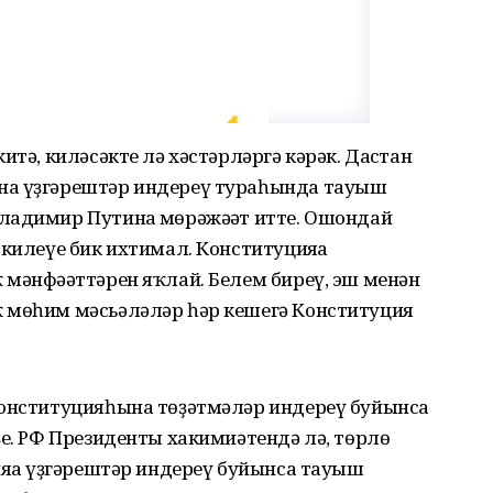
итә, киләсәкте лә хәстәрләргә кәрәк. Дағстан
на үҙгәрештәр индереү тураһында тауыш
ладимир Путинға мөрәжәғәт итте. Ошондай
 килеүе бик ихтимал. Конституцияға
мәнфәғәттәрен яҡлай. Белем биреү, эш менән
 мөһим мәсьәләләр һәр кешегә Конституция
Конституцияһына төҙәтмәләр индереү буйынса
ҙе. РФ Президенты хакимиәтендә лә, төрлө
ияға үҙгәрештәр индереү буйынса тауыш