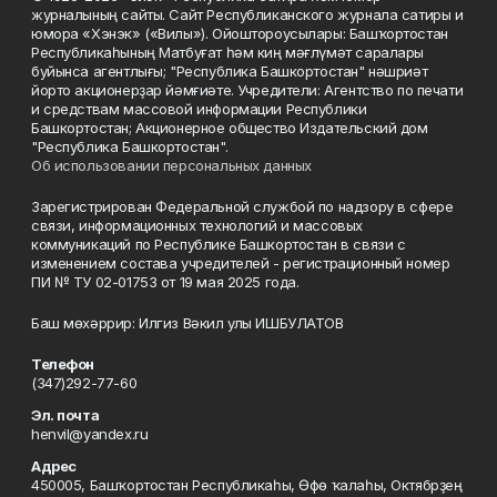
журналының сайты. Сайт Республиканского журнала сатиры и
юмора «Хэнэк» («Вилы»). Ойоштороусылары: Башҡортостан
Республикаһының Матбуғат һәм киң мәғлүмәт саралары
буйынса агентлығы; "Республика Башкортостан" нәшриәт
йорто акционерҙар йәмғиәте. Учредители: Агентство по печати
и средствам массовой информации Республики
Башкортостан; Акционерное общество Издательский дом
"Республика Башкортостан".
Об использовании персональных данных
Зарегистрирован Федеральной службой по надзору в сфере
связи, информационных технологий и массовых
коммуникаций по Республике Башкортостан в связи с
изменением состава учредителей - регистрационный номер
ПИ № ТУ 02-01753 от 19 мая 2025 года.
Баш мөхәррир: Илгиз Вәкил улы ИШБУЛАТОВ
Телефон
(347)292-77-60
Эл. почта
henvil@yandex.ru
Адрес
450005, Башҡортостан Республикаһы, Өфө ҡалаһы, Октябрҙең