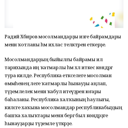
Радий Хәбиров мосолмандарҙы изге байрамдары
менән ҡотланы һәм ихлас теләктәрен еткерҙе.
Мосолмандарҙың быйылғы байрамы ил
тарихында иң ҡатмарлы һәм хәл иткес көндәргә
тура килде. Республика етәкселеге мосолман
өммәһенең әлеге ҡатмарлы һынауҙы аңлап,
түҙемлелек менән ҡабул итеүҙәрен юғары
баһаланы. Республика халҡының һаулығы,
киләсәге хаҡына мосолмандар республикабыҙҙың
башҡа халыҡтары менән бергә был көндәрҙәге
һынауҙарҙы түҙемле үткәрҙе.