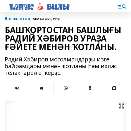
Яңылыҡтар
24 МАЯ 2020, 11:50
БАШҠОРТОСТАН БАШЛЫҒЫ
РАДИЙ ХӘБИРОВ УРАҘА
ҒӘЙЕТЕ МЕНӘН ҠОТЛАНЫ.
Радий Хәбиров мосолмандарҙы изге
байрамдары менән ҡотланы һәм ихлас
теләктәрен еткерҙе.