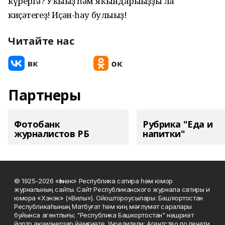
күрергә? Уҡығыҙ һәм яҡындарығыҙҙы ла
киҫәтегеҙ! Иҫән-һау булығыҙ!
Читайте нас
Партнеры
Фотобанк
Рубрика "Еда и
журналистов РБ
напитки"
© 1925-2026 «Һәнәк» Республика сатира һәм юмор
журналының сайты. Сайт Республиканского журнала сатиры и
юмора «Хэнэк» («Вилы»). Ойоштороусылары: Башҡортостан
Республикаһының Матбуғат һәм киң мәғлүмәт саралары
буйынса агентлығы; "Республика Башкортостан" нәшриәт
йорто акционерҙар йәмғиәте. Учредители: Агентство по печати