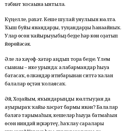
тәбиғәт ҡосағына ынтыла.
Күңелле, рәхәт. Кеше шулай уяулығын юғалта.
Ҡыш буйы янғандарҙы, туңғандарҙы һанағайныҡ.
Улар өсөн ҡайғырыуыбыҙ беҙҙе һәр көн оҙатып
йөрөйәсәк.
Әле лә хәүеф-хәтәр аңдып тора беҙҙе. Үлем
сығанағы – ике урында: алабармандар һыуға
батасаҡ, өлкәндәр иғтибарынан ситтә ҡалған
балалар өҫтән ҡолаясаҡ.
Әй, Хоҙайым, яҡындарыңды юғалтыуҙан да
ауырыраҡ ҡайғы-хәсрәт бармы икән? Балалар
бәләгә тарымаһын, кешеләр һыуҙа батмаһын
өсөн ниндәй иҫкәртеү, һаҡлау саралары