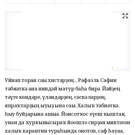
Уйнап торған сағы хистәрҙең... Рафаэль Сафин
тәбиғәткә ана ниндәй матур баһа бирә. Йәйҙең
тәүге көндәре, үләндәрҙең, сәскәләрҙең,
япраҡтарҙың ыуыҙ ғына сағы. Халыҡ тәбиғәткә,
һыу буйҙарына ашыға. Йонсотҡос еүеш ҡыштан,
унан да ҡурҡынысыраҡ йоғошло сирҙән миктәгән
халыҡ карантин тураһында онотоп, саф һауаға,