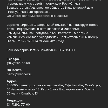
и средствам массовой информации Республики
Башкортостан; Акционерное общество Издательский дом
"Республика Башкортостан".
Об использовании персональных данных
Зарегистрирован Федеральной службой по надзору в сфере
связи, информационных технологий и массовых
коммуникаций по Республике Башкортостан в связи с
изменением состава учредителей - регистрационный номер
ПИ № ТУ 02-01753 от 19 мая 2025 года.
Баш мөхәррир: Илгиз Вәкил улы ИШБУЛАТОВ
Телефон
(347)292-77-60
Эл. почта
henvil@yandex.ru
Адрес
450005, Башҡортостан Республикаһы, Өфө ҡалаһы, Октябрҙең
50 йыллығы урамы, 13. Республика Башкортостан, г. Уфа, ул.
50-летия Октября, 13.
Редакция
(347)292-77-60