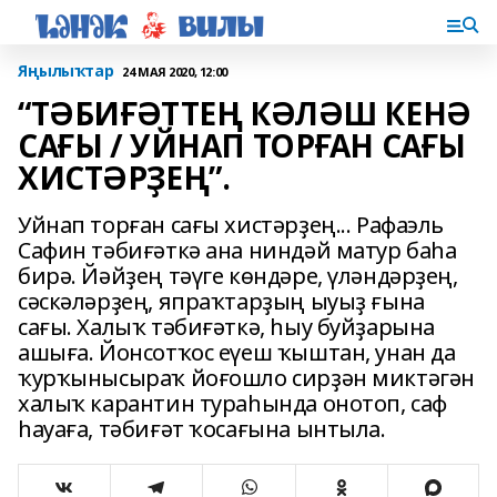
Яңылыҡтар
24 МАЯ 2020, 12:00
“ТӘБИҒӘТТЕҢ КӘЛӘШ КЕНӘ
САҒЫ / УЙНАП ТОРҒАН САҒЫ
ХИСТӘРҘЕҢ”.
Уйнап торған сағы хистәрҙең... Рафаэль
Сафин тәбиғәткә ана ниндәй матур баһа
бирә. Йәйҙең тәүге көндәре, үләндәрҙең,
сәскәләрҙең, япраҡтарҙың ыуыҙ ғына
сағы. Халыҡ тәбиғәткә, һыу буйҙарына
ашыға. Йонсотҡос еүеш ҡыштан, унан да
ҡурҡынысыраҡ йоғошло сирҙән миктәгән
халыҡ карантин тураһында онотоп, саф
һауаға, тәбиғәт ҡосағына ынтыла.