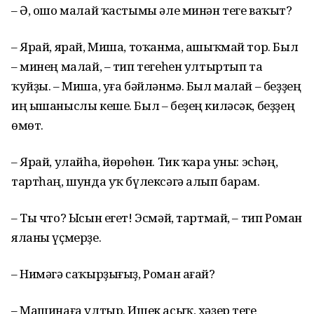
– Ә, ошо малай ҡастымы әле минән теге ваҡыт?
– Ярай, ярай, Миша, тоҡанма, ашыҡмай тор. Был
– минең малай, – тип тегеһен ултыртып та
ҡуйҙы. – Миша, уға бәйләнмә. Был малай – беҙҙең
иң ышаныслы кеше. Был – беҙең киләсәк, беҙҙең
өмөт.
– Ярай, улайһа, йөрөһөн. Тик ҡара уны: эсһәң,
тартһаң, шунда уҡ бүлексәгә алып барам.
– Ты что? Ысын егет! Эсмәй, тартмай, – тип Роман
яланы үҫмерҙе.
– Нимәгә саҡырҙығыҙ, Роман ағай?
– Машинаға ултыр. Ишек асыҡ, хәҙер теге