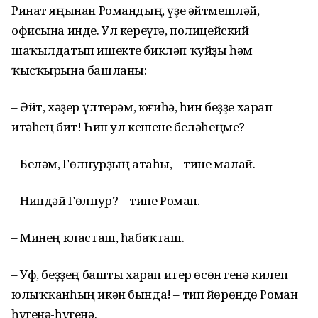
Ринат яңынан Романдың, үҙе әйтмешләй,
офисына инде. Ул кереүгә, полицейский
шаҡылдатып ишекте бикләп ҡуйҙы һәм
ҡысҡырына башланы:
– Әйт, хәҙер үлтерәм, юғиһә, һин беҙҙе харап
итәһең бит! Һин ул кешене беләһеңме?
– Беләм, Гөлнурҙың атаһы, – тине малай.
– Ниндәй Гөлнур? – тине Роман.
– Минең класташ, һабаҡташ.
– Уф, беҙҙең башты харап итер өсөн генә килеп
юлыҡҡанһың икән бында! – тип йөрөндө Роман
һүгенә-һүгенә.