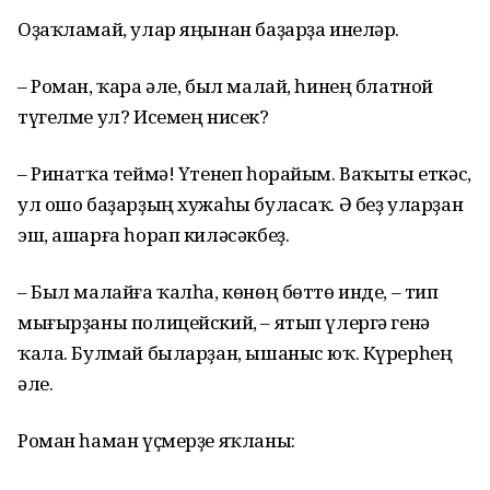
Оҙаҡламай, улар яңынан баҙарҙа инеләр.
– Роман, ҡара әле, был малай, һинең блатной
түгелме ул? Исемең нисек?
– Ринатҡа теймә! Үтенеп һорайым. Ваҡыты еткәс,
ул ошо баҙарҙың хужаһы буласаҡ. Ә беҙ уларҙан
эш, ашарға һорап киләсәкбеҙ.
– Был малайға ҡалһа, көнөң бөттө инде, – тип
мығырҙаны полицейский, – ятып үлергә генә
ҡала. Булмай быларҙан, ышаныс юҡ. Күрерһең
әле.
Роман һаман үҫмерҙе яҡланы: