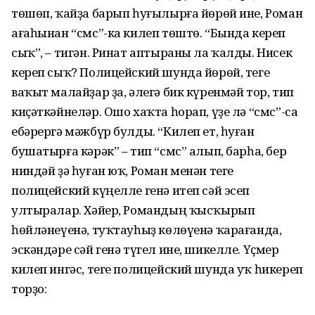
төшөп, ҡайҙа барып һуғылырға йөрөй ине, Роман
ағаһынан “смс”-ка килеп төштө. “Бында кереп
сыҡ”, – тигән. Ринат аптыраны ла ҡалды. Нисек
кереп сыҡ? Полицейский шунда йөрөй, теге
ваҡыт малайҙар ҙа, әлегә бик күренмәй тор, тип
киҫәткәйнеләр. Ошо хаҡта һорап, үҙе лә “смс”-са
ебәрергә мәжбүр булды. “Килеп ет, һуған
бушатырға кәрәк” – тип “смс” алып, барһа, бер
ниндәй ҙә һуған юҡ, Роман менән теге
полицейский күңелле генә итеп сәй эсеп
ултыралар. Хәйер, Романдың ҡысҡырып
һөйләнеүенә, туҡтауһыҙ көлөүенә ҡарағанда,
эскәндәре сәй генә түгел ине, шикелле. Үҫмер
килеп ингәс, теге полицейский шунда уҡ һикереп
торҙо: