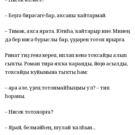
– Беҙгә бирәсәге бар, аҡсаны ҡайтармай.
– Тимәк, аҡса ярата. Юғиһә, ҡайтарыр ине. Минең
дә бер нисә бурыслы бар, үҙҙәрен тотоп ярырға.
Ринат тиҙ генә кереп, ипләп кенә тоҡсайҙы алып
сыҡты. Роман тирә-яҡҡа ҡаранды, йөҙө асылды,
тоҡсайҙы ҡуйынына тыҡты һәм:
– Ҡара әле, үҙең тотонмайһыңмы ул? – тип
һораны.
– Нисек тотонорға?
– Ярай, белмәйһең, шулай ҡалһын...