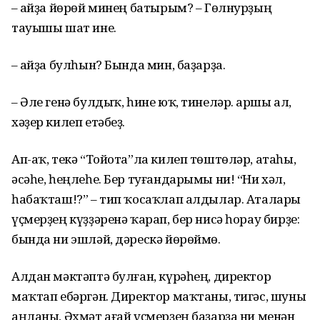
– Ҡайҙа йөрөй минең батырым? – Гөлнурҙың
тауышы шат ине.
– Ҡайҙа булһын? Бында мин, баҙарҙа.
– Әле генә булдыҡ, һине юҡ, тинеләр. Ҡаршы ал,
хәҙер килеп етәбеҙ.
Ап-аҡ, текә “Тойота”ла килеп төштөләр, атаһы,
әсәһе, һеңлеһе. Бер туғандарымы ни! “Ни хәл,
һабаҡташ!?” – тип ҡосаҡлап алдылар. Аталары
үҫмерҙең күҙҙәренә ҡарап, бер нисә һорау бирҙе:
бында ни эшләй, дәрескә йөрөймө.
Алдан мәктәптә булған, күрәһең, директор
маҡтап ебәргән. Директор маҡтаны, тигәс, шуны
аңланы, Әхмәт ағай үҫмерҙең баҙарҙа ни менән