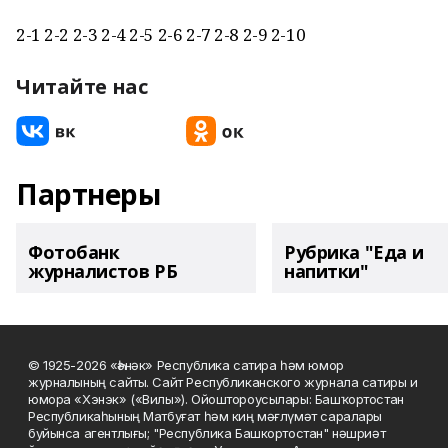
2-1 2-2 2-3 2-4 2-5 2-6 2-7 2-8 2-9 2-10
Читайте нас
Партнеры
Фотобанк
Рубрика "Еда и
журналистов РБ
напитки"
© 1925-2026 «Һәнәк» Республика сатира һәм юмор
журналының сайты. Сайт Республиканского журнала сатиры и
юмора «Хэнэк» («Вилы»). Ойоштороусылары: Башҡортостан
Республикаһының Матбуғат һәм киң мәғлүмәт саралары
буйынса агентлығы; "Республика Башкортостан" нәшриәт