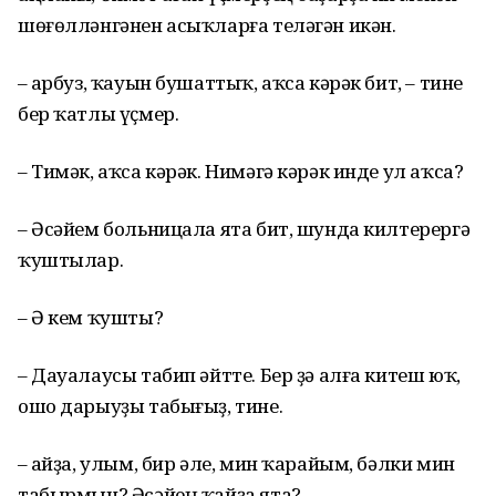
шөғөлләнгәнен асыҡларға теләгән икән.
– Ҡарбуз, ҡауын бушаттыҡ, аҡса кәрәк бит, – тине
бер ҡатлы үҫмер.
– Тимәк, аҡса кәрәк. Нимәгә кәрәк инде ул аҡса?
– Әсәйем больницала ята бит, шунда килтерергә
ҡуштылар.
– Ә кем ҡушты?
– Дауалаусы табип әйтте. Бер ҙә алға китеш юҡ,
ошо дарыуҙы табығыҙ, тине.
– Ҡайҙа, улым, бир әле, мин ҡарайым, бәлки мин
табырмын? Әсәйең ҡайҙа ята?