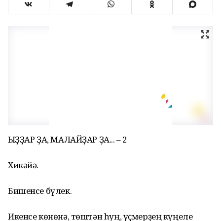
ҠЫҘҘАР ҘА, МАЛАЙҘАР ҘА... – 2
Хикәйә.
Бишенсе бүлек.
Икенсе көнөнә, төштән һуң, үҫмерҙең күңеле