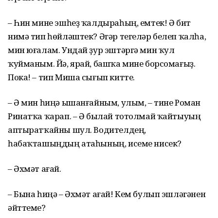
– Һин мине эшһеҙ ҡалдыраһың, емтек! Ә бит
нимә тип һөйләштек? Әгәр тегеләр белеп ҡалһа,
мин юғалам. Ундай ҙур эштәргә мин ҡул
ҡуйманым. Йә, ярай, башҡа мине борсомағыҙ.
Пока! – тип Миша сығып китте.
– Ә мин һиңә ышанғайным, улым, – тине Роман
Ринатҡа ҡарап. – Ә былай тотолмай ҡайтыуың
аптыратҡайны шул. Водителдең,
һабаҡташыңдың атаһының, исеме нисек?
– Әхмәт ағай.
– Бына һиңә – Әхмәт ағай! Кем булып эшләгәнен
әйттеме?