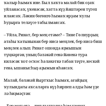
ҡалыр һымаҡ ине. Был хаҡта малай бик оҙаҡ
уйланасаҡ, үкенәсәк, хатта күҙ йәштәрен түгеп
илаясаҡ. Ләкин бөгөнгө һымаҡ ярҙам ҡулы
һуҙырға теләүсе табылмаясаҡ.
– Уйла, Ринат, бер мең етәме? – Тине Гөлнурҙың
атаһы ҡатынынан бер нисә меңлек, бер нисә биш
меңлек алып. Ринат ошонда яҙмышын
түңкәргән, уның бәләкәй генә йәненә тура
киләсәк ҡот осҡос һәләкәткә табан тәүге, кескәй
генә, ышанысһыҙ аҙымын яһаясаҡ.
Малай, бәләкәй йыртҡыс һымаҡ, ағайҙың
ҡулындағы аҡсаларға күҙ һирпеп алды һәм үҙе
лә һиҙмәҫтән:
– Бер мең етә, – тип тылҡыны һәм үҙенең