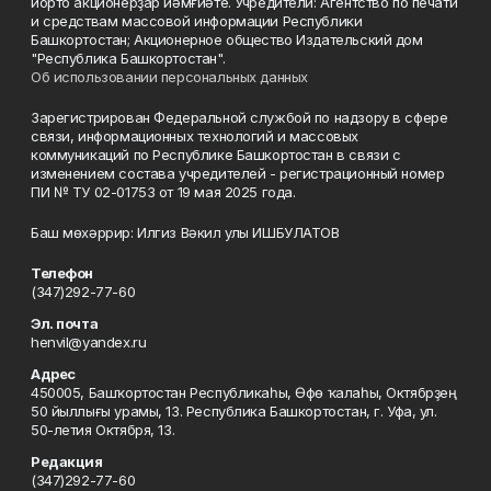
йорто акционерҙар йәмғиәте. Учредители: Агентство по печати
и средствам массовой информации Республики
Башкортостан; Акционерное общество Издательский дом
"Республика Башкортостан".
Об использовании персональных данных
Зарегистрирован Федеральной службой по надзору в сфере
связи, информационных технологий и массовых
коммуникаций по Республике Башкортостан в связи с
изменением состава учредителей - регистрационный номер
ПИ № ТУ 02-01753 от 19 мая 2025 года.
Баш мөхәррир: Илгиз Вәкил улы ИШБУЛАТОВ
Телефон
(347)292-77-60
Эл. почта
henvil@yandex.ru
Адрес
450005, Башҡортостан Республикаһы, Өфө ҡалаһы, Октябрҙең
50 йыллығы урамы, 13. Республика Башкортостан, г. Уфа, ул.
50-летия Октября, 13.
Редакция
(347)292-77-60