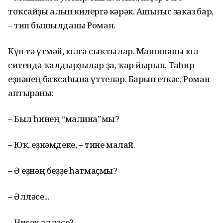
тоҡсайҙы алып килергә кәрәк. Ашығыс заказ бар,
– тип бышылданы Роман.
Күп тә үтмәй, юлға сыҡтылар. Машинаны юл
ситендә ҡалдырҙылар ҙа, ҡар йырып, Таһир
еҙнәнең баҡсаһына үттеләр. Барып еткәс, Роман
аптыраны:
– Был һинең “малина”мы?
– Юҡ, еҙнәмдеке, – тине малай.
– Ә еҙнәң беҙҙе һатмаҫмы?
– Әлләсе...
– Нисек әлләсе?