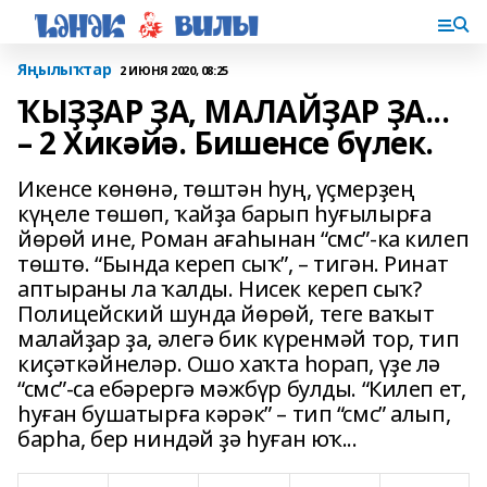
Яңылыҡтар
2 ИЮНЯ 2020, 08:25
ҠЫҘҘАР ҘА, МАЛАЙҘАР ҘА...
– 2 Хикәйә. Бишенсе бүлек.
Икенсе көнөнә, төштән һуң, үҫмерҙең
күңеле төшөп, ҡайҙа барып һуғылырға
йөрөй ине, Роман ағаһынан “смс”-ка килеп
төштө. “Бында кереп сыҡ”, – тигән. Ринат
аптыраны ла ҡалды. Нисек кереп сыҡ?
Полицейский шунда йөрөй, теге ваҡыт
малайҙар ҙа, әлегә бик күренмәй тор, тип
киҫәткәйнеләр. Ошо хаҡта һорап, үҙе лә
“смс”-са ебәрергә мәжбүр булды. “Килеп ет,
һуған бушатырға кәрәк” – тип “смс” алып,
барһа, бер ниндәй ҙә һуған юҡ...