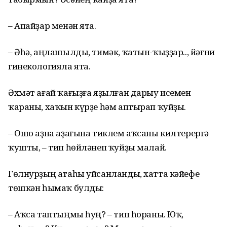
– Апайҙар менән ята.
– Әһә, аңлашылды, тимәк, ҡатын-ҡыҙҙар.., йәғни
гинекологияла ята.
Әхмәт ағай ҡағыҙға яҙылған дарыу исемен
ҡараны, хаҡын күрҙе һәм аптырап ҡуйҙы.
– Ошо аҙна аҙағына тиклем аҡсаны килтерергә
ҡушты, – тип һөйләнеп ҡуйҙы малай.
Гөлнурҙың атаһы уйсанланды, хатта кәйефе
төшкән һымаҡ булды:
– Аҡса таптыңмы һуң? – тип һораны. Юҡ,