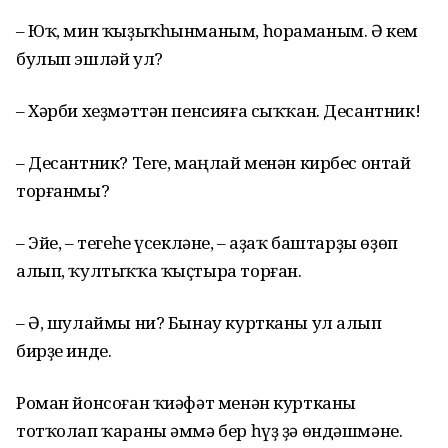
– Юҡ, мин ҡыҙыҡһынманым, һораманым. Ә кем
булып эшләй ул?
– Хәрби хеҙмәттән пенсияға сыҡҡан. Десантник!
– Десантник? Теге, маңлай менән кирбес онтай
торғанмы?
– Эйе, – тегеһе үсекләне, – аҙаҡ баштарҙы өҙөп
алып, ҡултыҡҡа ҡыҫтыра торған.
– Ә, шулаймы ни? Бынау куртканы ул алып
бирҙе инде.
Роман йонсоған ҡиәфәт менән куртканы
тотҡолап ҡараны әммә бер һүҙ ҙә өндәшмәне.