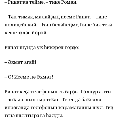
– Ринатҡа теймә, – тине Роман.
– Тәк, тимәк, малайҙың исеме Ринат, – тине
полицейский. – Һин беләһеңме, һине бик текә
кеше эҙләп йөрөй.
Ринат шунда уҡ һикереп торҙо:
– Әхмәт ағай!
– О! Исеме лә Әхмәт!
Ринат кеҫә телефонын сығарҙы. Гөлнур алты
тапҡыр шылтыратҡан. Тегендә баҡсала
йөрөгәндә телефонын ҡарамағайны шул. Тиҙ
генә шылтырата һалды.