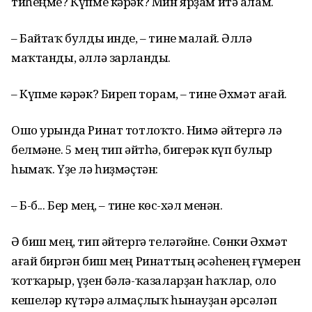
тиһеңме? Күпме кәрәк? Мин ярҙам итә алам.
– Байтаҡ булды инде, – тине малай. Әллә
маҡтанды, әллә зарланды.
– Күпме кәрәк? Биреп торам, – тине Әхмәт ағай.
Ошо урында Ринат тотлоҡто. Нимә әйтергә лә
белмәне. 5 мең тип әйтһә, бигерәк күп булыр
һымаҡ. Үҙе лә һиҙмәҫтән:
– Б-б... Бер мең, – тине көс-хәл менән.
Ә биш мең, тип әйтергә теләгәйне. Сөнки Әхмәт
ағай биргән биш мең Ринаттың әсәһенең ғүмерен
ҡотҡарыр, үҙен бәлә-ҡазаларҙан һаҡлар, оло
кешеләр күтәрә алмаҫлыҡ һынауҙан әрсәләп