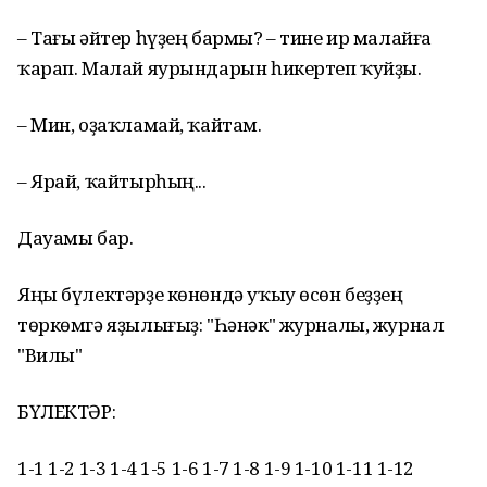
– Тағы әйтер һүҙең бармы? – тине ир малайға
ҡарап. Малай яурындарын һикертеп ҡуйҙы.
– Мин, оҙаҡламай, ҡайтам.
– Ярай, ҡайтырһың...
Дауамы бар.
Яңы бүлектәрҙе көнөндә уҡыу өсөн беҙҙең
төркөмгә яҙылығыҙ: "Һәнәк" журналы, журнал
"Вилы"
БҮЛЕКТӘР:
1-1 1-2 1-3 1-4 1-5 1-6 1-7 1-8 1-9 1-10 1-11 1-12