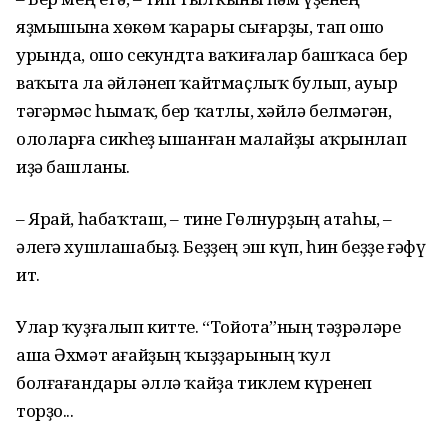
яҙмышына хөкөм ҡарары сығарҙы, тап ошо
урында, ошо секундта ваҡиғалар башҡаса бер
ваҡыта ла әйләнеп ҡайтмаҫлыҡ булып, ауыр
тәгәрмәс һымаҡ, бер ҡатлы, хәйлә белмәгән,
ололарға сикһеҙ ышанған малайҙы аҡрынлап
иҙә башланы.
– Ярай, һабаҡташ, – тине Гөлнурҙың атаһы, –
әлегә хушлашабыҙ. Беҙҙең эш күп, һин беҙҙе ғәфү
ит.
Улар ҡуҙғалып китте. “Тойота”ның тәҙрәләре
аша Әхмәт ағайҙың ҡыҙҙарының ҡул
болғағандары әллә ҡайҙа тиклем күренеп
торҙо...