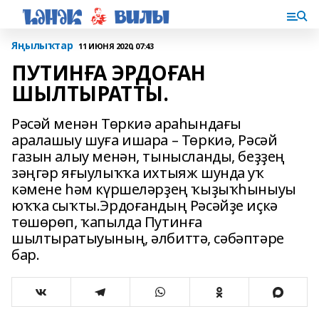
Яңылыҡтар
11 ИЮНЯ 2020, 07:43
ПУТИНҒА ЭРДОҒАН
ШЫЛТЫРАТТЫ.
Рәсәй менән Төркиә араһындағы
аралашыу шуға ишара – Төркиә, Рәсәй
газын алыу менән, тынысланды, беҙҙең
зәңгәр яғыулыҡҡа ихтыяж шунда уҡ
кәмене һәм күршеләрҙең ҡыҙыҡһыныуы
юҡҡа сыҡты.Эрдоғандың Рәсәйҙе иҫкә
төшөрөп, ҡапылда Путинға
шылтыратыуының, әлбиттә, сәбәптәре
бар.