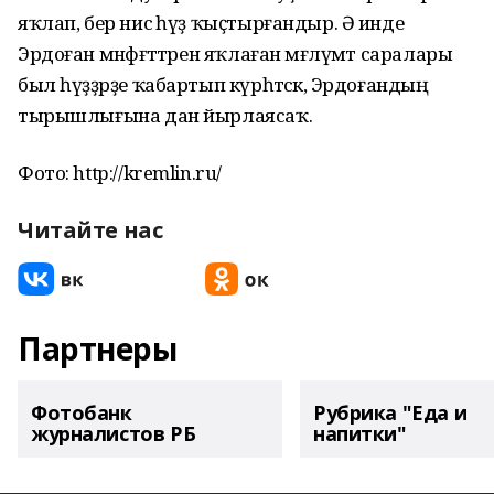
яҡлап, бер нисә һүҙ ҡыҫтырғандыр. Ә инде
Эрдоған мәнфәғәттәрен яҡлаған мәғлүмәт саралары
был һүҙҙәрҙе ҡабартып күрһәтәсәк, Эрдоғандың
тырышлығына дан йырлаясаҡ.
Фото: http://kremlin.ru/
Читайте нас
Партнеры
Фотобанк
Рубрика "Еда и
журналистов РБ
напитки"