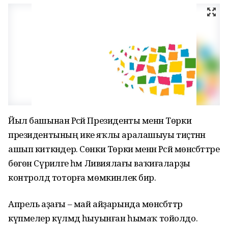
Йыл башынан Рәсәй Президенты менән Төркиә
президентының ике яҡлы аралашыуы тиҫтәнән
ашып киткәндер. Сөнки Төркиә менән Рәсәй мөнәсәбәттәре
бөгөн Сүриәләге һәм Ливиялағы ваҡиғаларҙы
контролдә тоторға мөмкинлек бирә.
Апрель аҙағы – май айҙарында мөнәсәбәттәр
күпмелер күләмдә һыуынған һымаҡ тойолдо.