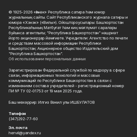
© 1925-2026 «Һәнәк» Республика сатира һәм юмор
журналының сайты. Сайт Республиканского журнала сатиры и
юмора «Хэнэк» («Вилы»). Ойоштороусылары: Башҡортостан
Республикаһының Матбуғат һәм киң мәғлүмәт саралары
буйынса агентлығы; "Республика Башкортостан" нәшриәт
йорто акционерҙар йәмғиәте. Учредители: Агентство по печати
и средствам массовой информации Республики
Башкортостан; Акционерное общество Издательский дом
"Республика Башкортостан".
Об использовании персональных данных
Зарегистрирован Федеральной службой по надзору в сфере
связи, информационных технологий и массовых
коммуникаций по Республике Башкортостан в связи с
изменением состава учредителей - регистрационный номер
ПИ № ТУ 02-01753 от 19 мая 2025 года.
Баш мөхәррир: Илгиз Вәкил улы ИШБУЛАТОВ
Телефон
(347)292-77-60
Эл. почта
henvil@yandex.ru