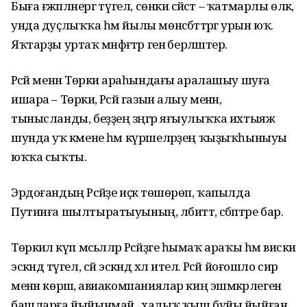
Быға ғәжәпләнергә түгел, сөнки сәйәсәт – ҡатмарлы өлкә,
унда дуҫлыҡҡа һәм йылы мөнәсәбәттәргә урын юҡ.
Яҡтарҙы уртаҡ мәнфәғәтәр генә берләштерә.
Рәсәй менән Төркиә араһындағы аралашыу шуға
ишара – Төркиә, Рәсәй газын алыу менән,
тынысланды, беҙҙең зәңгәр яғыулыҡҡа ихтыяж
шунда уҡ кәмене һәм күршеләрҙең ҡыҙыҡһыныуы
юҡҡа сыҡты.
Эрдоғандың Рәсәйҙе иҫкә төшөрөп, ҡапылда
Путинға шылтыратыуының, әлбиттә, сәбәптәре бар.
Төркиәлә күп мәсьәләләр Рәсәйҙәге һымаҡ араҡы һәм виски
эскәндә түгел, сәй эскәндә хәл ителә. Рәсәй йоғошло сир
менән көрәшә, авиакомпаниялар киң эшмәкәрлеген
башларға йыйынмай, ә халыҡ ҡыш буйы йыйған