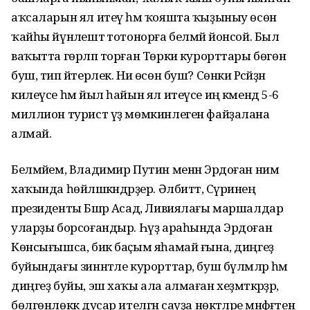
аҡсаларын ял итеү һәм ҡояшта ҡыҙыныу өсөн
ҡайһы йүнәлештә тотонорға белмәй йонсой. Был
ваҡытта гөрләп торған Төркиә курорттары бөгөн
буш, тип әйтерлек. Ни өсөн буш? Сөнки Рәсәйҙән
килеүсе һәм йыл һайын ял итеүсе иң кәмендә 5-6
миллион турист үҙ мөмкинлеген файҙалана
алмай.
Белмәйем, Владимир Путин менән Эрдоған нимә
хаҡында һөйләшкәндәрҙер. Әлбиттә, Сүриәнең
президенты Бәшәр Асад, Ливиялағы маршалдар
уларҙы борсоғандыр. Һүҙ араһында Эрдоған
Көнсығышса, бик баҫым яһамай ғына, диңгеҙ
буйындағы зиннәтле курорттар, буш бүлмәләр һәм
диңгеҙ буйы, эш хаҡы ала алмаған хеҙмәткәрҙәр,
бөлгөнлөккә дусар ителгән сауҙа нөктәләре мәнфәғәтен