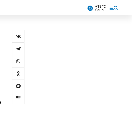
+18 °С
Ясно
Л
а
а