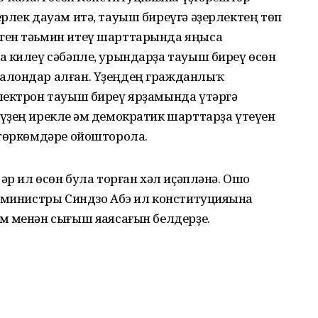
рлек дауам итә, тауыш биреүгә әҙерлектең төп
ген тәьмин итеү шарттарында яңыса
а килеү сәбәпле, урындарҙа тауыш биреү өсөн
алондар алған. Үҙеңдең гражданлыҡ
лектрон тауыш биреү ярҙамында үтәргә
үҙең ирекле һәм демократик шарттарҙа үтеүен
 төркөмдәре ойошторола.
әр ил өсөн була торған хәл иҫәпләнә. Ошо
-министры Синдзо Абэ ил конституцияһына
м менән сығыш яһаясағын белдерҙе.