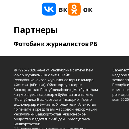
Партнеры
Фотобанк журналистов РБ
© 1925-2026 «Һәнәк» Республика сатира һәм
Зарегист
юмор журналының сайты. Сайт
надзору 
Республиканского журнала сатиры и юмора
технолог
«Хэнэк» («Вилы»). Ойоштороусылары:
Республи
Башҡортостан Республикаһының Матбуғат һәм
изменени
киң мәғлүмәт саралары буйынса агентлығы;
регистра
"Республика Башкортостан" нәшриәт йорто
мая 2025
акционерҙар йәмғиәте. Учредители: Агентство
по печати и средствам массовой информации
Республики Башкортостан; Акционерное
общество Издательский дом "Республика
Башкортостан".
Об использовании персональных данных