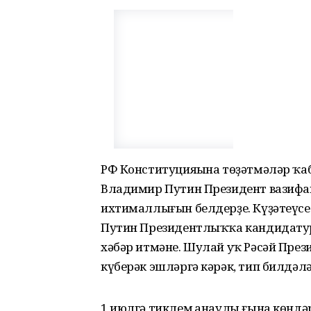
РФ Конституцияһына төҙәтмәләр ҡа
Владимир Путин Президент вазифаһ
ихтималлығын белдерҙе. Күҙәтеүсе
Путин Президентлыҡҡа кандидатура
хәбәр итмәне. Шулай уҡ Рәсәй Прези
күберәк эшләргә кәрәк, тип билдәлә
1 июлгә тиклем һанаулы ғына көндә