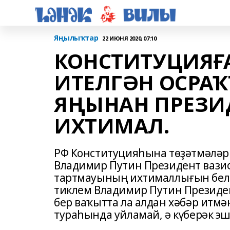
Яңылыҡтар
22 ИЮНЯ 2020, 07:10
КОНСТИТУЦИЯҒА
ИТЕЛГӘН ОСРА
ЯҢЫНАН ПРЕЗИ
ИХТИМАЛ.
РФ Конституцияһына төҙәтмәләр 
Владимир Путин Президент вазиф
тартмауының ихтималлығын белде
тиклем Владимир Путин Президе
бер ваҡытта ла алдан хәбәр итмә
тураһында уйламай, ә күберәк эш