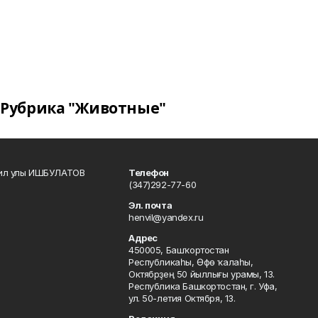
Рубрика "Животные"
кил улы ИШБУЛАТОВ
Телефон
(347)292-77-60
Эл. почта
henvil@yandex.ru
Адрес
450005, Башҡортостан
Республикаһы, Өфө ҡалаһы,
Октябрҙең 50 йыллығы урамы, 13.
Республика Башкортостан, г. Уфа,
ул. 50-летия Октября, 13.