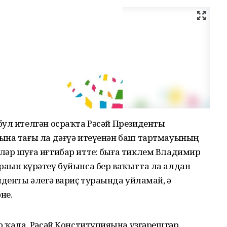
бул ителгән осраҡта Рәсәй Президенты
ына тағы ла дәғүә итеүенән баш тартмауының
ләр шуға иғтибар итте: быға тиклем Владимир
һын күрһәтеү буйынса бер ваҡытта ла алдан
денты әлегә вариҫ тураһында уйламай, ә
не.
р ҡала. Рәсәй Конституцияһына үҙгәрештәр