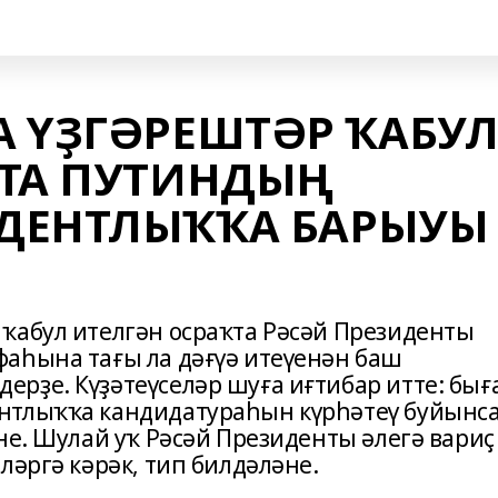
 ҮҘГӘРЕШТӘР ҠАБУ
ҠТА ПУТИНДЫҢ
ДЕНТЛЫҠҠА БАРЫУЫ
ҡабул ителгән осраҡта Рәсәй Президенты
аһына тағы ла дәғүә итеүенән баш
рҙе. Күҙәтеүселәр шуға иғтибар итте: бығ
нтлыҡҡа кандидатураһын күрһәтеү буйынс
не. Шулай уҡ Рәсәй Президенты әлегә вариҫ
ләргә кәрәк, тип билдәләне.