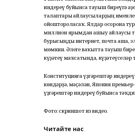
индереү буйынса тауыш биреүгә әҙе
талаптары һайлаусыларҙың именле
ойоштороласаҡ. Ялдар осорона тур
миллион ярымдан ашыу һайлаусы т
бурысыңды интернет, почта аша, э
мөмкин. Әлеге ваҡытта тауыш бире
күҙәтеү маҡсатында, күҙәтеүселәр
Конституцияға үҙгәрештәр индереү һ
көндәрҙә, мәҫәлән, Япония премьер
үҙгәрештәр индереү буйынса тәҡди
Фото: скриншот из видео.
Читайте нас