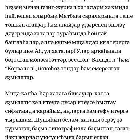
һеҙҙең менән гәзит-журнал хаталары хаҡында
һөйләшеп алырбыҙ. Матбаға сараларында теше
төшкән ағайҙар һәм апайҙар үҙҙәренең эшләү
дәүерендә хаталар тураһында һөйләй
башлаһалар, әллә күпме миҫалдар килтерергә
булыр ине. Аһ, ул хаталар! Улар арҡаһында
боҙолған мөнәсәбәттәр, эселгән “Валидол” һәм
“Корвалол”, йоҡоһоҙ төндәр һәм емерелгән
яҙмыштар.
Миңә ҡалһа, һәр хатаға бик ауыр, хатта
яҙмышты хәл итеүгә дусар итеүсе һылтау
сифатында ҡарайым, аңларға һәм ғәфү итергә
тырышам. Шуныһын беләм, хатаны берәү ҙә
күрмәгән, баҫма типографияла баҫылған, гәзит
йәки журнал уҡыусыһына барып еткән,