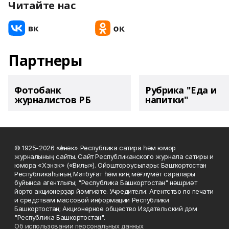
Читайте нас
Партнеры
Фотобанк
Рубрика "Еда и
журналистов РБ
напитки"
© 1925-2026 «Һәнәк» Республика сатира һәм юмор
журналының сайты. Сайт Республиканского журнала сатиры и
юмора «Хэнэк» («Вилы»). Ойоштороусылары: Башҡортостан
Республикаһының Матбуғат һәм киң мәғлүмәт саралары
буйынса агентлығы; "Республика Башкортостан" нәшриәт
йорто акционерҙар йәмғиәте. Учредители: Агентство по печати
и средствам массовой информации Республики
Башкортостан; Акционерное общество Издательский дом
"Республика Башкортостан".
Об использовании персональных данных