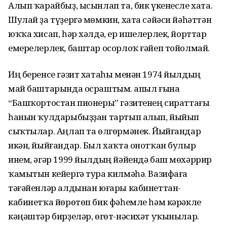
Алып ҡарайбыҙ, ысынлап та, бик үкенесле хата.
Шулай ҙа түҙергә мөмкин, хата сәйәси йәһәттән
юҡҡа хисап, һәр хәлдә, ер ишелерлек, йорттар
емерелерлек, баштар осорлоҡ ғәйеп тойолмай.
Иң беренсе гәзит хатаһы менән 1974 йылдың
май баштарында осраштым. Ҡапыл ғына
“Башҡортостан пионеры” гәзитенең сираттағы
һанын ҡулдарыбыҙҙан тартып алып, йыйып
сыҡтылар. Аңлап та өлгөрмәнек. Йыйғандар
икән, йыйғандар. Был хаҡта онотҡан булыр
инем, әгәр 1999 йылдың йәйендә баш мөхәррир
ҡамытын кейергә тура килмәһә. Вазифаға
тәғәйенләр алдынан юғары кабинеттан-
кабинетҡа йөрөтөп бик фәһемле һәм кәрәкле
кәңәштәр бирҙеләр, өгөт-нәсихәт уҡынылар.