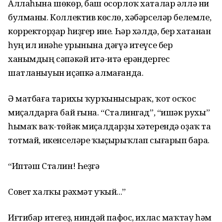
Аллаһына шөкөр, баш осорлоҡ хаталар әллә ни
булманы. Коллектив көслө, хәбәрселәр белемле,
корректорҙар һиҙгер ине. Һәр хәлдә, бер хатанан
һуң ил инәһе урынына дәғүә итеүсе бер
ханымдың сәпәкәй итә-итә ерәндергес
шатланыуын иҫәпкә алмағанда.
Ә матбаға тарихы ҡурҡынысыраҡ, ҡот осҡос
миҫалдарға бай ғына. “Сталингад”, “ишәк рухы”
һымаҡ ваҡ-төйәк миҫалдарҙы хәтерендә оҙаҡ та
тотмай, икенселәре ҡыҫырыҡлап сығарып бара.
“Иптәш Сталин! Һеҙгә
Совет халҡы рәхмәт уҡый...”
Иғтибар итегеҙ, ниндәй пафос, ихлас маҡтау һәм