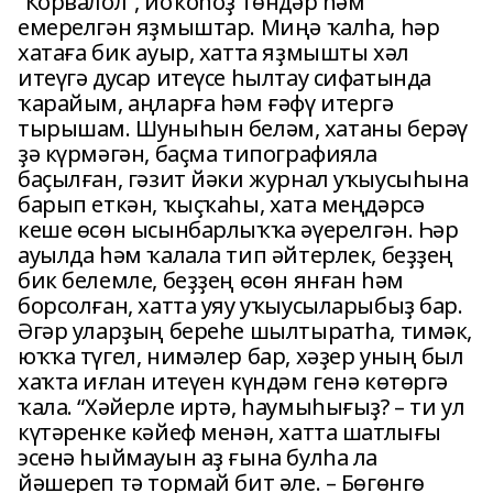
“Корвалол”, йоҡоһоҙ төндәр һәм
емерелгән яҙмыштар. Миңә ҡалһа, һәр
хатаға бик ауыр, хатта яҙмышты хәл
итеүгә дусар итеүсе һылтау сифатында
ҡарайым, аңларға һәм ғәфү итергә
тырышам. Шуныһын беләм, хатаны берәү
ҙә күрмәгән, баҫма типографияла
баҫылған, гәзит йәки журнал уҡыусыһына
барып еткән, ҡыҫҡаһы, хата меңдәрсә
кеше өсөн ысынбарлыҡҡа әүерелгән. Һәр
ауылда һәм ҡалала тип әйтерлек, беҙҙең
бик белемле, беҙҙең өсөн янған һәм
борсолған, хатта уяу уҡыусыларыбыҙ бар.
Әгәр уларҙың береһе шылтыратһа, тимәк,
юҡҡа түгел, нимәлер бар, хәҙер уның был
хаҡта иғлан итеүен күндәм генә көтөргә
ҡала. “Хәйерле иртә, һаумыһығыҙ? – ти ул
күтәренке кәйеф менән, хатта шатлығы
эсенә һыймауын аҙ ғына булһа ла
йәшереп тә тормай бит әле. – Бөгөнгө