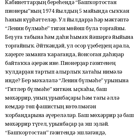
Кабинеттарҙың береһендә “Башҡортостан
пионеры”ның 1974 йылдың 5 майында сыҡҡан
һанын күрһәттеләр. Ул йылдарҙа һәр мәктәптә
“Ленин бүлмәһе” тигән мөйөш була торғайны.
Беҙ уға табына һәм даһи һымаҡ йәшәргә йыйына
торғайныҡ. Әйткәндәй, ул осор үҙебеҙҙең арала,
хәҙерге заманға ҡарағанда, йонсоған даһиҙар
байтаҡҡа әҙерәк ине. Пионерҙар гәзитенең
ҡулдарҙан тартып алырлыҡ хатаһы нимәлә
инде? Бер мәҡәләлә “Ленин бүлмәһе” урынына
“Гитлер бүлмәһе” киткән. Ҡыҫҡаһы, баш
мөхәррир, уның урынбаҫары һәм тағы әллә
кемдәр төп фашистың көтөлмәгән
ҡорбандарына әүереләләр. Баш мөхәррир ҙә баш
мөхәррир түгел, урынбаҫар ҙа эш эҙләй.
“Башҡортостан” гәзитендә эшләгәндә,