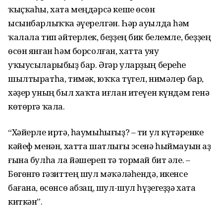
ҡыҫҡаһы, хата меңдәрсә кеше өсөн
ысынбарлыҡҡа әүерелгән. Һәр ауылда һәм
ҡалала тип әйтерлек, беҙҙең бик белемле, беҙҙең
өсөн янған һәм борсолған, хатта уяу
уҡыусыларыбыҙ бар. Әгәр уларҙың береһе
шылтыратһа, тимәк, юҡҡа түгел, нимәлер бар,
хәҙер уның был хаҡта иғлан итеүен күндәм генә
көтөргә ҡала.
“Хәйерле иртә, һаумыһығыҙ? – ти ул күтәренке
кәйеф менән, хатта шатлығы эсенә һыймауын аҙ
ғына булһа ла йәшереп тә тормай бит әле. –
Бөгөнгө гәзиттең шул мәҡәләһендә, икенсе
бағана, өсөнсө абзац, шул-шул һүҙегеҙҙә хата
киткән”.