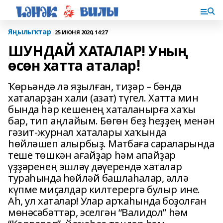
Яңылыҡтар
25 ИЮНЯ 2020, 14:27
ШУНДАЙ ХАТАЛАР! Уның
өсөн хатта аталар!
Ҡөрьәндә лә яҙылған, тиҙәр – бәндә
хаталарҙан хали (азат) түгел. Хатта мин
бында һәр кешенең хаталанырға хаҡы
бар, тип аңлайым. Бөгөн беҙ һеҙҙең менән
гәзит-журнал хаталары хаҡында
һөйләшеп алырбыҙ. Матбаға сараларында
теше төшкән ағайҙар һәм апайҙар
үҙҙәренең эшләү дәүерендә хаталар
тураһында һөйләй башлаһалар, әллә
күпме миҫалдар килтерергә булыр ине.
Аһ, ул хаталар! Улар арҡаһында боҙолған
мөнәсәбәттәр, эселгән “Валидол” һәм