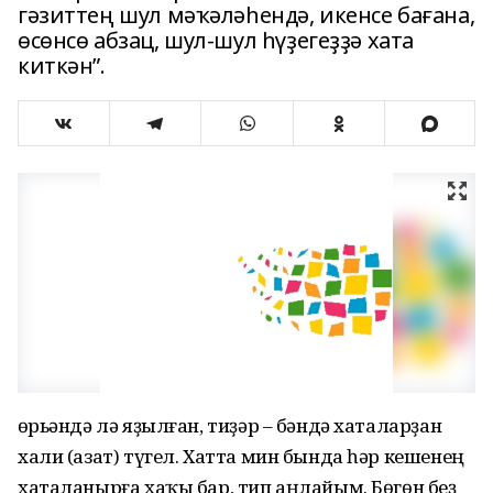
гәзиттең шул мәҡәләһендә, икенсе бағана,
өсөнсө абзац, шул-шул һүҙегеҙҙә хата
киткән”.
Ҡөрьәндә лә яҙылған, тиҙәр – бәндә хаталарҙан
хали (азат) түгел. Хатта мин бында һәр кешенең
хаталанырға хаҡы бар, тип аңлайым. Бөгөн беҙ