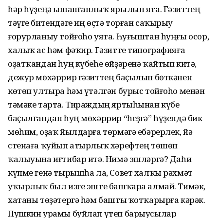
һәр һүҙеңә ышанғанлыҡ ярылып ята. Гәзиттең
тәүге битендәге иң өҫтә торған саҡырыу
ғорурланыу тойғоһо уята. Һуғыштан һуңғы осор,
халыҡ ас һәм фәҡир. Гәзитте типографияға
оҙатҡандан һуң күбеһе өйҙәренә ҡайтып китә,
дежур мөхәррир гәзиттең баҫылып бөткәнен
көтөп ултыра һәм үтәлгән бурыс тойғоһо менән
тәмәке тарта. Тираждың яртыһынан күбе
баҫылғандан һуң мөхәррир “һеҙгә” һүҙендә бик
мөһим, оҙаҡ йылдарға төрмәгә ебәрерлек, йә
стенаға ҡуйып атырлыҡ хәрефтең төшөп
ҡалыуына иғтибар итә. Нимә эшләргә? Даһи
күпме генә тырышһа ла, Совет халҡы рәхмәт
уҡырлыҡ был изге эште башҡара алмай. Тимәк,
хатаны төҙәтергә һәм башты ҡотҡарырға кәрәк.
Пушкин урамы буйлап үтеп барыусылар