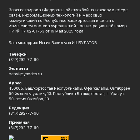
Зарегистрирован Федеральной службой по надзору в сфере
связи, информационных технологий и массовых
коммуникаций по Республике Башкортостан в связи с
изменением состава учредителей - регистрационный номер
ПИ № ТУ 02-01753 от 19 мая 2025 года.
Баш мөхәррир: Илгиз Вәкил улы ИШБУЛАТОВ
Телефон
(347)292-77-60
Эл. почта
henvil@yandex.ru
Адрес
450005, Башҡортостан Республикаһы, Өфө ҡалаһы, Октябрҙең
50 йыллығы урамы, 13. Республика Башкортостан, г. Уфа, ул.
50-летия Октября, 13.
Редакция
(347)292-77-60
Приемная
(347)292-77-60