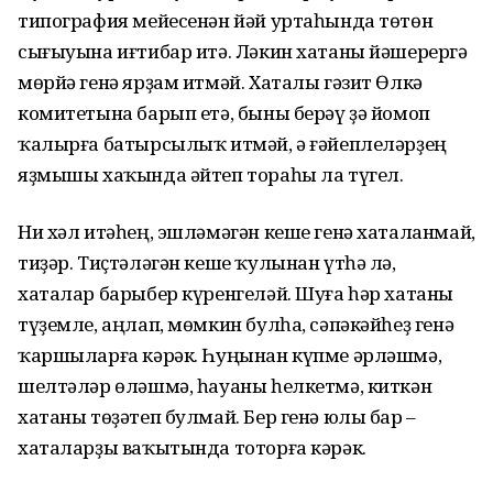
типография мейесенән йәй уртаһында төтөн
сығыуына иғтибар итә. Ләкин хатаны йәшерергә
мөрйә генә ярҙам итмәй. Хаталы гәзит Өлкә
комитетына барып етә, быны берәү ҙә йомоп
ҡалырға батырсылыҡ итмәй, ә ғәйеплеләрҙең
яҙмышы хаҡында әйтеп тораһы ла түгел.
Ни хәл итәһең, эшләмәгән кеше генә хаталанмай,
тиҙәр. Тиҫтәләгән кеше ҡулынан үтһә лә,
хаталар барыбер күренгеләй. Шуға һәр хатаны
түҙемле, аңлап, мөмкин булһа, сәпәкәйһеҙ генә
ҡаршыларға кәрәк. Һуңынан күпме әрләшмә,
шелтәләр өләшмә, һауаны һелкетмә, киткән
хатаны төҙәтеп булмай. Бер генә юлы бар –
хаталарҙы ваҡытында тоторға кәрәк.