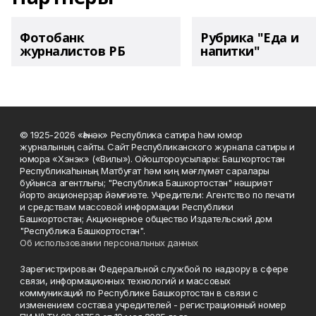
Фотобанк
Рубрика "Еда и
журналистов РБ
напитки"
© 1925-2026 «Һәнәк» Республика сатира һәм юмор
журналының сайты. Сайт Республиканского журнала сатиры и
юмора «Хэнэк» («Вилы»). Ойоштороусылары: Башҡортостан
Республикаһының Матбуғат һәм киң мәғлүмәт саралары
буйынса агентлығы; "Республика Башкортостан" нәшриәт
йорто акционерҙар йәмғиәте. Учредители: Агентство по печати
и средствам массовой информации Республики
Башкортостан; Акционерное общество Издательский дом
"Республика Башкортостан".
Об использовании персональных данных
Зарегистрирован Федеральной службой по надзору в сфере
связи, информационных технологий и массовых
коммуникаций по Республике Башкортостан в связи с
изменением состава учредителей - регистрационный номер