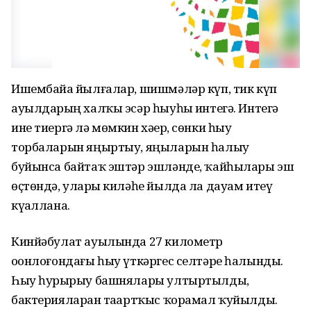
Ишембайҙа йылғалар, шишмәләр күп, тик күп
ауылдарҙың халҡы эсәр һыуһыҙ интегә. Интегә
ине тиергә лә мөмкин хәҙер, сөнки һыу
торбаларын яңыртыу, яңыларын һалыу
буйынса байтаҡ эштәр эшләнде, ҡайһылары эш
өҫтөндә, уларҙы киләһе йылда ла дауам итеү
күҙаллана.
Кинйәбулат ауылында 27 километр
оҙонлоғондағы һыу үткәргес селтәре һалынды.
Һыу һурҙырыу башнялары ултыртылды,
бактерияларҙан таҙартҡыс ҡорамал ҡуйылды.