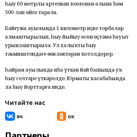
Һыу 60 метрлы артезиан ҡоҙоғонан алына һәм
300-ләп өйгә тарала.
Байғужа ауылында 1 километр иҫке торбалар
алмаштырылып, һыу йыйыу өсөн өҫтәмә һауыт
урынлаштырыла. Ул халыҡты һыу
тәьминәтендәге өҙөклөктәрҙән ҡотолдорор.
Һайран ауылында иһә үткән йәй башында уҡ
һыу селтәре үткәрелде. Юрматы ҡасабаһында
ла һыу йорттарға инде.
Читайте нас
Партнеры