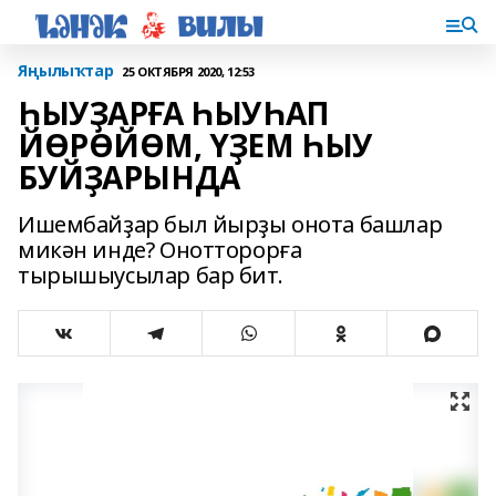
Яңылыҡтар
25 ОКТЯБРЯ 2020, 12:53
ҺЫУҘАРҒА ҺЫУҺАП
ЙӨРӨЙӨМ, ҮҘЕМ ҺЫУ
БУЙҘАРЫНДА
Ишембайҙар был йырҙы онота башлар
микән инде? Онотторорға
тырышыусылар бар бит.