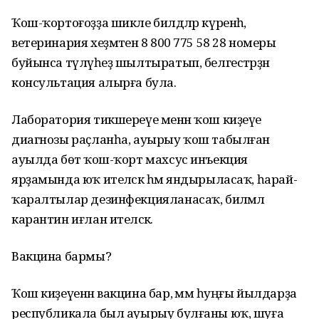
Ҡош-ҡортоғоҙҙа шикле билдәләр күренһә,
ветеринария хеҙмәтенә 8 800 775 58 28 номеры
буйынса түләүһеҙ шылтыратып, белгестәрҙән
консультация алырға була.
Лаборатория тикшереүе менән ҡош киҙеүе
диагнозы раҫланһа, ауырыу ҡош табылған
ауылда бөтә ҡош-ҡорт махсус инъекция
ярҙамында юҡ ителәсәк һәм яндырыласаҡ, һарай-
ҡаралтылар дезинфекцияланасаҡ, биләмәлә
карантин иғлан ителәсәк.
Вакцина бармы?
Ҡош киҙеүенән вакцина бар, әммә һуңғы йылдарҙа
республикала был ауырыу булғаны юҡ, шуға