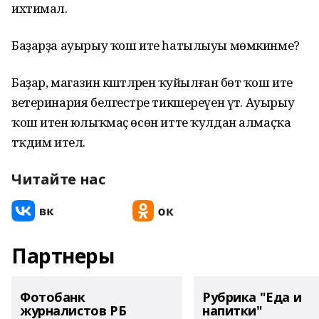
ихтимал.
Баҙарҙа ауырыу ҡош ите һатылыуы мөмкинме?
Баҙар, магазин кәштәләренә ҡуйылған бөтә ҡош ите
ветеринария белгестәре тикшереүен үтә. Ауырыу
ҡош итенә юлыҡмаҫ өсөн итте ҡулдан алмаҫҡа
тәҡдим ителә.
Читайте нас
Партнеры
Фотобанк
Рубрика "Еда и
журналистов РБ
напитки"