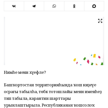
Нимәһе менән хәүефле?
Башҡортостан территорияһында ҡош киҙеүе
осрағы табылһа, төбәк тотошлайы менән именһеҙ
тип табыла, карантин шарттары
урынлаштырыла. Республиканан ҡошсолоҡ