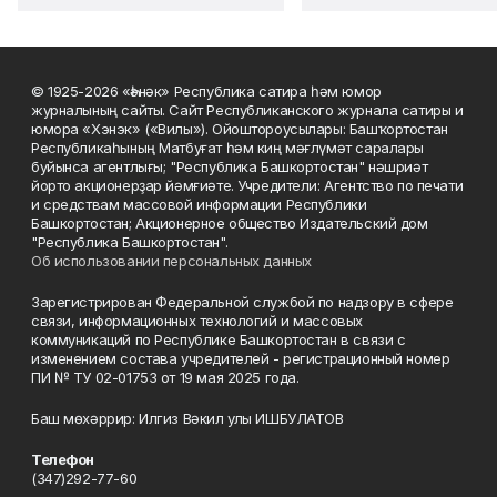
© 1925-2026 «Һәнәк» Республика сатира һәм юмор
журналының сайты. Сайт Республиканского журнала сатиры и
юмора «Хэнэк» («Вилы»). Ойоштороусылары: Башҡортостан
Республикаһының Матбуғат һәм киң мәғлүмәт саралары
буйынса агентлығы; "Республика Башкортостан" нәшриәт
йорто акционерҙар йәмғиәте. Учредители: Агентство по печати
и средствам массовой информации Республики
Башкортостан; Акционерное общество Издательский дом
"Республика Башкортостан".
Об использовании персональных данных
Зарегистрирован Федеральной службой по надзору в сфере
связи, информационных технологий и массовых
коммуникаций по Республике Башкортостан в связи с
изменением состава учредителей - регистрационный номер
ПИ № ТУ 02-01753 от 19 мая 2025 года.
Баш мөхәррир: Илгиз Вәкил улы ИШБУЛАТОВ
Телефон
(347)292-77-60