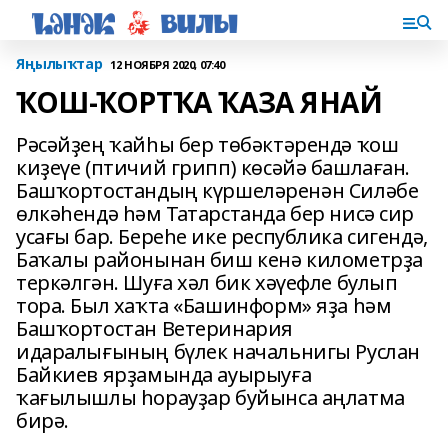
Яңылыҡтар
12 НОЯБРЯ 2020, 07:40
ҠОШ-ҠОРТҠА ҠАЗА ЯНАЙ
Рәсәйҙең ҡайһы бер төбәктәрендә ҡош
киҙеүе (птичий грипп) көсәйә башлаған.
Башҡортостандың күршеләренән Силәбе
өлкәһендә һәм Татарстанда бер нисә сир
усағы бар. Береһе ике республика сигендә,
Баҡалы районынан биш кенә километрҙа
теркәлгән. Шуға хәл бик хәүефле булып
тора. Был хаҡта «Башинформ» яҙа һәм
Башҡортостан Ветеринария
идаралығының бүлек начальнигы Руслан
Байкиев ярҙамында ауырыуға
ҡағылышлы һорауҙар буйынса аңлатма
бирә.