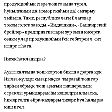
продукцияһын (тере ҡошто ғына түгел,
һуйылғанын да, йомортҡаһын да) сығарыу
тыйыла. Тимәк, республикалағы Благовар
тоҡомсолоҡ заводы, «Индюшкин», «Башкирский
бройлер» предприятиелары ҙур зыян кисерәсәк,
сөнкм улар продукцияһын Рәсәй төбәктәренә лә, сит
илдәргә лә һата.
Нисек һаҡланырға?
Ауыл халҡына ҡош-ҡортон бикләп аҫрарға кәрәк.
Йылға-күлдәргә сығармаҫҡа, ҡырағай ҡоштар
тирәһенә ебәрмәҫкә, ҡош аҙығын тикшерелмәгән
осраҡлы урындарҙан һәм кешеләрҙән алмаҫҡа,
һимертелгән өйрәк-ҡаҙҙарҙы тиҙерәк һуя һалырға
кәңәш ителә.