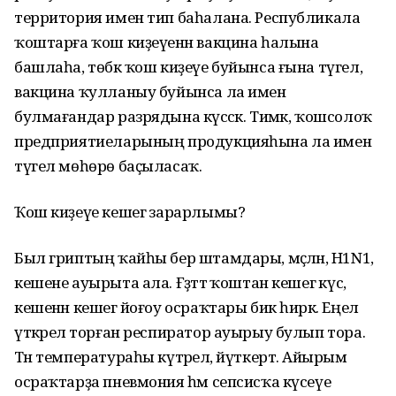
территория имен тип баһалана. Республикала
ҡоштарға ҡош киҙеүенән вакцина һалына
башлаһа, төбәк ҡош киҙеүе буйынса ғына түгел,
вакцина ҡулланыу буйынса ла имен
булмағандар разрядына күсәсәк. Тимәк, ҡошсолоҡ
предприятиеларының продукцияһына ла имен
түгел мөһөрө баҫыласаҡ.
Ҡош киҙеүе кешегә зарарлымы?
Был гриптың ҡайһы бер штамдары, мәҫәлән, H1N1,
кешене ауырыта ала. Ғәҙәттә ҡоштан кешегә күсә,
кешенән кешегә йоғоу осраҡтары бик һирәк. Еңел
үткәрелә торған респиратор ауырыу булып тора.
Тән температураһы күтәрелә, йүткертә. Айырым
осраҡтарҙа пневмония һәм сепсисҡа күсеүе