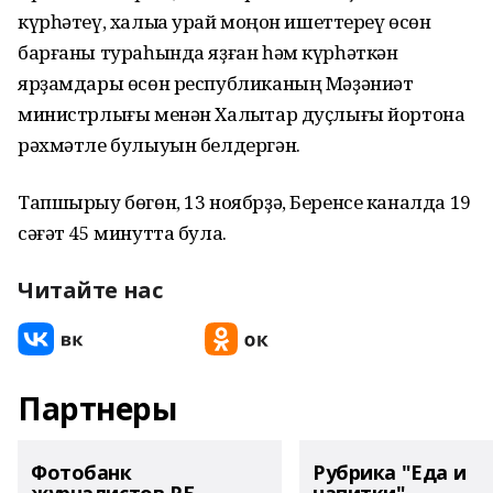
күрһәтеү, халыҡҡа ҡурай моңон ишеттереү өсөн
барғаны тураһында яҙған һәм күрһәткән
ярҙамдары өсөн республиканың Мәҙәниәт
министрлығы менән Халыҡтар дуҫлығы йортона
рәхмәтле булыуын белдергән.
Тапшырыу бөгөн, 13 ноябрҙә, Беренсе каналда 19
сәғәт 45 минутта була.
Читайте нас
Партнеры
Фотобанк
Рубрика "Еда и