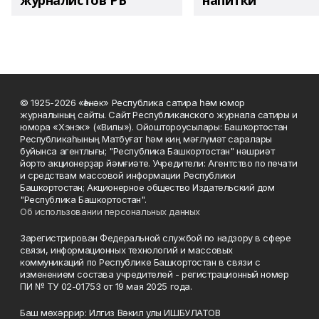
журналистов РБ
напитки"
© 1925-2026 «Һәнәк» Республика сатира һәм юмор
журналының сайты. Сайт Республиканского журнала сатиры и
юмора «Хэнэк» («Вилы»). Ойоштороусылары: Башҡортостан
Республикаһының Матбуғат һәм киң мәғлүмәт саралары
буйынса агентлығы; "Республика Башкортостан" нәшриәт
йорто акционерҙар йәмғиәте. Учредители: Агентство по печати
и средствам массовой информации Республики
Башкортостан; Акционерное общество Издательский дом
"Республика Башкортостан".
Об использовании персональных данных
Зарегистрирован Федеральной службой по надзору в сфере
связи, информационных технологий и массовых
коммуникаций по Республике Башкортостан в связи с
изменением состава учредителей - регистрационный номер
ПИ № ТУ 02-01753 от 19 мая 2025 года.
Баш мөхәррир: Илгиз Вәкил улы ИШБУЛАТОВ