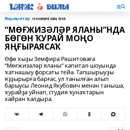
Яңылыҡтар
13 НОЯБРЯ 2020, 15:59
“МӨҒЖИЗӘЛӘР ЯЛАНЫ”НДА
БӨГӨН ҠУРАЙ МОҢО
ЯҢҒЫРАЯСАҠ
Өфө ҡыҙы Земфира Рәшитоваға
“Мөғжизәләр яланы” капитал-шоуында
ҡатнашыу форсаты тейә. Тапшырыуҙы
яҙҙырырға барғас, ул танылған алып
барыусы Леонид Якубович менән таныша,
ҡурайҙа уйнап, студия ҡунаҡтарын
хайран ҡалдыра.