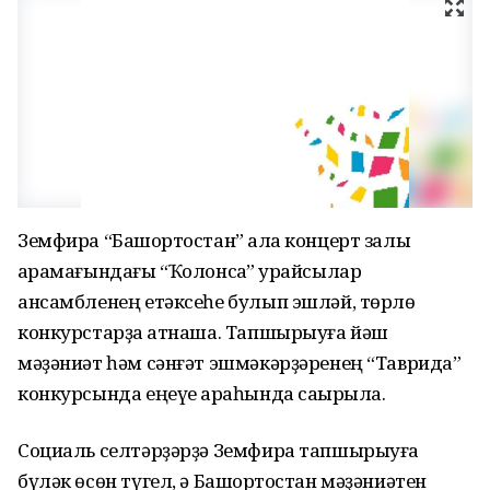
Земфира “Башҡортостан” ҡала концерт залы
ҡарамағындағы “Ҡолонсаҡ” ҡурайсылар
ансамбленең етәксеһе булып эшләй, төрлө
конкурстарҙа ҡатнаша. Тапшырыуға йәш
мәҙәниәт һәм сәнғәт эшмәкәрҙәренең “Таврида”
конкурсында еңеүе арҡаһында саҡырыла.
Социаль селтәрҙәрҙә Земфира тапшырыуға
бүләк өсөн түгел, ә Башҡортостан мәҙәниәтен