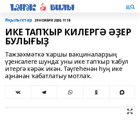
Яңылыҡтар
29 НОЯБРЯ 2020, 11:18
ИКЕ ТАПҠЫР КИЛЕРГӘ ӘҘЕР
БУЛЫҒЫҘ
Тажзәхмәткә ҡаршы вакциналарҙың
үҙенсәлеге шунда: уны ике тапҡыр ҡабул
итергә кәрәк икән. Тәүгеһенән һуң ике
аҙнанан ҡабатлатыу мотлаҡ.