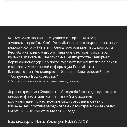
© 1925-2026 «Һәнәк» Республика сатира һәм юмор
журналының сайты. Сайт Республиканского журнала сатиры и
юмора «Хэнэк» («Вилы»). Ойоштороусылары: Башҡортостан
Республикаһының Матбуғат һәм киң мәғлүмәт саралары
буйынса агентлығы; "Республика Башкортостан" нәшриәт
йорто акционерҙар йәмғиәте. Учредители: Агентство по печати
и средствам массовой информации Республики
Башкортостан; Акционерное общество Издательский дом
"Республика Башкортостан".
Об использовании персональных данных
Зарегистрирован Федеральной службой по надзору в сфере
связи, информационных технологий и массовых
коммуникаций по Республике Башкортостан в связи с
изменением состава учредителей - регистрационный номер
ПИ № ТУ 02-01753 от 19 мая 2025 года.
Баш мөхәррир: Илгиз Вәкил улы ИШБУЛАТОВ