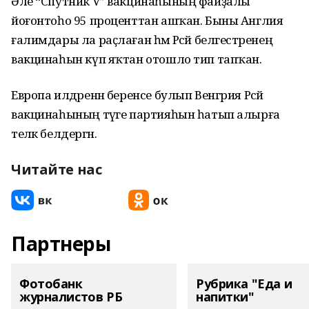
Әле “Спутник V” вакцинаһының файҙалы
йоғонтоһо 95 проценттан ашҡан. Быны Англия
ғалимдары ла раҫлаған һәм Рәсәй белгестәренең
вакцинаһын күп яҡтан отошло тип тапҡан.
Европа илдәренән беренсе булып Венгрия Рәсәй
вакцинаһының тәүге партияһын һатып алырға
теләк белдергән.
Читайте нас
Партнеры
Фотобанк
Рубрика "Еда и
журналистов РБ
напитки"