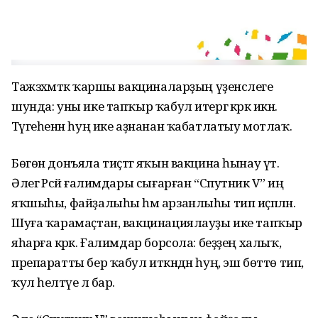
Тажзәхмәткә ҡаршы вакциналарҙың үҙенсәлеге
шунда: уны ике тапҡыр ҡабул итергә кәрәк икән.
Тәүгеһенән һуң ике аҙнанан ҡабатлатыу мотлаҡ.
Бөгөн донъяла тиҫтәгә яҡын вакцина һынау үтә.
Әлегә Рәсәй ғалимдары сығарған “Спутник V” иң
яҡшыһы, файҙалыһы һәм арзанлыһы тип иҫәпләнә.
Шуға ҡарамаҫтан, вакцинациялауҙы ике тапҡыр
яһарға кәрәк. Ғалимдар борсола: беҙҙең халыҡ,
препаратты бер ҡабул иткәндән һуң, эш бөттө тип,
ҡул һелтәүе лә бар.