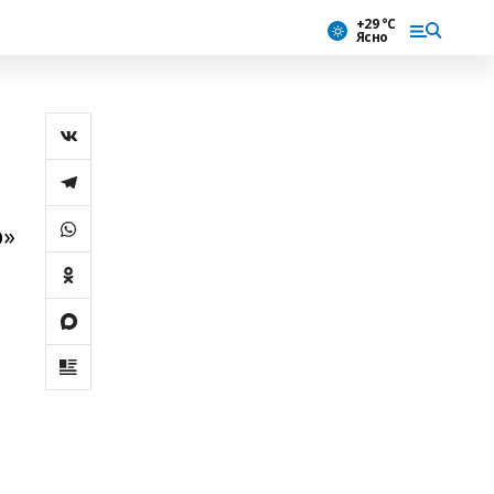
+29 °С
Ясно
р»