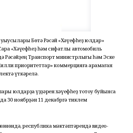
уҡыусылары Бөтә Рәсәй «Хәүефһеҙ юлдар»
Сара «Хәүефһеҙ һәм сифатлы автомобиль
ә Рәсәйҙең Транспорт министрлығы һәм Эске
лли приоритеттар» коммерцияға ҡарамаған
ектә үткәрелә.
ылары юлдарҙа үҙҙәрен хәүефһеҙ тотоу буйынса
а 30 ноябрҙән 11 декабргә тиклем
көнөндә, республика мәктәптәрендә видео-