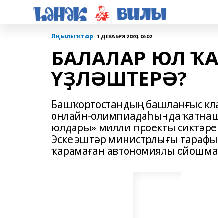
Яңылыҡтар
1 ДЕКАБРЯ 2020, 06:02
БАЛАЛАР ЮЛ Ҡ
ҮҘЛӘШТЕРӘ?
Башҡортостандың башланғыс кла
онлайн-олимпиадаһында ҡатнаша
юлдары» милли проекты сиктәре
Эске эштәр министрлығы тарафы
ҡарамаған автономиялы ойошмаһ