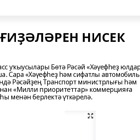
АҒИҘӘЛӘРЕН НИСЕК
сс уҡыусылары Бөтә Рәсәй «Хәүефһеҙ юлда
. Сара «Хәүефһеҙ һәм сифатлы автомобиль
ндә Рәсәйҙең Транспорт министрлығы һәм
нан «Милли приоритеттар» коммерцияға
ы менән берлектә үткәрелә.