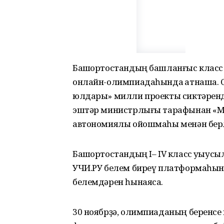
Башҡортостандың башланғыс класс 
онлайн-олимпиадаһында ҡатнаша. 
юлдары» милли проекты сиктәренд
эштәр министрлығы тарафынан «Ми
автономиялы ойошмаһы менән берл
Башҡортостандың I– IV класс уҡыус
УЧИ.РУ белем биреү платформаһынд
белемдәрен һынаясаҡ.
30 ноябрҙә, олимпиаданың беренсе 