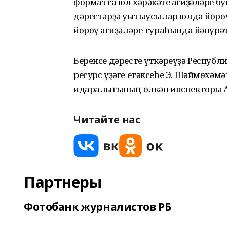
форматта юл хәрәкәте ҡағиҙәләре бу
дәрестәрҙә уҡытыусылар юлда йөрөү
йөрөү ҡағиҙәләре тураһында йәнүрәт
Беренсе дәресте үткәреүҙә Республ
ресурс үҙәге етәксеһе Э. Шәймөхәм
идаралығының өлкән инспекторы А
Читайте нас
Партнеры
Фотобанк журналистов РБ