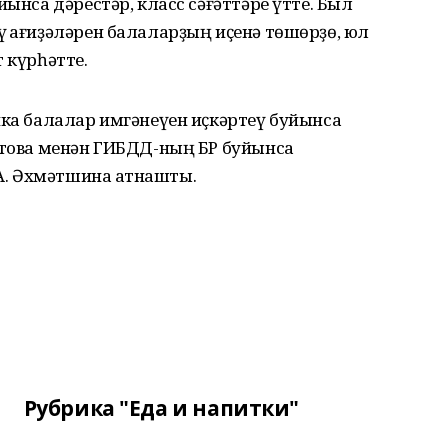
йынса дәрестәр, класс сәғәттәре үтте. Был
 ҡағиҙәләрен балаларҙың иҫенә төшөрҙө, юл
 күрһәтте.
ика балалар имгәнеүен иҫкәртеү буйынса
әтова менән ГИБДД-ның БР буйынса
. Әхмәтшина ҡатнашты.
Рубрика "Еда и напитки"