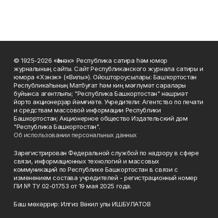
© 1925-2026 «Һәнәк» Республика сатира һәм юмор
журналының сайты. Сайт Республиканского журнала сатиры и
юмора «Хэнэк» («Вилы»). Ойоштороусылары: Башҡортостан
Республикаһының Матбуғат һәм киң мәғлүмәт саралары
буйынса агентлығы; "Республика Башкортостан" нәшриәт
йорто акционерҙар йәмғиәте. Учредители: Агентство по печати
и средствам массовой информации Республики
Башкортостан; Акционерное общество Издательский дом
"Республика Башкортостан".
Об использовании персональных данных
Зарегистрирован Федеральной службой по надзору в сфере
связи, информационных технологий и массовых
коммуникаций по Республике Башкортостан в связи с
изменением состава учредителей - регистрационный номер
ПИ № ТУ 02-01753 от 19 мая 2025 года.
Баш мөхәррир: Илгиз Вәкил улы ИШБУЛАТОВ