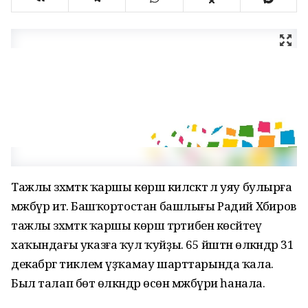
Тажлы зәхмәткә ҡаршы көрәш киләсәктә лә уяу булырға
мәжбүр итә. Башҡортостан башлығы Радий Хәбиров
тажлы зәхмәткә ҡаршы көрәш тәртибен көсәйтеү
хаҡындағы указға ҡул ҡуйҙы. 65 йәштән өлкәндәр 31
декабргә тиклем үҙҡамау шарттарында ҡала.
Был талап бөтә өлкәндәр өсөн мәжбүри һанала.