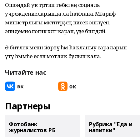
Ошондай уҡ тәртип төбәктең социаль
учреждениеларында ла һаҡлана. Мәғариф
министрлығы мәктәптәрҙең нисек эшләүен,
эпидемиологик хәлгә ҡарап, үҙе билдәләй.
Ә битлек менән йөрөү һәм һаҡланыу сараларын
үтәү һәммәһе өсөн мотлаҡ булып ҡала.
Читайте нас
Партнеры
Фотобанк
Рубрика "Еда и
журналистов РБ
напитки"