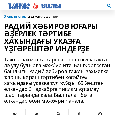
Яңылыҡтар
2 ДЕКАБРЯ 2020, 11:50
РАДИЙ ХӘБИРОВ ЮҒАРЫ
ӘҘЕРЛЕК ТӘРТИБЕ
ХАҠЫНДАҒЫ УКАЗҒА
ҮҘГӘРЕШТӘР ИНДЕРҘЕ
Тажлы зәхмәткә ҡаршы көрәш киләсәктә
лә уяу булырға мәжбүр итә. Башҡортостан
башлығы Радий Хәбиров тажлы зәхмәткә
ҡаршы көрәш тәртибен көсәйтеү
хаҡындағы указға ҡул ҡуйҙы. 65 йәштән
өлкәндәр 31 декабргә тиклем үҙҡамау
шарттарында ҡала. Был талап бөтә
өлкәндәр өсөн мәжбүри һанала.