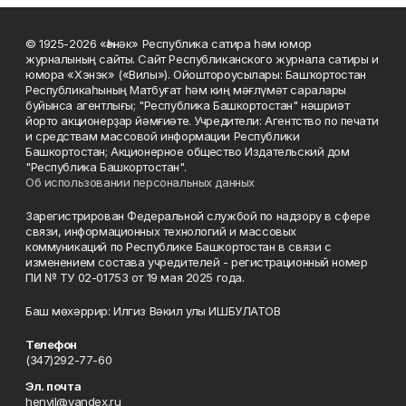
© 1925-2026 «Һәнәк» Республика сатира һәм юмор
журналының сайты. Сайт Республиканского журнала сатиры и
юмора «Хэнэк» («Вилы»). Ойоштороусылары: Башҡортостан
Республикаһының Матбуғат һәм киң мәғлүмәт саралары
буйынса агентлығы; "Республика Башкортостан" нәшриәт
йорто акционерҙар йәмғиәте. Учредители: Агентство по печати
и средствам массовой информации Республики
Башкортостан; Акционерное общество Издательский дом
"Республика Башкортостан".
Об использовании персональных данных
Зарегистрирован Федеральной службой по надзору в сфере
связи, информационных технологий и массовых
коммуникаций по Республике Башкортостан в связи с
изменением состава учредителей - регистрационный номер
ПИ № ТУ 02-01753 от 19 мая 2025 года.
Баш мөхәррир: Илгиз Вәкил улы ИШБУЛАТОВ
Телефон
(347)292-77-60
Эл. почта
henvil@yandex.ru