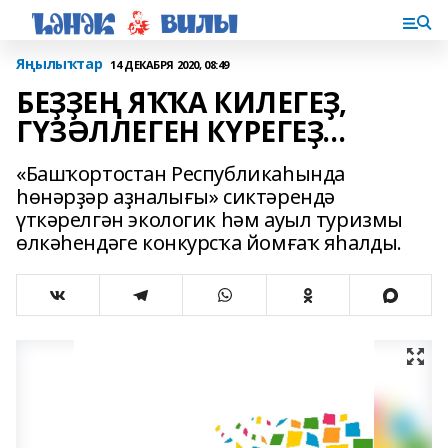
Яңылыҡтар
14 ДЕКАБРЯ 2020, 08:49
БЕҘҘЕҢ ЯҠҠА КИЛЕГЕҘ,
ГҮЗӘЛЛЕГЕН КҮРЕГЕҘ...
«Башҡортостан Республикаһында
һөнәрҙәр аҙналығы» сиктәрендә
үткәрелгән экологик һәм ауыл туризмы
өлкәһендәге конкурсҡа йомғаҡ яһалды.