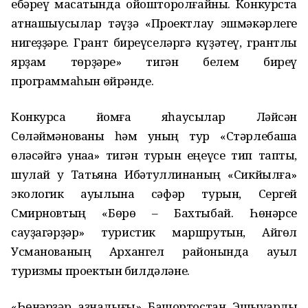
ебәреү маҡсатында ойошторолғайны. Конкурста
ҡатнашыусылар тәүҙә «Проектлау эшмәкәрлеге
нигеҙҙәре. Грант биреүселәргә күҙәтеү, грантлы
ярҙам төрҙәре» тигән белем биреү
программаһын өйрәнде.
Конкурсҡа йомғаҡ яһаусылар Ләйсән
Сөләймәнованы һәм уның тур «Стәрлебашҡа
өләсәйгә ҡунаҡҡа» тигән турын еңеүсе тип тапты,
шулай уҡ Татьяна Ибәтуллинаның «Сикйылға»
экологик ауылына сәфәр турын, Сергей
Смирновтың «Бөрө – Бахтыбай. Һөнәрсе
сауҙагәрҙәр» туристик маршрутын, Айгөл
Усманованың Архангел районында ауыл
туризмы проектын билдәләне.
«Һөнәрҙәр аҙналығы» Башҡортостан Эшҡыуарлыҡ