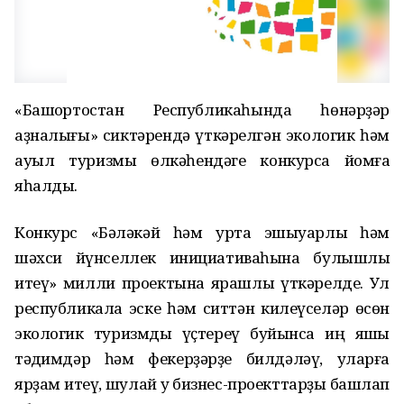
«Башҡортостан Республикаһында һөнәрҙәр
аҙналығы» сиктәрендә үткәрелгән экологик һәм
ауыл туризмы өлкәһендәге конкурсҡа йомғаҡ
яһалды.
Конкурс «Бәләкәй һәм урта эшҡыуарлыҡ һәм
шәхси йүнселлек инициативаһына булышлыҡ
итеү» милли проектына ярашлы үткәрелде. Ул
республикала эске һәм ситтән килеүселәр өсөн
экологик туризмды үҫтереү буйынса иң яҡшы
тәҡдимдәр һәм фекерҙәрҙе билдәләү, уларға
ярҙам итеү, шулай уҡ бизнес-проекттарҙы башлап