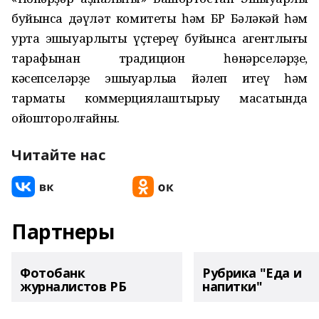
буйынса дәүләт комитеты һәм БР Бәләкәй һәм
урта эшҡыуарлыҡты үҫтереү буйынса агентлығы
тарафынан традицион һөнәрселәрҙе,
кәсепселәрҙе эшҡыуарлыҡҡа йәлеп итеү һәм
тармаҡты коммерциялаштырыу маҡсатында
ойошторолғайны.
Читайте нас
Партнеры
Фотобанк
Рубрика "Еда и
журналистов РБ
напитки"