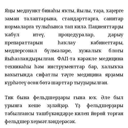
Яңы медпункт бинаһы яҡты, йылы, таҙа, хәҙерге
заман талаптарына, стандарттарға, санитар
нормаларға тулыһынса тап килә. Пациенттарҙы
ҡабул итеү, процедуралар, дарыу
препараттарын һаҡлау кабинеттары,
медперсонал бүлмәләре, хужалыҡ блогы
йыһазландырылған. ФАП-та кәрәкле медицина
техникаһы һәм инструменттар бар, халыҡҡа
ваҡытында сифатлы тәүге медицина ярҙамы
күрһәтеү өсөн бөтә шарттар тыуҙырылған.
Тик бына фельдшерҙары ғына юҡ. Әле был
урынға кеше эҙләйҙәр. Үҙ фельдшерҙары
табылғансы ташбүкәндәрҙе килеп йөрөй торған
фельдшер хеҙмәтләндерәсәк.