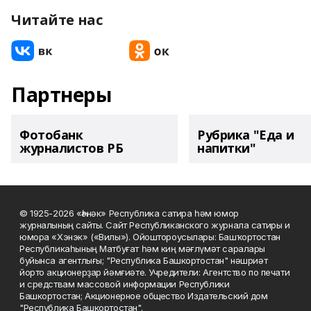
Читайте нас
Партнеры
Фотобанк
Рубрика "Еда и
журналистов РБ
напитки"
© 1925-2026 «Һәнәк» Республика сатира һәм юмор
журналының сайты. Сайт Республиканского журнала сатиры и
юмора «Хэнэк» («Вилы»). Ойоштороусылары: Башҡортостан
Республикаһының Матбуғат һәм киң мәғлүмәт саралары
буйынса агентлығы; "Республика Башкортостан" нәшриәт
йорто акционерҙар йәмғиәте. Учредители: Агентство по печати
и средствам массовой информации Республики
Башкортостан; Акционерное общество Издательский дом
"Республика Башкортостан".