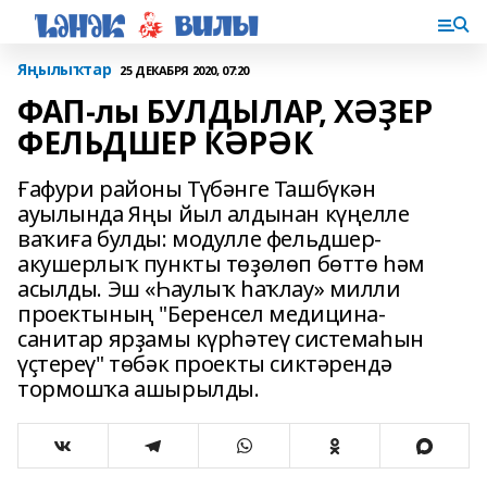
Яңылыҡтар
25 ДЕКАБРЯ 2020, 07:20
ФАП-лы БУЛДЫЛАР, ХӘҘЕР
ФЕЛЬДШЕР КӘРӘК
Ғафури районы Түбәнге Ташбүкән
ауылында Яңы йыл алдынан күңелле
ваҡиға булды: модулле фельдшер-
акушерлыҡ пункты төҙөлөп бөттө һәм
асылды. Эш «Һаулыҡ һаҡлау» милли
проектының "Беренсел медицина-
санитар ярҙамы күрһәтеү системаһын
үҫтереү" төбәк проекты сиктәрендә
тормошҡа ашырылды.