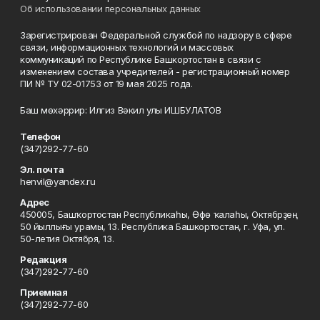
Об использовании персональных данных
Зарегистрирован Федеральной службой по надзору в сфере
связи, информационных технологий и массовых
коммуникаций по Республике Башкортостан в связи с
изменением состава учредителей - регистрационный номер
ПИ № ТУ 02-01753 от 19 мая 2025 года.
Баш мөхәррир: Илгиз Вәкил улы ИШБУЛАТОВ
Телефон
(347)292-77-60
Эл. почта
henvil@yandex.ru
Адрес
450005, Башҡортостан Республикаһы, Өфө ҡалаһы, Октябрҙең
50 йыллығы урамы, 13. Республика Башкортостан, г. Уфа, ул.
50-летия Октября, 13.
Редакция
(347)292-77-60
Приемная
(347)292-77-60