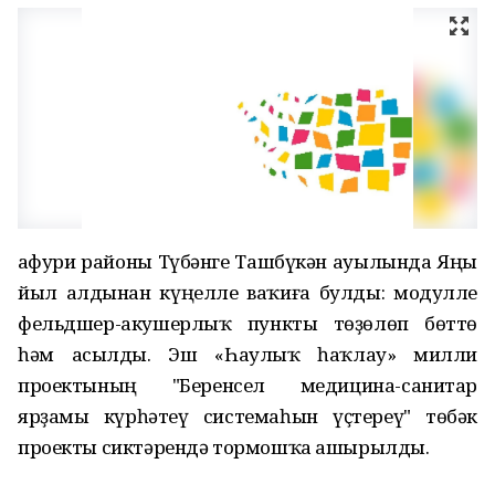
Ғафури районы Түбәнге Ташбүкән ауылында Яңы
йыл алдынан күңелле ваҡиға булды: модулле
фельдшер-акушерлыҡ пункты төҙөлөп бөттө
һәм асылды. Эш «Һаулыҡ һаҡлау» милли
проектының "Беренсел медицина-санитар
ярҙамы күрһәтеү системаһын үҫтереү" төбәк
проекты сиктәрендә тормошҡа ашырылды.