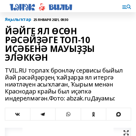
Яңылыҡтар
25 ЯНВАРЯ 2021, 09:30
ЙӘЙГЕ ЯЛ ӨСӨН
РӘСӘЙҘӘГЕ ТОП-10
ИҪӘБЕНӘ МАУЫҘҘЫ
ЭЛӘККӘН
TVIL.RU торлаҡ бронләү сервисы быйыл
йәй рәсәйҙәрҙең ҡайҙарҙа ял итергә
ниәтләүен асыҡлаған, Ҡырым менән
Краснодар крайы был иҫәпкә
индерелмәгән.Фото: abzak.ruДауамы: