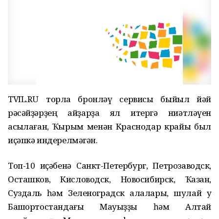
TVIL.RU торлаҡ бронләү сервисы быйыл йәй
рәсәйҙәрҙең ҡайҙарҙа ял итергә ниәтләүен
асыҡлаған, Ҡырым менән Краснодар крайы был
иҫәпкә индерелмәгән.
Топ-10 иҫәбенә Санкт-Петербург, Петрозаводск,
Осташков, Кисловодск, Новосибирск, Ҡазан,
Суздаль һәм Зеленоградск ҡалалары, шулай уҡ
Башҡортостандағы Мауыҙҙы һәм Алтай