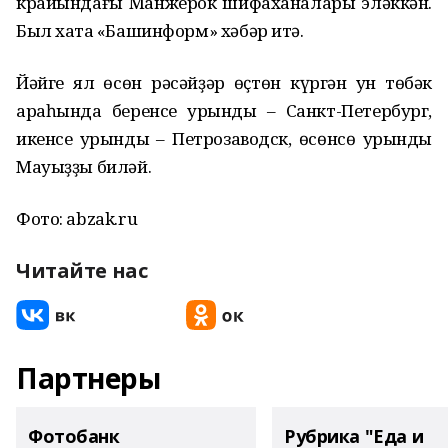
крайындағы Манжерок шифаханалары эләккән.
Был хаҡта «Башинформ» хәбәр итә.
Йәйге ял өсөн рәсәйҙәр өҫтөн күргән ун төбәк
араһында беренсе урынды – Санкт-Петербург,
икенсе урынды – Петрозаводск, өсөнсө урынды
Мауыҙҙы биләй.
Фото: abzak.ru
Читайте нас
Партнеры
Фотобанк
Рубрика "Еда и