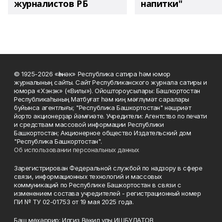
журналистов РБ
напитки"
© 1925-2026 «Һәнәк» Республика сатира һәм юмор
журналының сайты. Сайт Республиканского журнала сатиры и
юмора «Хэнэк» («Вилы»). Ойоштороусылары: Башҡортостан
Республикаһының Матбуғат һәм киң мәғлүмәт саралары
буйынса агентлығы; "Республика Башкортостан" нәшриәт
йорто акционерҙар йәмғиәте. Учредители: Агентство по печати
и средствам массовой информации Республики
Башкортостан; Акционерное общество Издательский дом
"Республика Башкортостан".
Об использовании персональных данных
Зарегистрирован Федеральной службой по надзору в сфере
связи, информационных технологий и массовых
коммуникаций по Республике Башкортостан в связи с
изменением состава учредителей - регистрационный номер
ПИ № ТУ 02-01753 от 19 мая 2025 года.
Баш мөхәррир: Илгиз Вәкил улы ИШБУЛАТОВ