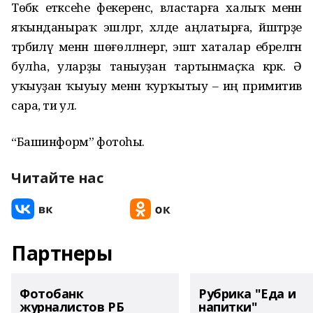
Төбәк етәксеһе фекеренсә, властарға халыҡ менән
яҡынданыраҡ эшләргә, хәлде аңлатырға, йәштәрҙе
тәрбиәләү менән шөғөлләнергә, эштә хаталар ебәрелгән
булһа, уларҙы таныуҙан тартынмаҫҡа кәрәк. Ә
уҡыуҙан ҡыуыу менән ҡурҡытыу – иң примитив
сара, ти ул.
“Башинформ” фотоһы.
Читайте нас
Партнеры
Фотобанк
Рубрика "Еда и
журналистов РБ
напитки"