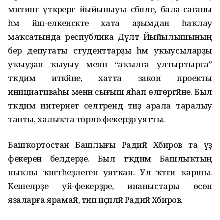
митинг үткәрергә йыйыныуы сәбәпле, бала-сағаны
һәм йәш-елкенсәкте хата аҙымдан һаҡлау
маҡсатында республика Дәүләт Йыйылышының
бер депутаты студенттарҙы һәм уҡыусыларҙы
уҡыуҙан ҡыуыу менән “аҡылға ултыртырға”
тәҡдим иткәйне, хатта закон проекты
инициативаһы менән сығыш яһап өлгөргәйне. Был
тәҡдим интернет селтәрендә тиҙ арала таралыу
тапты, халыҡта төрлө фекерҙәр уятты.
Башҡортостан Башлығы Радий Хәбиров та үҙ
фекерен белдерҙе. Был тәҡдим Башлыҡтың
ныҡлы ҡәнәғәтһеҙлеген уятҡан. Ул ҡәтғи ҡаршы.
Кешеләрҙе уй-фекерҙәре, инаныстары өсөн
язаларға ярамай, тип иҫәпләй Радий Хәбиров.