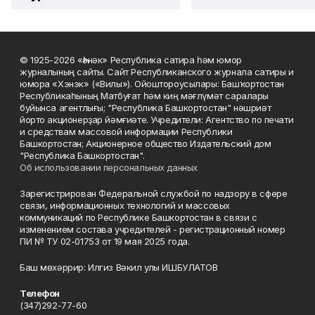
© 1925-2026 «Һәнәк» Республика сатира һәм юмор
журналының сайты. Сайт Республиканского журнала сатиры и
юмора «Хэнэк» («Вилы»). Ойоштороусылары: Башҡортостан
Республикаһының Матбуғат һәм киң мәғлүмәт саралары
буйынса агентлығы; "Республика Башкортостан" нәшриәт
йорто акционерҙар йәмғиәте. Учредители: Агентство по печати
и средствам массовой информации Республики
Башкортостан; Акционерное общество Издательский дом
"Республика Башкортостан".
Об использовании персональных данных
Зарегистрирован Федеральной службой по надзору в сфере
связи, информационных технологий и массовых
коммуникаций по Республике Башкортостан в связи с
изменением состава учредителей - регистрационный номер
ПИ № ТУ 02-01753 от 19 мая 2025 года.
Баш мөхәррир: Илгиз Вәкил улы ИШБУЛАТОВ
Телефон
(347)292-77-60