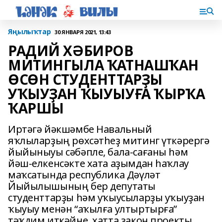
Яңылыҡтар
30 ЯНВАРЯ 2021, 13:43
РАДИЙ ХӘБИРОВ
МИТИНГЫЛА ҠАТНАШҠАН
ӨСӨН СТУДЕНТТАРҘЫ
УҠЫУҘАН ҠЫУЫУҒА ҠЫРҠА
ҠАРШЫ
Иртәгә йәкшәмбе Навальный
яҡлыларҙың рөхсәтһеҙ митинг үткәрергә
йыйыныуы сәбәпле, бала-сағаны һәм
йәш-елкенсәкте хата аҙымдан һаҡлау
маҡсатында республика Дәүләт
Йыйылышының бер депутаты
студенттарҙы һәм уҡыусыларҙы уҡыуҙан
ҡыуыу менән “аҡылға ултыртырға”
тәҡдим иткәйне, хатта закон проекты