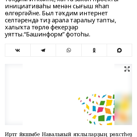
инициативаһы менән сығыш яһап
өлгөргәйне. Был тәҡдим интернет
селтәрендә тиҙ арала таралыу тапты,
халыҡта төрлө фекерҙәр
уятты.“Башинформ” фотоһы.
Иртәгә йәкшәмбе Навальный яҡлыларҙың рөхсәтһеҙ