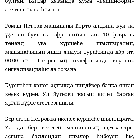
булған. Былар хаҡында хужа «Башинформ»
агентлығына һөйләгән.
Роман Петров машинаны йорто алдына ҡуя ла
үҙе эш буйынса сәфәргә сығып китә. 10 февраль
төнөндә уға күршеһе шылтыратып,
машинаһының янып ятыуы тураһында хәбәр итә.
00.00 сәғәттә Петровтың телефонында спутник
сигнализацияһы ла тоҡана.
Күршеһенә капот аҫтында ниндәйҙер банка янған
кеүек күренә. Ул йүгереп ҡасып китеп барған
ярғаҡ кәүҙәле егетте лә шәйләй.
Бер сәғәттән Петровҡа икенсе күршеһе шылтырата.
Ул да бер егеттең машинаның щеткалары
аҫтына баллондан нимәлер һибеүен һәм,