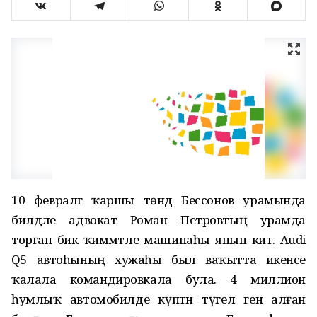
10 февралгә ҡаршы төндә Бессонов урамында
билдәле адвокат Роман Петровтың урамда
торған бик ҡиммәтле машинаһы янып китә. Audi
Q5 автоһының хужаһы был ваҡытта икенсе
ҡалала командировкала була. 4 миллион
һумлыҡ автомобилде күптән түгел генә алған