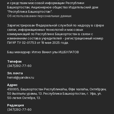
и средствам массовой информации Республики
Башкортостан; Акционерное общество Издательский дом
"Республика Башкортостан".
Об использовании персональных данных
Зарегистрирован Федеральной службой по надзору в сфере
связи, информационных технологий и массовых
коммуникаций по Республике Башкортостан в связи с
изменением состава учредителей - регистрационный номер
ПИ № ТУ 02-01753 от 19 мая 2025 года.
Баш мөхәррир: Илгиз Вәкил улы ИШБУЛАТОВ
Телефон
(347)292-77-60
Эл. почта
henvil@yandex.ru
Адрес
450005, Башҡортостан Республикаһы, Өфө ҡалаһы, Октябрҙең
50 йыллығы урамы, 13. Республика Башкортостан, г. Уфа, ул.
50-летия Октября, 13.
Редакция
(347)292-77-60