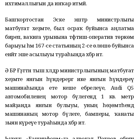
ихтималлығын да инҡар итмәй.
Башҡортостан Эске эштәр министрлығы
матбуғат хеҙмәте, был осраҡ буйынса аңлатма
биреп, ваҡиға урынына тәфтиш-оператив төркөм
барыуы һәм 167-се статьяның 2-се өлөшө буйынса
енәйәт эше асылыуы тураһында хәбәр итә.
Ә БР Ғәҙәттән тыш хәлдәр министрлығының матбуғат
хеҙмәте янғын һүндерергә ике янғын һүндереү
машинаһында ете кеше ебәрелеүе, Audi Q5
автомобиленең мотор бүлегендә 1 кв. метр
майҙанда янғын булыуы, уның һөҙөмтәһендә
машинаның мотор бүлеге, бамперы, ҡанаты
зыян күреүе тураһында хәбәр итә.
Һүрәттә: «Башинформ»ға адвокат Петров ебәргән