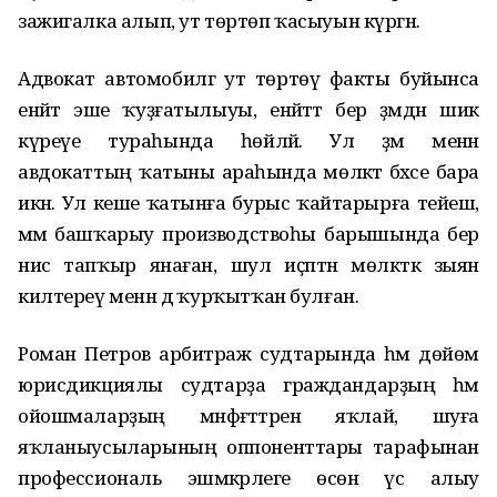
зажигалка алып, ут төртөп ҡасыуын күргән.
Адвокат автомобилгә ут төртөү факты буйынса
енәйәт эше ҡуҙғатылыуы, енәйәттә бер әҙәмдән шик
күреүе тураһында һөйләй. Ул әҙәм менән
авдокаттың ҡатыны араһында мөлкәт бәхәсе бара
икән. Ул кеше ҡатынға бурыс ҡайтарырға тейеш,
әммә башҡарыу производствоһы барышында бер
нисә тапҡыр янаған, шул иҫәптән мөлкәткә зыян
килтереү менән дә ҡурҡытҡан булған.
Роман Петров арбитраж судтарында һәм дөйөм
юрисдикциялы судтарҙа граждандарҙың һәм
ойошмаларҙың мәнфәғәттәрен яҡлай, шуға
яҡланыусыларының оппоненттары тарафынан
профессиональ эшмәкәрлеге өсөн үс алыу