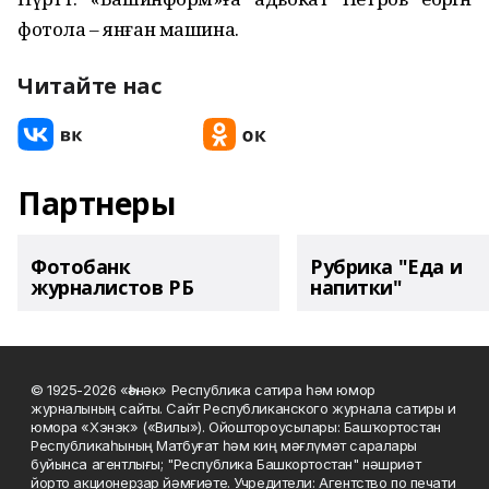
фотола – янған машина.
Читайте нас
Партнеры
Фотобанк
Рубрика "Еда и
журналистов РБ
напитки"
© 1925-2026 «Һәнәк» Республика сатира һәм юмор
журналының сайты. Сайт Республиканского журнала сатиры и
юмора «Хэнэк» («Вилы»). Ойоштороусылары: Башҡортостан
Республикаһының Матбуғат һәм киң мәғлүмәт саралары
буйынса агентлығы; "Республика Башкортостан" нәшриәт
йорто акционерҙар йәмғиәте. Учредители: Агентство по печати