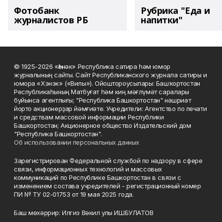
Фотобанк
Рубрика "Еда и
журналистов РБ
напитки"
© 1925-2026 «Һәнәк» Республика сатира һәм юмор
журналының сайты. Сайт Республиканского журнала сатиры и
юмора «Хэнэк» («Вилы»). Ойоштороусылары: Башҡортостан
Республикаһының Матбуғат һәм киң мәғлүмәт саралары
буйынса агентлығы; "Республика Башкортостан" нәшриәт
йорто акционерҙар йәмғиәте. Учредители: Агентство по печати
и средствам массовой информации Республики
Башкортостан; Акционерное общество Издательский дом
"Республика Башкортостан".
Об использовании персональных данных
Зарегистрирован Федеральной службой по надзору в сфере
связи, информационных технологий и массовых
коммуникаций по Республике Башкортостан в связи с
изменением состава учредителей - регистрационный номер
ПИ № ТУ 02-01753 от 19 мая 2025 года.
Баш мөхәррир: Илгиз Вәкил улы ИШБУЛАТОВ