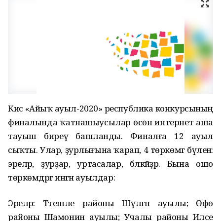
Кисә «Айыҡ ауыл-2020» республика конкурсының
финалында ҡатнашыусылар өсөн интернет аша
тауыш биреү башланды. Финалға 12 ауыл
сыҡты. Улар, ҙурлығына ҡарап, 4 төркөмгә бүленә:
эреләр, ҙурҙар, уртасалар, бәләкәйҙәр. Бына ошо
төркөмдәргә ингән ауылдар:
Эреләр: Тәтешле районы Шүлгән ауылы; Өфө
районы Шамонин ауылы; Учалы районы Илсе