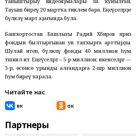
таныштырыу видеояҙмалары ла ҡуйылған.
Тауыш биреү 20 мартҡа тиклем бара. Еңеүселәрҙе
бүләкләү март аҙағында була.
Башҡортостан Башлығы Радий Хәбиров приз
фондын былтырғынан ун тапҡырға арттырҙы.
Шулай итеп, бүләкләү фонды 40 миллион һум
тәшкил итә. Еңеүселәргә – 5-әр миллион; икенселәргә —
3-әр, өсөнсө урынды алғандарға 2-шәр миллион
һум биреү ҡарала.
Читайте нас
Партнеры