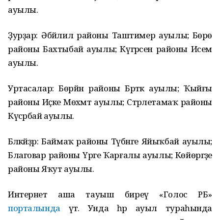
ауылы.
Ҙурҙар: Әбйәлил районы Таштимер ауылы; Бөрө
районы Бахтыбай ауылы; Күгәрсен районы Исем
ауылы.
Уртасалар: Бөрйән районы Брәтәк ауылы; Ҡыйғы
районы Иҫке Мөхәмәт ауылы; Стәрлетамаҡ районы
Күсәрбай ауылы.
Бәләкәйҙәр: Баймаҡ районы Түбәнге Яйыҡбай ауылы;
Благовар районы Үрге Ҡарғалы ауылы; Көйөргәҙе
районы Яҡут ауылы.
Интернет аша тауыш биреү «Голос РБ»
порталында
үтә. Унда һәр ауыл тураһында