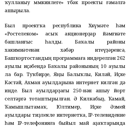
ҡулланыу мөмкинлеге» төбәк проекты ғәмәлгә
ашырыла.
Был проектҡа республика Хөкүмәте һәм
«Ростелеком» асыҡ акционерҙар йәмғиәте
башланғыс һалды. Баҡалы районы
хакимиәтенән хәбәр итеүҙәренсә,
Башҡортостандың программаға индерелгән 262
ауылы иҫәбендә Баҡалы районының 10 ауылы
ла бар. Туҡбирҙе, Яңы Балыҡлы, Киләй, Иҫке
Кәстәй, Ахман ауылдарына интернет килгән дә
инде. Был ауылдарҙағы 250-нән ашыу йорт
селтәргә тоташтырылған. Ә Килкабыҙ, Ҡамай,
Ҡамышлытамаҡ, Юлтимер, Иҫке Әзмей
ауылдары тиҙлекле интернетҡа, IP-телевидение
һәм IP-телефонияға быйыл май аҙаҡтарында