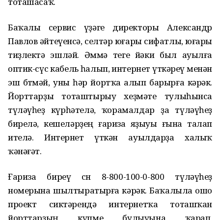
тоташасаҡ.
Баҡалы сервис үҙәге директоры Александр
Павлов әйтеүенсә, селтәр юғары сифатлы, юғары
тиҙлектә эшләй. Әммә теге йәки был ауылға
оптик-сүс кабель һалып, интернет үткәреү менән
эш бөтмәй, уны һәр йортҡа алып барырға кәрәк.
Йорттарҙы тоташтырыу хеҙмәте тулыһынса
түләүһеҙ күрһәтелә, ҡорамалдар ҙа түләүһеҙ
бирелә, кешеләрҙең ғариза яҙыуы ғына талап
ителә. Интернет үткән ауылдарҙа халыҡ
ҡәнәғәт.
Ғариза биреү өсөн 8-800-100-0-800 түләүһеҙ
номерына шылтыратырға кәрәк. Баҡалыла ошо
проект сиктәрендә интернетҡа тоташҡан
йорттарҙың күпме булыуына ҡарап,