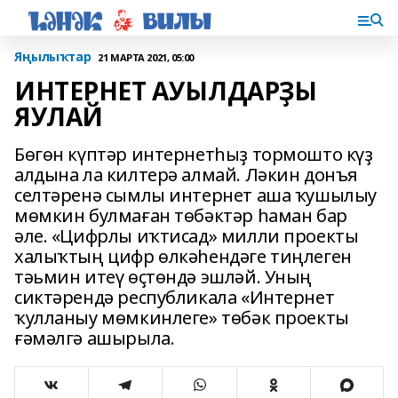
Яңылыҡтар
21 МАРТА 2021, 05:00
ИНТЕРНЕТ АУЫЛДАРҘЫ
ЯУЛАЙ
Бөгөн күптәр интернетһыҙ тормошто күҙ
алдына ла килтерә алмай. Ләкин донъя
селтәренә сымлы интернет аша ҡушылыу
мөмкин булмаған төбәктәр һаман бар
әле. «Цифрлы иҡтисад» милли проекты
халыҡтың цифр өлкәһендәге тиңлеген
тәьмин итеү өҫтөндә эшләй. Уның
сиктәрендә республикала «Интернет
ҡулланыу мөмкинлеге» төбәк проекты
ғәмәлгә ашырыла.