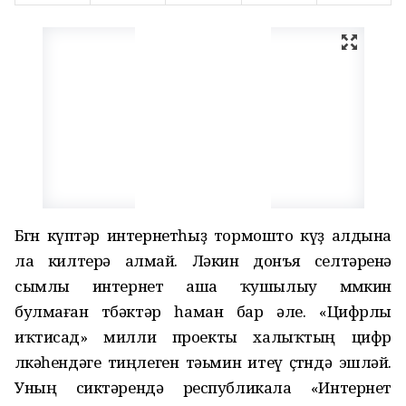
Бөгөн күптәр интернетһыҙ тормошто күҙ алдына
ла килтерә алмай. Ләкин донъя селтәренә
сымлы интернет аша ҡушылыу мөмкин
булмаған төбәктәр һаман бар әле. «Цифрлы
иҡтисад» милли проекты халыҡтың цифр
өлкәһендәге тиңлеген тәьмин итеү өҫтөндә эшләй.
Уның сиктәрендә республикала «Интернет