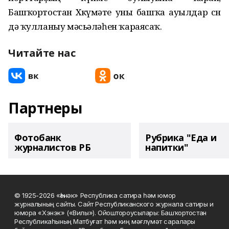
Башҡортостан Хөкүмәте уны башҡа ауылдар өсөн
дә ҡулланыу мәсьәләһен ҡараясаҡ.
Читайте нас
Партнеры
Фотобанк
Рубрика "Еда и
журналистов РБ
напитки"
© 1925-2026 «Һәнәк» Республика сатира һәм юмор
журналының сайты. Сайт Республиканского журнала сатиры и
юмора «Хэнэк» («Вилы»). Ойоштороусылары: Башҡортостан
Республикаһының Матбуғат һәм киң мәғлүмәт саралары