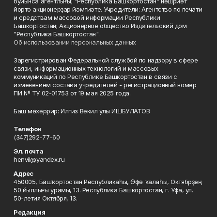
буйынса агентлығы; "Республика Башкортостан" нәшриәт
йорто акционерҙар йәмғиәте. Учредители: Агентство по печати
и средствам массовой информации Республики
Башкортостан; Акционерное общество Издательский дом
"Республика Башкортостан".
Об использовании персональных данных
Зарегистрирован Федеральной службой по надзору в сфере
связи, информационных технологий и массовых
коммуникаций по Республике Башкортостан в связи с
изменением состава учредителей - регистрационный номер
ПИ № ТУ 02-01753 от 19 мая 2025 года.
Баш мөхәррир: Илгиз Вәкил улы ИШБУЛАТОВ
Телефон
(347)292-77-60
Эл. почта
henvil@yandex.ru
Адрес
450005, Башҡортостан Республикаһы, Өфө ҡалаһы, Октябрҙең
50 йыллығы урамы, 13. Республика Башкортостан, г. Уфа, ул.
50-летия Октября, 13.
Редакция