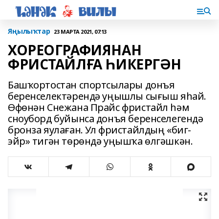
Яңылыҡтар
23 МАРТА 2021, 07:13
ХОРЕОГРАФИЯНАН
ФРИСТАЙЛҒА ҺИКЕРГӘН
Башҡортостан спортсылары донъя
беренселектәрендә уңышлы сығыш яһай.
Өфөнән Снежана Прайс фристайл һәм
сноуборд буйынса донъя беренселегендә
бронза яулаған. Ул фристайлдың «биг-
эйр» тигән төрөндә уңышҡа өлгәшкән.