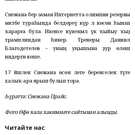
Снежана бер заман Интернетта олимпия резервы
мәктәбе тураһында белдереү күрә лә көсөн һынап
ҡарарға була. Икенсе күнекмәлә үк ҡыйыу ҡыҙ
трамплиндан һикерә. Тренеры Даниил
Благодетелев – уның уңышына ҙур өлөш
индергән кеше.
17 йәшлек Снежана өсөн әлеге беренселек тәүге
халыҡ-ара ярыш булып тора.
Һүрәттә: Снежана Прайс.
Фото Өфө ҡала хакимиәте сайтынан алынды.
Читайте нас