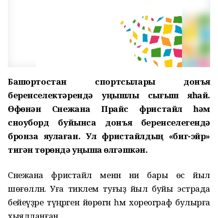
Башҡортостан спортсылары донъя
беренселектәрендә уңышлы сығыш яһай.
Өфөнән Снежана Прайс фристайл һәм
сноуборд буйынса донъя беренселегендә
бронза яулаған. Ул фристайлдың «биг-эйр»
тигән төрөндә уңышҡа өлгәшкән.
Снежана фристайл менән ни бары өс йыл
шөғөлләнә. Уға тиклем туғыҙ йыл буйы эстрада
бейеүҙәре түңәрәгенә йөрөгән һәм хореограф булырға
хыялланған.