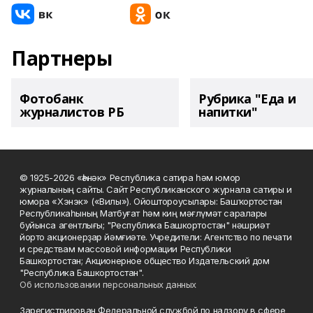
Партнеры
Фотобанк
Рубрика "Еда и
журналистов РБ
напитки"
© 1925-2026 «Һәнәк» Республика сатира һәм юмор
журналының сайты. Сайт Республиканского журнала сатиры и
юмора «Хэнэк» («Вилы»). Ойоштороусылары: Башҡортостан
Республикаһының Матбуғат һәм киң мәғлүмәт саралары
буйынса агентлығы; "Республика Башкортостан" нәшриәт
йорто акционерҙар йәмғиәте. Учредители: Агентство по печати
и средствам массовой информации Республики
Башкортостан; Акционерное общество Издательский дом
"Республика Башкортостан".
Об использовании персональных данных
Зарегистрирован Федеральной службой по надзору в сфере