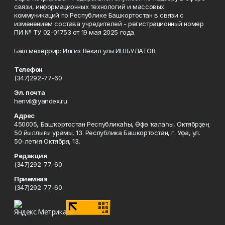
связи, информационных технологий и массовых
коммуникаций по Республике Башкортостан в связи с
изменением состава учредителей - регистрационный номер
ПИ № ТУ 02-01753 от 19 мая 2025 года.
Баш мөхәррир: Илгиз Вәкил улы ИШБУЛАТОВ
Телефон
(347)292-77-60
Эл. почта
henvil@yandex.ru
Адрес
450005, Башҡортостан Республикаһы, Өфө ҡалаһы, Октябрҙең
50 йыллығы урамы, 13. Республика Башкортостан, г. Уфа, ул.
50-летия Октября, 13.
Редакция
(347)292-77-60
Приемная
(347)292-77-60