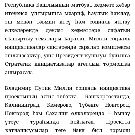
Республика Башлығының матбуғат хеҙмәте хәбәр
итеүенсә, ултырышта мәғариф, һаулыҡ һаҡлау,
эш менән тәьмин итеү һәм социаль яҡлау
өлкәләрендә дәүләт хеҙмәттәре сифатын
яҡшыртыу темалары ҡаралған. Милли социаль
инициативалар сиктәрендә саралар комплексы
эшләйәсәктәр, уны Президент ҡушыуы буйынса
Стратегик инициативалар агетлығы тормошҡа
ашырасаҡ.
Владимир Путин Милли социаль инициатива
проектының алты төбәктә – Башҡортостанда,
Калининград, Кемерово, Түбәнге Новгород,
Новгород һәм Сахалин өлкәләрендә – һынау
үтеүе тураһында һөйләгән. Проектта
ҡатнашыусылар теге йәки был тормош