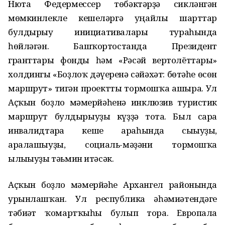
Нюта Федермессер төбәктәрҙә сикләнгән
мөмкинлекле кешеләргә уңайлы шарттар
булдырыу инициативалары тураһында
һөйләгән. Башҡортостанда Президент
гранттары фонды һәм «Рәсәй вертолёттары»
холдингы «Боҙлоҡ дәүеренә сәйәхәт: бөтәһе өсөн
маршрут» тигән проектты тормошҡа ашыра. Ул
Аҫҡын боҙло мәмерйәһенә инклюзив туристик
маршрут булдырыуҙы күҙҙә тота. Был сара
инвалидтарға кеше араһында сығыуҙы,
аралашыуҙы, социаль-мәҙәни тормошҡа
ылығыуҙы тәьмин итәсәк.
Аҫҡын боҙло мәмерйәһе Архангел районында
урынлашҡан. Ул республика әһәмиәтендәге
тәбиғәт ҡомартҡыһы булып тора. Европала