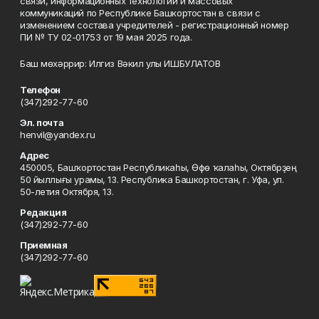
связи, информационных технологий и массовых
коммуникаций по Республике Башкортостан в связи с
изменением состава учредителей - регистрационный номер
ПИ № ТУ 02-01753 от 19 мая 2025 года.
Баш мөхәррир: Илгиз Вәкил улы ИШБУЛАТОВ
Телефон
(347)292-77-60
Эл. почта
henvil@yandex.ru
Адрес
450005, Башҡортостан Республикаһы, Өфө ҡалаһы, Октябрҙең
50 йыллығы урамы, 13. Республика Башкортостан, г. Уфа, ул.
50-летия Октября, 13.
Редакция
(347)292-77-60
Приемная
(347)292-77-60