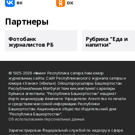
Партнеры
Фотобанк
Рубрика "Еда и
журналистов РБ
напитки"
© 1925-2026 «Һәнәк» Республика сатира һәм юмор
журналының сайты. Сайт Республиканского журнала сатиры и
юмора «Хэнэк» («Вилы»). Ойоштороусылары: Башҡортостан
Республикаһының Матбуғат һәм киң мәғлүмәт саралары
буйынса агентлығы; "Республика Башкортостан" нәшриәт
йорто акционерҙар йәмғиәте. Учредители: Агентство по печати
и средствам массовой информации Республики
Башкортостан; Акционерное общество Издательский дом
"Республика Башкортостан".
Об использовании персональных данных
Зарегистрирован Федеральной службой по надзору в сфере