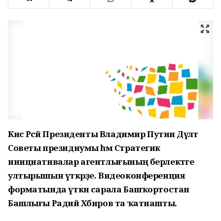
Кисә Рәсәй Президенты Владимир Путин Дәүләт
Советы президиумы һәм Стратегик
инициативалар агентлығының берлектәге
ултырышын үткәрҙе. Видеоконференция
форматында үткән сарала Башҡортостан
Башлығы Радий Хәбиров та ҡатнашты.