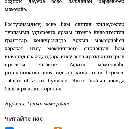
боҙлоҡ дәүере боҙо һаҡланған берҙән-бер
мәмерйә.
Ростуризмдың эске һәм ситтән килеүселәр
туризмын үҫтереүгә ярҙам итеүгә йүнәлтелгән
гранттар конкурсында Аҫҡын мәмерйәһен
хәрәкәт итеү мөмкинлеге сикләнгән һәм
инвалид граждандарға инеү өсөн яраҡлаштырыу
проекты еңгәйне. Аҫҡын мәмерйәһе
республикала инвалидтар килә алған беренсе
тәбиғәт объекты буласаҡ. Эште быйыл июндә
башларға план ҡоролған.
Һүрәттә: Аҫҡын мәмерйәһе.
Читайте нас