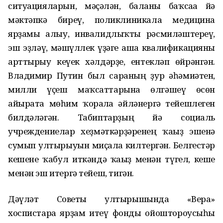
ситуацияларын, мәҫәлән, баланы баҡсаға йә
мәктәпкә биреү, поликлиникала медицина
ярҙамы алыу, инвалидлыҡты рәсмиләштереү,
эш эҙләү, мәшғүллек үҙәге аша квалификацияны
арттырыу кеүек хәлдәрҙе, ентекләп өйрәнгән.
Владимир Путин был сараның ҙур әһәмиәтен,
милли үҫеш маҡсаттарына өлгәшеү өсөн
айырата мөһим ҡоралға әйләнергә тейешлеген
билдәләгән. Табиптарҙың йә социаль
учреждениелар хеҙмәткәрҙәренең ҡағыҙ эшенә
сумып ултырыуын миҫалға килтергән. Белгестәр
кешене ҡабул иткәндә ҡағыҙ менән түгел, кеше
менән эш итергә тейеш, тигән.
Дәүләт Советы ултырышында «Вера»
хоспистарға ярҙам итеү фонды ойоштороусыһы