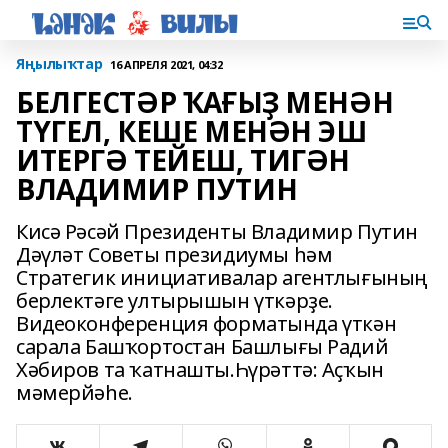
Яңылыҡтар
16 АПРЕЛЯ 2021, 04:32
БЕЛГЕСТӘР ҠАҒЫҘ МЕНӘН
ТҮГЕЛ, КЕШЕ МЕНӘН ЭШ
ИТЕРГӘ ТЕЙЕШ, ТИГӘН
ВЛАДИМИР ПУТИН
Кисә Рәсәй Президенты Владимир Путин
Дәүләт Советы президиумы һәм
Стратегик инициативалар агентлығының
берлектәге ултырышын үткәрҙе.
Видеоконференция форматында үткән
сарала Башҡортостан Башлығы Радий
Хәбиров та ҡатнашты.Һүрәттә: Аҫҡын
мәмерйәһе.