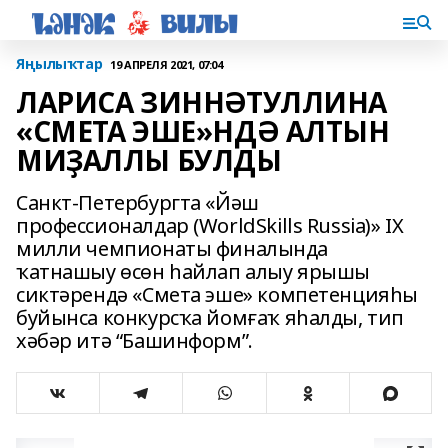
Яңылыҡтар
19 АПРЕЛЯ 2021, 07:04
ЛАРИСА ЗИННӘТУЛЛИНА
«СМЕТА ЭШЕ»НДӘ АЛТЫН
МИҘАЛЛЫ БУЛДЫ
Санкт-Петербургта «Йәш
профессионалдар (WorldSkills Russia)» IX
милли чемпионаты финалында
ҡатнашыу өсөн һайлап алыу ярышы
сиктәрендә «Смета эше» компетенцияһы
буйынса конкурсҡа йомғаҡ яһалды, тип
хәбәр итә “Башинформ”.