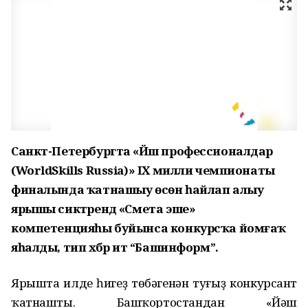
Санкт-Петербургта «Йәш профессионалдар
(WorldSkills Russia)» IX милли чемпионаты
финалында ҡатнашыу өсөн һайлап алыу
ярышы сиктәрендә «Смета эше»
компетенцияһы буйынса конкурсҡа йомғаҡ
яһалды, тип хәбәр итә “Башинформ”.
Ярышта илдең һигеҙ төбәгенән туғыҙ конкурсант
ҡатнашты. Башҡортостандан «Йәш