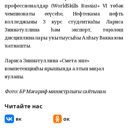
профессионалдар (WorldSkills Russia)» VI төбәк
чемпионаты еңеүсеһе, Нефтекама нефть
колледжының 3 курс студенткаһы Лариса
Зиннәтуллина һәм эксперт, төҙөлөш
дисциплиналары уҡытыусыһы Алһыу Вакказова
ҡатнашты.
Лариса Зиннәтуллина «Смета эше»
компетенцияһы ярышында алтын миҙал
яуланы.
Фото: БР Мәғариф министрлығы сайтынан.
Читайте нас