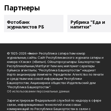
Партнеры
Фотобанк
Рубрика "Еда и
журналистов РБ
напитки"
© 1925-2026 «Һәнәк» Республика сатира һәм юмор
журналының сайты. Сайт Республиканского журнала сатиры и
юмора «Хэнэк» («Вилы»). Ойоштороусылары: Башҡортостан
Республикаһының Матбуғат һәм киң мәғлүмәт саралары
буйынса агентлығы; "Республика Башкортостан" нәшриәт
йорто акционерҙар йәмғиәте. Учредители: Агентство по печати
и средствам массовой информации Республики
Башкортостан; Акционерное общество Издательский дом
"Республика Башкортостан".
Об использовании персональных данных
Зарегистрирован Федеральной службой по надзору в сфере
связи, информационных технологий и массовых
коммуникаций по Республике Башкортостан в связи с