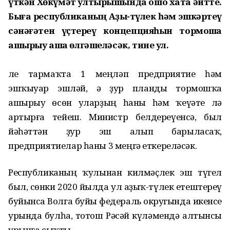
үткән Хөкүмәт ултырышында ошо хаҡта әйтте.
Быға республиканың Аҙыҡ-түлек һәм эшкәртеү
сәнәғәтен үҫтереү концепцияһын тормошҡа
ашырыу аша өлгәшеләсәк, тине ул.
Әле тармаҡта 1 меңләп предприятие һәм
эшҡыуар эшләй, ә ҙур планды тормошҡа
ашырыу өсөн уларҙың һаны һәм ҡеүәте лә
артырға тейеш. Министр белдереүенсә, был
йәһәттән ҙур эш алып барыласаҡ,
предприятиелар һаны 3 меңгә еткереләсәк.
Республиканың ҡулынан килмәҫлек эш түгел
был, сөнки 2020 йылда ул аҙыҡ-түлек етештереү
буйынса Волга буйы федераль округында икенсе
урында булһа, тотош Рәсәй күләмендә алтынсы
урынға сыҡты.