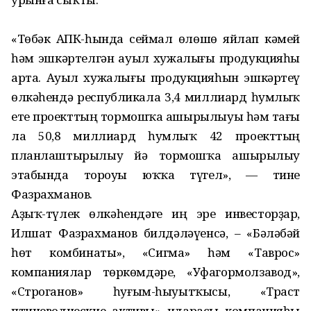
«Төбәк АПК-һында сеймал өлөшө яйлап кәмей
һәм эшкәртелгән ауыл хужалығы продукцияһы
арта. Ауыл хужалығы продукцияһын эшкәртеү
өлкәһендә республикала 3,4 миллиард һумлыҡ
ете проекттың тормошҡа ашырылыуы һәм тағы
ла 50,8 миллиард һумлыҡ 42 проекттың
планлаштырылыу йә тормошҡа ашырылыу
этабында тороуы юҡҡа түгел», — тине
Фазрахманов.
Аҙыҡ-түлек өлкәһендәге иң эре инвесторҙар,
Илшат Фазрахманов билдәләүенсә, – «Бәләбәй
һөт комбинаты», «Сигма» һәм «Таврос»
компаниялар төркөмдәре, «Уфагормолзавод»,
«Строганов» һуғым-һыуытҡысы, «Траст
птицеводческие активы» идарасы компанияһы