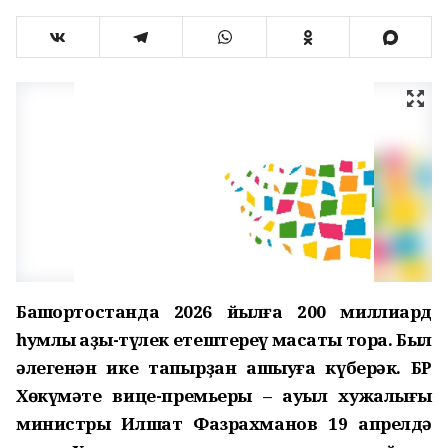
Башҡортостанда 2026 йылға 200 миллиард
һумлыҡ аҙыҡ-түлек етештереү маҡсаты тора. Был
әлегенән ике тапҡырҙан ашыуға күберәк. БР
Хөкүмәте вице-премьеры – ауыл хужалығы
министры Илшат Фазрахманов 19 апрелдә