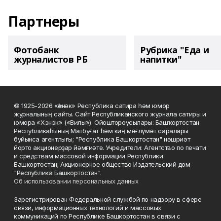
Партнеры
Фотобанк
Рубрика "Еда и
журналистов РБ
напитки"
© 1925-2026 «Һәнәк» Республика сатира һәм юмор
журналының сайты. Сайт Республиканского журнала сатиры и
юмора «Хэнэк» («Вилы»). Ойоштороусылары: Башҡортостан
Республикаһының Матбуғат һәм киң мәғлүмәт саралары
буйынса агентлығы; "Республика Башкортостан" нәшриәт
йорто акционерҙар йәмғиәте. Учредители: Агентство по печати
и средствам массовой информации Республики
Башкортостан; Акционерное общество Издательский дом
"Республика Башкортостан".
Об использовании персональных данных
Зарегистрирован Федеральной службой по надзору в сфере
связи, информационных технологий и массовых
коммуникаций по Республике Башкортостан в связи с