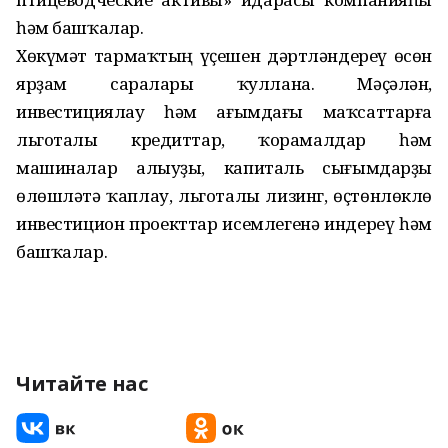
һәм башҡалар.
Хөкүмәт тармаҡтың үҫешен дәртләндереү өсөн
ярҙам саралары ҡуллана. Мәҫәлән,
инвестициялау һәм ағымдағы маҡсаттарға
льготалы кредиттар, ҡорамалдар һәм
машиналар алыуҙы, капиталь сығымдарҙы
өлөшләтә ҡаплау, льготалы лизинг, өҫтөнлөклө
инвестицион проекттар исемлегенә индереү һәм
башҡалар.
Читайте нас