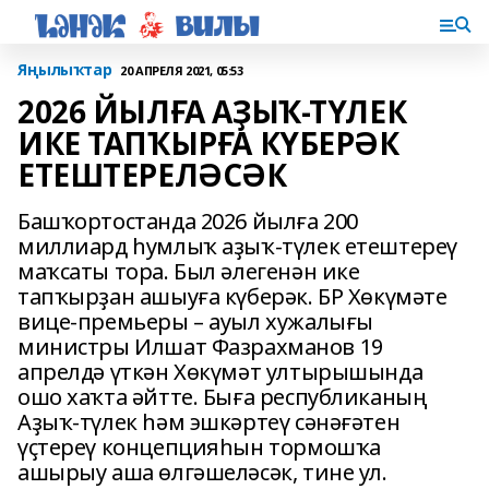
Яңылыҡтар
20 АПРЕЛЯ 2021, 05:53
2026 ЙЫЛҒА АҘЫҠ-ТҮЛЕК
ИКЕ ТАПҠЫРҒА КҮБЕРӘК
ЕТЕШТЕРЕЛӘСӘК
Башҡортостанда 2026 йылға 200
миллиард һумлыҡ аҙыҡ-түлек етештереү
маҡсаты тора. Был әлегенән ике
тапҡырҙан ашыуға күберәк. БР Хөкүмәте
вице-премьеры – ауыл хужалығы
министры Илшат Фазрахманов 19
апрелдә үткән Хөкүмәт ултырышында
ошо хаҡта әйтте. Быға республиканың
Аҙыҡ-түлек һәм эшкәртеү сәнәғәтен
үҫтереү концепцияһын тормошҡа
ашырыу аша өлгәшеләсәк, тине ул.