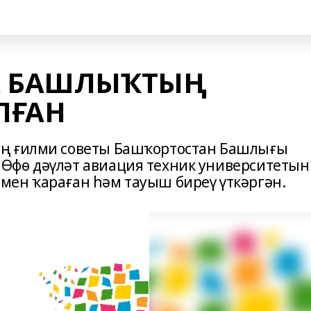
А БАШЛЫҠТЫҢ
ЛҒАН
ың ғилми советы Башҡортостан Башлығы
Өфө дәүләт авиация техник университетын
ен ҡараған һәм тауыш биреү үткәргән.