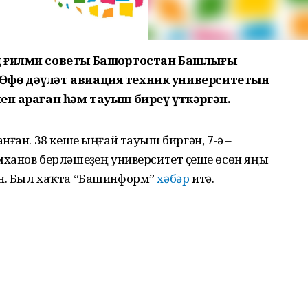
ң ғилми советы Башҡортостан Башлығы
Өфө дәүләт авиация техник университетын
н ҡараған һәм тауыш биреү үткәргән.
ған. 38 кеше ыңғай тауыш биргән, 7-әү –
анов берләшеүҙең университет үҫеше өсөн яңы
н. Был хаҡта “Башинформ”
хәбәр
итә.