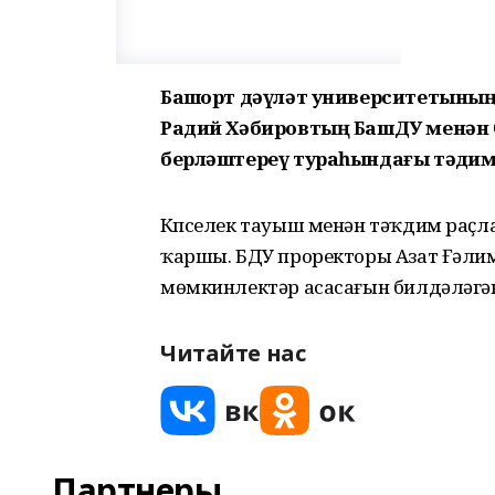
Башҡорт дәүләт университетыны
Радий Хәбировтың БашДУ менән 
берләштереү тураһындағы тәҡдиме
Күпселек тауыш менән тәҡдим раҫлан
ҡаршы. БДУ проректоры Азат Ғәлимх
мөмкинлектәр асасағын билдәләгә
Читайте нас
Партнеры