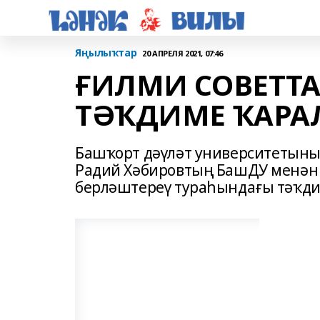
Яңылыҡтар
20 АПРЕЛЯ 2021, 07:46
ҒИЛМИ СОВЕТТ
ТӘҠДИМЕ ҠАРА
Башҡорт дәүләт университетын
Радий Хәбировтың БашДУ менән 
берләштереү тураһындағы тәҡдим