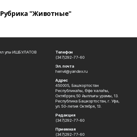
Рубрика "Животные"
кил улы ИШБУЛАТОВ
Телефон
(347)292-77-60
Эл. почта
henvil@yandex.ru
Адрес
450005, Башҡортостан
Республикаһы, Өфө ҡалаһы,
Октябрҙең 50 йыллығы урамы, 13.
Республика Башкортостан, г. Уфа,
ул. 50-летия Октября, 13.
Редакция
(347)292-77-60
Приемная
(347)292-77-60