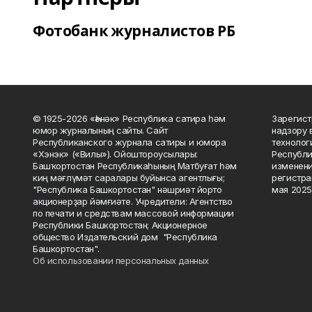
Фотобанк журналистов РБ
© 1925-2026 «Һәнәк» Республика сатира һәм
Зарегист
юмор журналының сайты. Сайт
надзору 
Республиканского журнала сатиры и юмора
технолог
«Хэнэк» («Вилы»). Ойоштороусылары:
Республи
Башҡортостан Республикаһының Матбуғат һәм
изменени
киң мәғлүмәт саралары буйынса агентлығы;
регистра
"Республика Башкортостан" нәшриәт йорто
мая 2025
акционерҙар йәмғиәте. Учредители: Агентство
по печати и средствам массовой информации
Республики Башкортостан; Акционерное
общество Издательский дом "Республика
Башкортостан".
Об использовании персональных данных