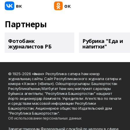
Партнеры
Фотобанк
Рубрика "Еда и
журналистов РБ
напитки"
© 1925-2026 «Һәнәк» Республика сатира һәм юмор
журналының сайты. Сайт Республиканского журнала сатиры и
юмора «Хэнэк» («Вилы»). Ойоштороусылары: Башҡортостан
Республикаһының Матбуғат һәм киң мәғлүмәт саралары
буйынса агентлығы; "Республика Башкортостан" нәшриәт
йорто акционерҙар йәмғиәте. Учредители: Агентство по печати
и средствам массовой информации Республики
Башкортостан; Акционерное общество Издательский дом
"Республика Башкортостан".
Об использовании персональных данных
Зарегистрирован Федеральной службой по надзору в сфере