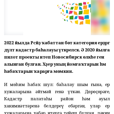
2022 йылда Рәсәйҙә ҡабаттан бөтә категория ерҙәргә
дәүләт кадастр баһалауы үткәреләсәк. Ә 2020 йылға
пилот проекты итеп Новосибирск өлкәһе генә
алынған булған. Хәҙер уның йомғаҡтарын һәм
һабаҡтарын ҡарарға мөмкин.
Иң мөһим һабаҡ шул: баһалау шым ғына, ер
хужаларына әйтмәй генә үткән. Дөрөҫөрәге,
Кадастр палатаһы район һәм ауыл
хакимиәттәренә белдереү ебәргән, улар ер
хужаларына хәбәр итергә тейеш булған, ләкин