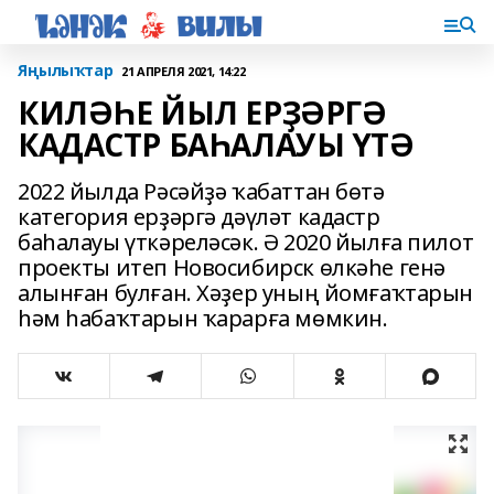
Яңылыҡтар
21 АПРЕЛЯ 2021, 14:22
КИЛӘҺЕ ЙЫЛ ЕРҘӘРГӘ
КАДАСТР БАҺАЛАУЫ ҮТӘ
2022 йылда Рәсәйҙә ҡабаттан бөтә
категория ерҙәргә дәүләт кадастр
баһалауы үткәреләсәк. Ә 2020 йылға пилот
проекты итеп Новосибирск өлкәһе генә
алынған булған. Хәҙер уның йомғаҡтарын
һәм һабаҡтарын ҡарарға мөмкин.