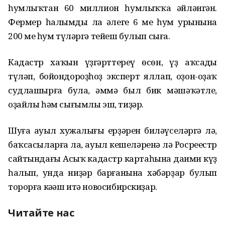
һумлыҡтан 60 миллион һумлыҡҡа әйләнгән.
Фермер һалымды ла әлеге 6 мең һум урынына
200 мең һум түләргә тейеш булып сыға.
Кадастр хаҡын үҙгәрттереү өсөн, үҙ аҡсаңды
түләп, бойондороҙһоҙ эксперт яллап, оҙон-оҙаҡ
судлашырға була, әммә был бик мәшәҡәтле,
оҙайлы һәм сығымлы эш, тиҙәр.
Шуға ауыл хужалығы ерҙәрен биләүселәргә лә,
баҡсасыларға ла, ауыл кешеләренә лә Росреестр
сайтындағы Асыҡ кадастр картаһына даими күҙ
һалып, унда ниҙәр барғанына хәбәрҙар булып
торорға кәңәш итә новосибирскиҙар.
Читайте нас