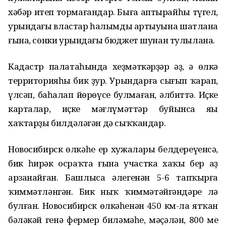
хәбәр итеп тормағандар. Быға аптырайһы түгел,
урындағы властар һалымдың артыуына шатлана
ғына, сөнки урындағы бюджет шунан тулылана.
Кадастр палатаһында хеҙмәткәрҙәр әҙ, ә өлкә
территорияһы бик ҙур. Урындарға сығып ҡарап,
үлсәп, баһалап йөрөүсе булмаған, әлбиттә. Иҫке
карталар, иҫке мәғлүмәттәр буйынса яңы
хаҡтарҙы билдәләгән дә сыҡҡандар.
Новосибирск өлкәһе ер хужалары белдереүенсә,
бик һирәк осраҡта ғына участка хаҡы бер аҙ
арзанайған. Башлыса әлегенән 5-6 тапҡырға
ҡиммәтләнгән. Бик ныҡ ҡиммәтәйгәндәре лә
булған. Новосибирск өлкәһенән 450 км-ла ятҡан
бәләкәй генә фермер биләмәһе, мәҫәлән, 800 мең