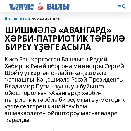
Яңылыҡтар
15 МАЯ 2021, 06:50
ШИШМӘЛӘ «АВАНГАРД»
ХӘРБИ-ПАТРИОТИК ТӘРБИӘ
БИРЕҮ ҮҘӘГЕ АСЫЛА
Кисә Башҡортостан Башлығы Радий
Хәбиров Рәсәй оборона министры Сергей
Шойгу үткәргән онлайн-кәңәшмәлә
ҡатнашты. Кәңәшмәлә Рәсәй Президенты
Владимир Путин ҡушыуы буйынса
ойошторолған «Авангард» хәрби-
патриотик тәрбиә биреү уҡытыу-методик
үҙәге селтәрен киңәйтеү һәм
эшмәкәрлеген ойоштороу мәсьәләләре
ҡаралды.