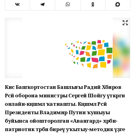
Кисә Башҡортостан Башлығы Радий Хәбиров
Рәсәй оборона министры Сергей Шойгу үткәргән
онлайн-кәңәшмәлә ҡатнашты. Кәңәшмәлә Рәсәй
Президенты Владимир Путин ҡушыуы
буйынса ойошторолған «Авангард» хәрби-
патриотик тәрбиә биреү уҡытыу-методик үҙәге