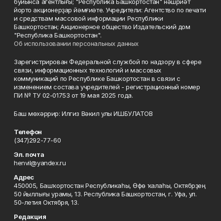
буйынса агентлығы; "Республика Башкортостан" нәшриәт
йорто акционерҙар йәмғиәте. Учредители: Агентство по печати
и средствам массовой информации Республики
Башкортостан; Акционерное общество Издательский дом
"Республика Башкортостан".
Об использовании персональных данных
Зарегистрирован Федеральной службой по надзору в сфере
связи, информационных технологий и массовых
коммуникаций по Республике Башкортостан в связи с
изменением состава учредителей - регистрационный номер
ПИ № ТУ 02-01753 от 19 мая 2025 года.
Баш мөхәррир: Илгиз Вәкил улы ИШБУЛАТОВ
Телефон
(347)292-77-60
Эл. почта
henvil@yandex.ru
Адрес
450005, Башҡортостан Республикаһы, Өфө ҡалаһы, Октябрҙең
50 йыллығы урамы, 13. Республика Башкортостан, г. Уфа, ул.
50-летия Октября, 13.
Редакция