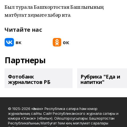
Был турала Башҡортостан Башлығының
матбуғат хеҙмәте хәбәр итә.
Читайте нас
Партнеры
Фотобанк
Рубрика "Еда и
журналистов РБ
напитки"
© 1925-2026 «Һәнәк» Республика сатира һәм юмор
журналының сайты. Сайт Республиканского журнала сатиры и
юмора «Хэнэк» («Вилы»). Ойоштороусылары: Башҡортостан
Республикаһының Матбуғат һәм киң мәғлүмәт саралары