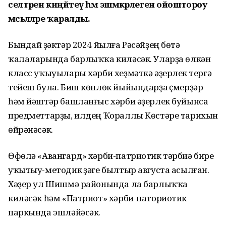
селтәрен киңәйтеү һәм эшмәкәрлеген ойоштороу
мәсьәләләре ҡаралды.
Бындай үҙәктәр 2024 йылға Рәсәйҙең бөтә
ҡалаларында барлыҡҡа киләсәк. Уларҙа өлкән
класс уҡыуылары хәрби хеҙмәткә әҙерлек үтергә
тейеш була. Биш көнлөк йыйындарҙа үҫмерҙәр
һәм йәштәр башланғыс хәрби әҙерлек буйынса
предметтарҙы, илдең Ҡораллы Көстәре тарихын
өйрәнәсәк.
Өфөлә «Авангард» хәрби-патриотик тәрбиә биреү
уҡытыу-методик үҙәге былтыр августа асылған.
Хәҙер ул Шишмә районында ла барлыҡҡа
киләсәк һәм «Патриот» хәрби-паториотик
паркында эшләйәсәк.