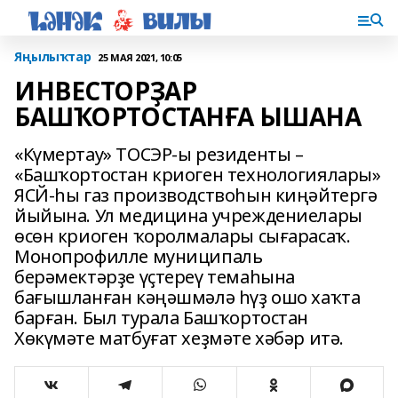
Яңылыҡтар
25 МАЯ 2021, 10:05
ИНВЕСТОРҘАР
БАШҠОРТОСТАНҒА ЫШАНА
«Күмертау» ТОСЭР-ы резиденты –
«Башҡортостан криоген технологиялары»
ЯСЙ-һы газ производствоһын киңәйтергә
йыйына. Ул медицина учреждениелары
өсөн криоген ҡоролмалары сығарасаҡ.
Монопрофилле муниципаль
берәмектәрҙе үҫтереү темаһына
бағышланған кәңәшмәлә һүҙ ошо хаҡта
барған. Был турала Башҡортостан
Хөкүмәте матбуғат хеҙмәте хәбәр итә.