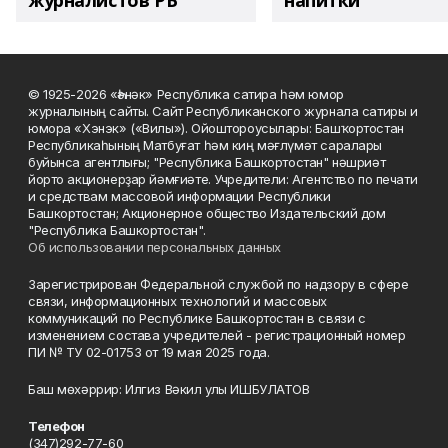
журналистов РБ
напитки"
© 1925-2026 «Һәнәк» Республика сатира һәм юмор
журналының сайты. Сайт Республиканского журнала сатиры и
юмора «Хэнэк» («Вилы»). Ойоштороусылары: Башҡортостан
Республикаһының Матбуғат һәм киң мәғлүмәт саралары
буйынса агентлығы; "Республика Башкортостан" нәшриәт
йорто акционерҙар йәмғиәте. Учредители: Агентство по печати
и средствам массовой информации Республики
Башкортостан; Акционерное общество Издательский дом
"Республика Башкортостан".
Об использовании персональных данных
Зарегистрирован Федеральной службой по надзору в сфере
связи, информационных технологий и массовых
коммуникаций по Республике Башкортостан в связи с
изменением состава учредителей - регистрационный номер
ПИ № ТУ 02-01753 от 19 мая 2025 года.
Баш мөхәррир: Илгиз Вәкил улы ИШБУЛАТОВ
Телефон
(347)292-77-60