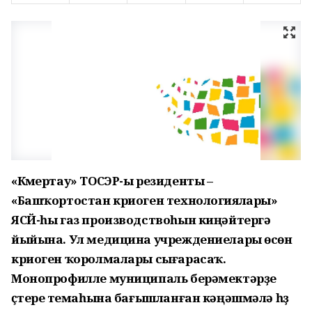
«Күмертау» ТОСЭР-ы резиденты –
«Башҡортостан криоген технологиялары»
ЯСЙ-һы газ производствоһын киңәйтергә
йыйына. Ул медицина учреждениелары өсөн
криоген ҡоролмалары сығарасаҡ.
Монопрофилле муниципаль берәмектәрҙе
үҫтереү темаһына бағышланған кәңәшмәлә һүҙ