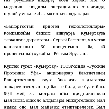
медицина газдары операциялар эшләгәндә,
шулай уҡ үпкәне яһалма елләткәндә кәрәк.
«Башҡортостан криоген технологиялары»
компанияһы быйыл ғинуарҙа Күмертауҙа
теркәлгән, директоры – Сергей Бессолов, ул устав
капиталының 60 процентына эйә, 40
процентының хужаһы – Рөстәм Яруллин.
Күптән түгел «Күмертау» ТОСЭР-ында «Русские
Протеины Уфа» акционерҙар йәмғиәтенең
Башҡортостанда тәүге биологик ҡалдыҡтарҙы
эшкәреү заводын төҙөйәсәге билдәле булғайны.
90,6 мең кв. метрлыҡ яңы предприятиела
малсылыҡ, ҡошсолоҡ ҡалдыҡтары эшкәртеләсәк, мал
аҙығы оно, мал майҙары етештереләсәк. Был