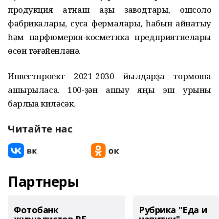
продукция ҡатнаш аҙыҡ заводтары, ҡошсолоҡ
фабрикалары, сусҡа фермалары, һабын ҡайнатыу
һәм парфюмерия-косметика предприятиелары
өсөн тәғәйенләнә.
Инвестпроект 2021-2030 йылдарҙа тормошҡа
ашырыласаҡ. 100-ҙән ашыу яңы эш урыны
барлыҡҡа киләсәк.
Читайте нас
Партнеры
Фотобанк
Рубрика "Еда и