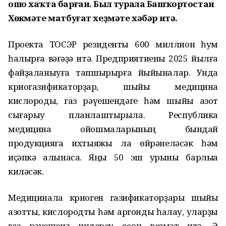
ошо хаҡта барған. Был турала Башҡортостан
Хөкүмәте матбуғат хеҙмәте хәбәр итә.
Проектҡа ТОСЭР резиденты 600 миллион һум
һалырға вәғәҙә итә. Предприятиены 2025 йылға
файҙаланыуға тапшырырға йыйыналар. Унда
криогазификаторҙар, шыйыҡ медицина
кислороды, газ рәүешендәге һәм шыйыҡ азот
сығарыу планлаштырыла. Республика
медицина ойошмаларының бындай
продукцияға ихтыяжы ла өйрәнеләсәк һәм
иҫәпкә алынасаҡ. Яңы 50 эш урыны барлыҡҡа
киләсәк.
Медицинала криоген газификаторҙары шыйыҡ
азотты, кислородты һәм аргонды һаҡлау, уларҙы
газ рәүешенә индереү өсөн хеҙмәт итә. Ә