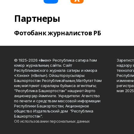
Партнеры
Фотобанк журналистов РБ
© 1925-2026 «Һәнәк» Республика сатира һәм
Зарегист
юмор журналының сайты. Сайт
надзору 
Республиканского журнала сатиры и юмора
технолог
«Хэнэк» («Вилы»). Ойоштороусылары:
Республи
Башҡортостан Республикаһының Матбуғат һәм
изменени
киң мәғлүмәт саралары буйынса агентлығы;
регистра
"Республика Башкортостан" нәшриәт йорто
мая 2025
акционерҙар йәмғиәте. Учредители: Агентство
по печати и средствам массовой информации
Республики Башкортостан; Акционерное
общество Издательский дом "Республика
Башкортостан".
Об использовании персональных данных