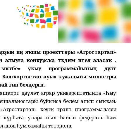
арҙың иң яҡшы проекттары «Агростартап»
алыуға конкурсҡа тәҡдим ителә аласаҡ .
мәктәбе» уҡыу программаһының дәүләт
 Башҡортостан ауыл хужалығы министры
ай тип белдергән.
ашҡорт дәүләт аграр университетында «Һыу
ециальностары буйынса белем алып сыҡҡан.
 «Агростартап» кеүек грант программалары
 күрһәтә, уларға йыл һайын федераль һәм
ллион һум самаһы тотонола.