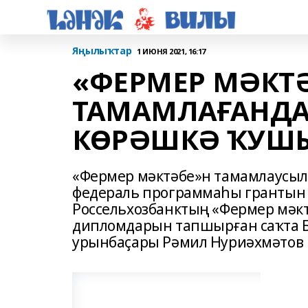
Яңылыҡтар
1 ИЮНЯ 2021, 16:17
«ФЕРМЕР МӘКТ
ТАМАМЛАҒАНДА
КӨРӘШКӘ ҠУШЫ
«Фермер мәктәбе»н тамамлаусыл
федераль программаһы грантын а
Россельхозбанктың «Фермер мәк
дипломдарын тапшырған саҡта 
урынбаҫары Рәмил Нуриәхмәтов 