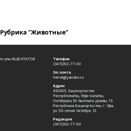
Рубрика "Животные"
кил улы ИШБУЛАТОВ
Телефон
(347)292-77-60
Эл. почта
henvil@yandex.ru
Адрес
450005, Башҡортостан
Республикаһы, Өфө ҡалаһы,
Октябрҙең 50 йыллығы урамы, 13.
Республика Башкортостан, г. Уфа,
ул. 50-летия Октября, 13.
Редакция
(347)292-77-60