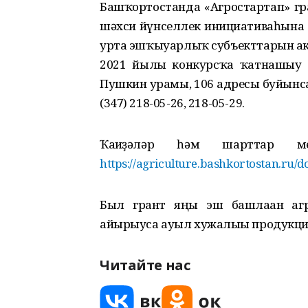
Башҡортостанда «Агростартап» г
шәхси йүнселлек инициативаһына
урта эшҡыуарлыҡ субъекттарын ак
2021 йылғы конкурсҡа ҡатнашыу ө
Пушкин урамы, 106 адресы буйынса
(347) 218-05-26, 218-05-29.
Ҡағиҙәләр һәм шарттар м
https://agriculture.bashkortostan.ru/
Был грант яңы эш башлаған агро
айырыуса ауыл хужалығы продукц
Читайте нас