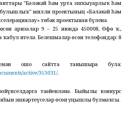
ранттары "Бәләкәй һәм урта эшҡыуарлыҡ һәм
 булышлыҡ" милли проектының «Бәләкәй һәм
селерациялау» төбәк проектынан бүленә.
сөн ғаризалар 9 – 25 июндә 450008, Өфө ҡ.,
 ҡабул ителә. Белешмәләр өсөн телефондар: 8
енән ошо сайтта танышырға була:
documents/active/353031/
.
йүнселдәргә тәғәйенләнә. Быйылғы конкурс
ияһын эшкәртеүселәр өсөн уңышлы булмаҡсы.