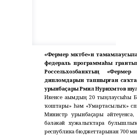
«Фермер мәктәбе»н тамамлаусыл
федераль программаһы грантын 
Россельхозбанктың «Фермер 
дипломдарын тапшырған саҡта
урынбаҫары Рәмил Нуриәхмәтов шул
Икенсе ағымдың 20 тыңлаусыһы Б
ҡоштары» һәм «Умартасылыҡ» сп
Министр урынбаҫары әйтеүенсә,
бәләкәй хужалыҡтарға булышлыҡ
республика бюджеттарынан 700 ми