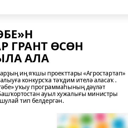
ӘБЕ»Н
Р ГРАНТ ӨСӨН
ЛА АЛА
арҙың иң яҡшы проекттары «Агростартап»
лыуға конкурсҡа тәҡдим ителә аласаҡ .
тәбе» уҡыу программаһының дәүләт
Башҡортостан ауыл хужалығы министры
шулай тип белдергән.