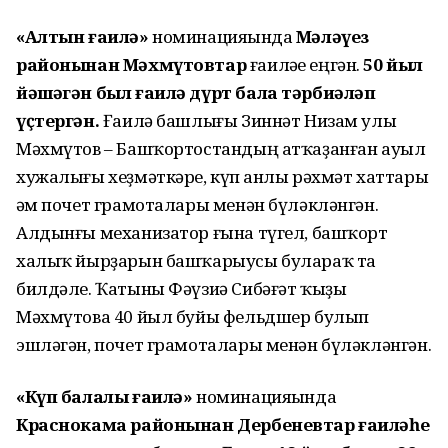
«Алтын ғаилә»
номинацияһында
Мәләүез
районынан Мәхмүтовтар
ғаиләһе еңгән.
50 йыл
йәшәгән был ғаилә дүрт бала тәрбиәләп
үҫтергән.
Ғаилә башлығы Зиннәт Низам улы
Мәхмүтов – Башҡортостандың атҡаҙанған ауыл
хужалығы хеҙмәткәре, күп һанлы рәхмәт хаттары
һәм почет грамоталары менән бүләкләнгән.
Алдынғы механизатор ғына түгел, башҡорт
халыҡ йырҙарын башҡарыусы булараҡ та
билдәле. Ҡатыны Фәүзиә Сибәғәт ҡыҙы
Мәхмүтова 40 йыл буйы фельдшер булып
эшләгән, почет грамоталары менән бүләкләнгән.
«Күп балалы ғаилә»
номинацияһында
Краснокама районынан
Дербеневтар ғаиләһе