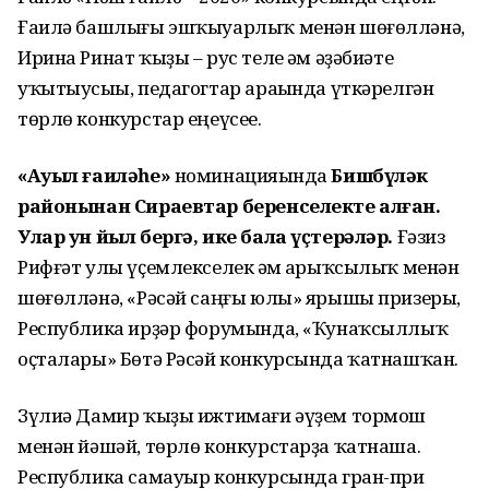
Ғаилә башлығы эшҡыуарлыҡ менән шөғөлләнә,
Ирина Ринат ҡыҙы – рус теле һәм әҙәбиәте
уҡытыусыһы, педагогтар араһында үткәрелгән
төрлө конкурстар еңеүсеһе.
«
Ауыл ғаиләһе
»
номинацияһында
Бишбүләк
районынан
Сирае
втар беренселекте алған.
Улар ун йыл бергә, ике бала үҫтерәләр.
Ғәзиз
Рифғәт улы үҫемлекселек һәм һарыҡсылыҡ менән
шөғөлләнә, «Рәсәй саңғы юлы» ярышы призеры,
Республика ирҙәр форумында, «Ҡунаҡсыллыҡ
оҫталары» Бөтә Рәсәй конкурсында ҡатнашҡан.
Зүлиә Дамир ҡыҙы ижтимағи әүҙем тормош
менән йәшәй, төрлө конкурстарҙа ҡатнаша.
Республика самауыр конкурсында гран-при