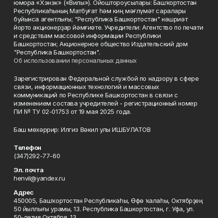
юмора «Хэнэк» («Вилы»). Ойоштороусылары: Башҡортостан
Республикаһының Матбуғат һәм киң мәғлүмәт саралары
буйынса агентлығы; "Республика Башкортостан" нәшриәт
йорто акционерҙар йәмғиәте. Учредители: Агентство по печати
и средствам массовой информации Республики
Башкортостан; Акционерное общество Издательский дом
"Республика Башкортостан".
Об использовании персональных данных
Зарегистрирован Федеральной службой по надзору в сфере
связи, информационных технологий и массовых
коммуникаций по Республике Башкортостан в связи с
изменением состава учредителей - регистрационный номер
ПИ № ТУ 02-01753 от 19 мая 2025 года.
Баш мөхәррир: Илгиз Вәкил улы ИШБУЛАТОВ
Телефон
(347)292-77-60
Эл. почта
henvil@yandex.ru
Адрес
450005, Башҡортостан Республикаһы, Өфө ҡалаһы, Октябрҙең
50 йыллығы урамы, 13. Республика Башкортостан, г. Уфа, ул.
50-летия Октября, 13.