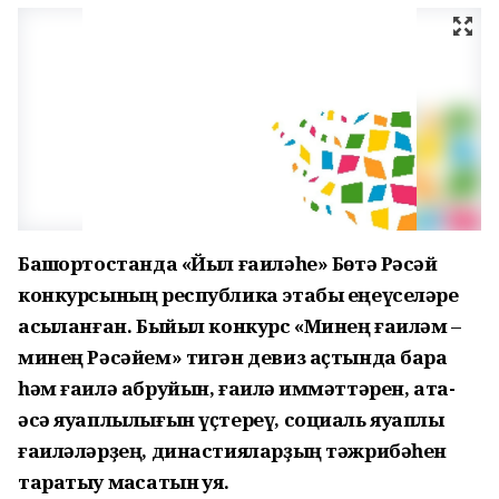
Башҡортостанда «Йыл ғаиләһе» Бөтә Рәсәй
конкурсының республика этабы еңеүселәре
асыҡланған. Быйыл конкурс «Минең ғаиләм –
минең Рәсәйем» тигән девиз аҫтында бара
һәм ғаилә абруйын, ғаилә ҡиммәттәрен, ата-
әсә яуаплылығын үҫтереү, социаль яуаплы
ғаиләләрҙең, династияларҙың тәжрибәһен
таратыу маҡсатын ҡуя.