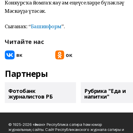
Конкурсҡа йомғаҡ яһау һәм еңеүселәрҙе бүләкләү
Мәскәүҙә үтәсәк.
Сығанаҡ: “
Башинформ
”.
Читайте нас
Партнеры
Фотобанк
Рубрика "Еда и
журналистов РБ
напитки"
© 1925-2026 «Һәнәк» Республика сатира һәм юмор
журналының сайты. Сайт Республиканского журнала сатиры и