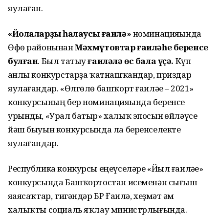
яулаған.
«Йолаларҙы һаҡлаусы ғаилә»
номинацияһында
Өфө районынан
Мәхмүтовтар ғаиләһе беренсе
булған
. Был татыу
ғаиләлә өс бала үҫә.
Күп
һанлы конкурстарҙа ҡатнашҡандар, приздар
яулағандар. «Өлгөлө башҡорт ғаиләһе – 2021»
конкурсының бер номинацияһында беренсе
урынды, «Урал батыр» халыҡ эпосын һөйләүсе
йәш быуын конкурсында ла беренселекте
яулағандар.
Республика конкурсы еңеүселәре «Йыл ғаиләһе»
конкурсында Башҡортостан исеменән сығыш
яһаясаҡтар, тигәндәр БР Ғаилә, хеҙмәт һәм
халыҡты социаль яҡлау министрлығында.