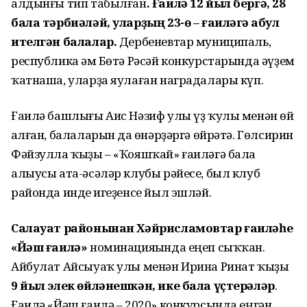
алдынғы тип табылған
. Ғаилә 12 йыл бергә, 28
бала тәрбиәләй, уларҙың 23-ө – ғаиләгә ҡабул
ителгән балалар.
Дербеневтар муниципаль,
республика һәм Бөтә Рәсәй конкурстарында әүҙем
ҡатнаша, уларҙа яулаған наградалары күп.
Ғаилә башлығы Аис Нәзиф улы үҙ ҡулы менән өй
һалған, балаларын да һөнәрҙәргә өйрәтә. Гөлсирин
Фәйзулла ҡыҙы – «Ҡояшҡай» ғаиләгә бала
алыусы ата-әсәләр клубы рәйесе, был клуб
районда инде һигеҙенсе йыл эшләй.
Салауат районынан Хәйрисламовтар ғаиләһе
«Йәш ғаилә»
номинацияһында еңеп сыҡҡан.
Айбулат Айсыуаҡ улы менән Ирина Ринат ҡыҙы
9 йыл элек өйләнешкән, ике бала үҫтерәләр
.
Ғаилә «Йәш ғаилә – 2020» конкурсында еңгән.