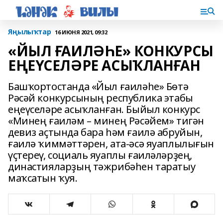
Яңылыҡтар
16 ИЮНЯ 2021, 09:32
«ЙЫЛ ҒАИЛӘҺЕ» КОНКУРСЫ
ЕҢЕҮСЕЛӘРЕ АСЫҠЛАНҒАН
Башҡортостанда «Йыл ғаиләһе» Бөтә
Рәсәй конкурсының республика этабы
еңеүселәре асыҡланған. Быйыл конкурс
«Минең ғаиләм – минең Рәсәйем» тигән
девиз аҫтында бара һәм ғаилә абруйын,
ғаилә ҡиммәттәрен, ата-әсә яуаплылығын
үҫтереү, социаль яуаплы ғаиләләрҙең,
династияларҙың тәжрибәһен таратыу
маҡсатын ҡуя.