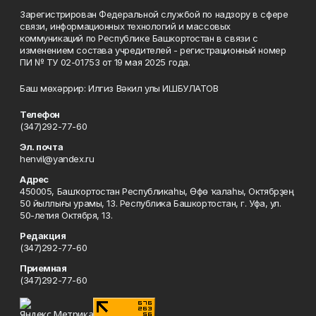
Зарегистрирован Федеральной службой по надзору в сфере
связи, информационных технологий и массовых
коммуникаций по Республике Башкортостан в связи с
изменением состава учредителей - регистрационный номер
ПИ № ТУ 02-01753 от 19 мая 2025 года.
Баш мөхәррир: Илгиз Вәкил улы ИШБУЛАТОВ
Телефон
(347)292-77-60
Эл. почта
henvil@yandex.ru
Адрес
450005, Башҡортостан Республикаһы, Өфө ҡалаһы, Октябрҙең
50 йыллығы урамы, 13. Республика Башкортостан, г. Уфа, ул.
50-летия Октября, 13.
Редакция
(347)292-77-60
Приемная
(347)292-77-60