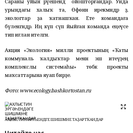
Сараны уйын рәүешендә ойошторғандар. Унда
урындағы халыҡ та, Өфөнән ирекмәндәр ҙә,
экологтар ҙа ҡатнашҡан. Ете командаға
бүленгәндәр. Иң күп сүп йыйған команда еңеүсе
тип иғлан ителгән.
Акция «Экология» милли проектының «Ҡаты
коммуналь ҡалдыҡтар менән эш итеүҙең
комплекслы системаһы» төбәк проекты
маҡсаттарына яуап бирҙе.
Фото:
www.ecology.bashkortostan.ru
АХЛЫСТИН ЭРГӘҺЕНДӘГЕ ШИШМӘНЕ ТАҘАРТҠАНДАР
Читайте нас