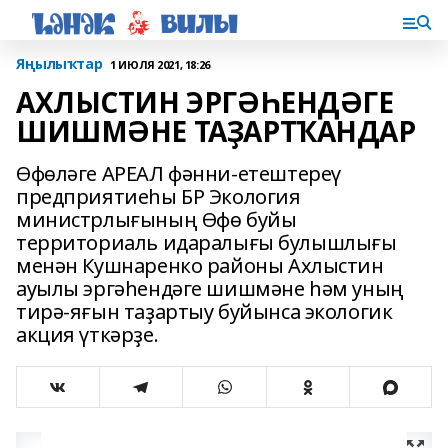
Яңылыҡтар
1 ИЮЛЯ 2021, 18:26
АХЛЫСТИН ЭРГӘҺЕНДӘГЕ
ШИШМӘНЕ ТАҘАРТҠАНДАР
Өфөләге АРЕАЛ фәнни-етештереү
предприятиеһы БР Экология
министрлығының Өфө буйы
территориаль идаралығы булышлығы
менән Кушнаренко районы Ахлыстин
ауылы эргәһендәге шишмәне һәм уның
тирә-яғын таҙартыу буйынса экологик
акция үткәрҙе.