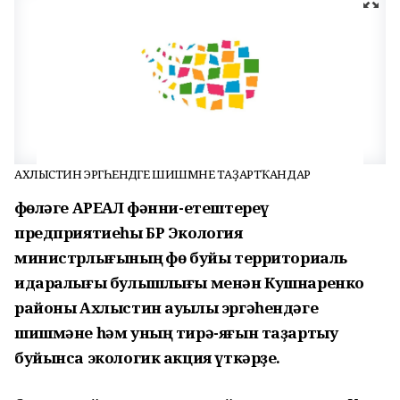
АХЛЫСТИН ЭРГӘҺЕНДӘГЕ ШИШМӘНЕ ТАҘАРТҠАНДАР
Өфөләге АРЕАЛ фәнни-етештереү
предприятиеһы БР Экология
министрлығының Өфө буйы территориаль
идаралығы булышлығы менән Кушнаренко
районы Ахлыстин ауылы эргәһендәге
шишмәне һәм уның тирә-яғын таҙартыу
буйынса экологик акция үткәрҙе.