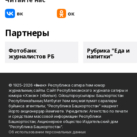
Партнеры
Фотобанк
Рубрика "Еда и
журналистов РБ
напитки"
© 1925-2026 «Һәнәк» Республика сатира һәм юмор
журналының сайты. Сайт Республиканского журнала сатиры и
юмора «Хэнэк» («Вилы»). Ойоштороусылары: Башҡортостан
Республикаһының Матбуғат һәм киң мәғлүмәт саралары
буйынса агентлығы; "Республика Башкортостан" нәшриәт
йорто акционерҙар йәмғиәте. Учредители: Агентство по печати
и средствам массовой информации Республики
Башкортостан; Акционерное общество Издательский дом
"Республика Башкортостан".
Об использовании персональных данных