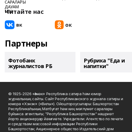
Читайте нас
Партнеры
Фотобанк
Рубрика "Еда и
журналистов РБ
напитки"
© 1925-2026 «Һәнәк» Республика сатира һәм юмор
журналының сайты. Сайт Республиканского журнала сатиры и
юмора «Хэнэк» («Вилы»). Ойоштороусылары: Башҡортостан
Республикаһының Матбуғат һәм киң мәғлүмәт саралары
буйынса агентлығы; "Республика Башкортостан" нәшриәт
йорто акционерҙар йәмғиәте. Учредители: Агентство по печати
и средствам массовой информации Республики
Башкортостан; Акционерное общество Издательский дом