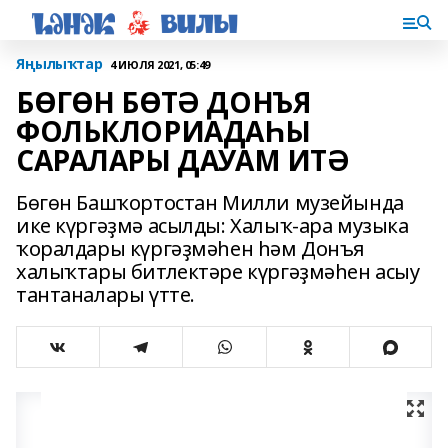
Яңылыҡтар
4 ИЮЛЯ 2021, 05:49
БӨГӨН БӨТӘ ДОНЪЯ
ФОЛЬКЛОРИАДАҺЫ
САРАЛАРЫ ДАУАМ ИТӘ
Бөгөн Башҡортостан Милли музейында
ике күргәҙмә асылды: Халыҡ-ара музыка
ҡоралдары күргәҙмәһен һәм Донъя
халыҡтары битлектәре күргәҙмәһен асыу
тантаналары үтте.