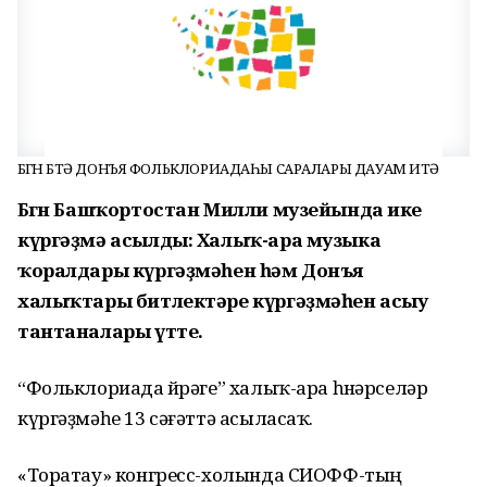
БӨГӨН БӨТӘ ДОНЪЯ ФОЛЬКЛОРИАДАҺЫ САРАЛАРЫ ДАУАМ ИТӘ
Бөгөн Башҡортостан Милли музейында ике
күргәҙмә асылды: Халыҡ-ара музыка
ҡоралдары күргәҙмәһен һәм Донъя
халыҡтары битлектәре күргәҙмәһен асыу
тантаналары үтте.
“Фольклориада йөрәге” халыҡ-ара һөнәрселәр
күргәҙмәһе 13 сәғәттә асыласаҡ.
«Торатау» конгресс-холында СИОФФ-тың