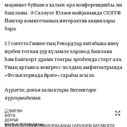
мәҙәниәт буйынса халыҡ-ара конференцияһы эш
башланы. Ә Салауат Юлаев майҙанында CIOFF®
Йәштәр комитетының интерактив акциялары
бара.
17 сәғәттә Гиннестың Рекордтар китабына инеү
иҫәбен тотҡан ҙур күләмле хоровод башлана
һәм Башҡорт драма театры эргәһендә старт ала.
Уның артынса конгресс-холдың амфитеатрында
«Фольклориада йөрәге» сараһы асыла.
Һүрәттә: донъя халыҡтары битлектәре
күргәҙмәһенән.
БӨГӨН БӨТӘ ДОНЪЯ ФОЛЬКЛОРИАДАҺЫ САРАЛАРЫ ДАУАМ ИТӘ