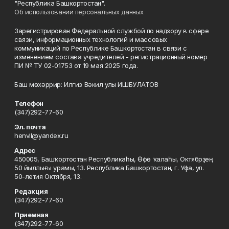
"Республика Башкортостан".
Об использовании персональных данных
Зарегистрирован Федеральной службой по надзору в сфере
связи, информационных технологий и массовых
коммуникаций по Республике Башкортостан в связи с
изменением состава учредителей - регистрационный номер
ПИ № ТУ 02-01753 от 19 мая 2025 года.
Баш мөхәррир: Илгиз Вәкил улы ИШБУЛАТОВ
Телефон
(347)292-77-60
Эл. почта
henvil@yandex.ru
Адрес
450005, Башҡортостан Республикаһы, Өфө ҡалаһы, Октябрҙең
50 йыллығы урамы, 13. Республика Башкортостан, г. Уфа, ул.
50-летия Октября, 13.
Редакция
(347)292-77-60
Приемная
(347)292-77-60