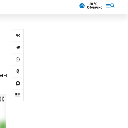
+20 °С
Облачно
ҙән