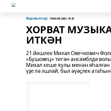
Яңылыҡтар
7 ИЮЛЯ 2021, 15:15
ХОРВАТ МУЗЫК
ИТКӘН
21 йәшлек Михал Овечкович Фоль
«Бушовец» тигән ансамблдә волы
Михал кеше ҡулы менән яһалған 
үҙе лә эшләй, был әүәҫлек атаһын