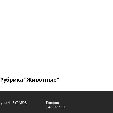
Рубрика "Животные"
ил улы ИШБУЛАТОВ
Телефон
(347)292-77-60