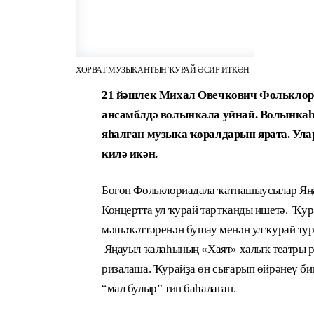
ХОРВАТ МУЗЫКАНТЫН ҠУРАЙ ӘСИР ИТКӘН
21 йәшлек Михал Овечкович Фольклори
ансамблдә волынкала уйнай. Волынкаһ
яһалған музыка ҡоралдарын ярата. Улар
килә икән.
Бөгөн Фольклориадала ҡатнашыусылар Яңа
Концертта ул ҡурай тартҡанды ишетә. Ҡу
мәшәҡәттәренән бушау менән ул ҡурай тур
Яңауыл ҡалаһының «Хаят» халыҡ театры р
ризалаша. Ҡурайҙа өн сығарып өйрәнеү би
“мал булыр” тип баһалаған.