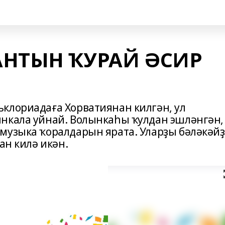
АНТЫН ҠУРАЙ ӘСИР
клориадаға Хорватиянан килгән, ул
нкала уйнай. Волынкаһы ҡулдан эшләнгән,
музыка ҡоралдарын ярата. Уларҙы бәләкәй
ан килә икән.