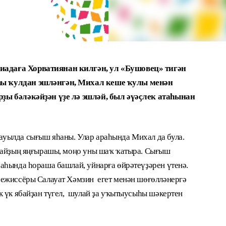
адаға Хорватиянан килгән, ул «Бушовец» тигән
ы ҡулдан эшләнгән, Михал кеше ҡулы менән
ҙы бәләкәйҙән үҙе лә эшләй, был әүәҫлек атаһынан
уылда сығыш яһаны. Улар араһында Михал да була.
райҙың яңғырашы, моңо уны шаҡ ҡатыра. Сығыш
аһында һораша башлай, уйнарға өйрәтеүҙәрен үтенә.
ежиссёры Салауат Хәмзин егет менән шөғөлләнергә
к үк ябайҙан түгел, шулай ҙа уҡытыусыһы шәкертен