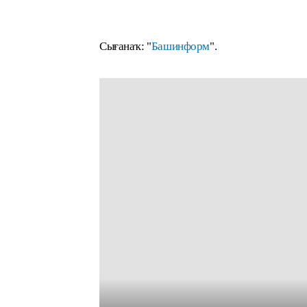
Сығанаҡ: "
Башинформ
".