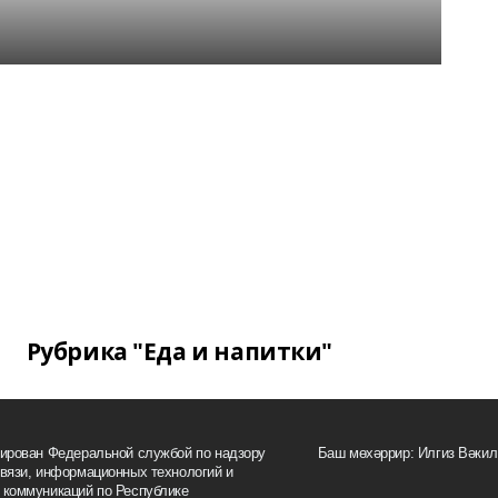
Рубрика "Еда и напитки"
рирован Федеральной службой по надзору
Баш мөхәррир: Илгиз Вәк
вязи, информационных технологий и
 коммуникаций по Республике