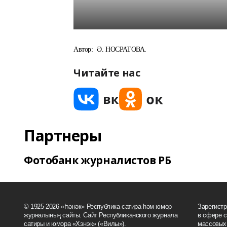
Автор:
Ә. НОСРАТОВА.
Читайте нас
Партнеры
Фотобанк журналистов РБ
© 1925-2026 «Һәнәк» Республика сатира һәм юмор
Зарегист
журналының сайты. Сайт Республиканского журнала
в сфере с
сатиры и юмора «Хэнэк» («Вилы»).
массовых