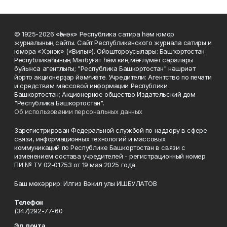
© 1925-2026 «Һәнәк» Республика сатира һәм юмор
журналының сайты. Сайт Республиканского журнала сатиры и
юмора «Хэнэк» («Вилы»). Ойоштороусылары: Башҡортостан
Республикаһының Матбуғат һәм киң мәғлүмәт саралары
буйынса агентлығы; "Республика Башкортостан" нәшриәт
йорто акционерҙар йәмғиәте. Учредители: Агентство по печати
и средствам массовой информации Республики
Башкортостан; Акционерное общество Издательский дом
"Республика Башкортостан".
Об использовании персональных данных
Зарегистрирован Федеральной службой по надзору в сфере
связи, информационных технологий и массовых
коммуникаций по Республике Башкортостан в связи с
изменением состава учредителей - регистрационный номер
ПИ № ТУ 02-01753 от 19 мая 2025 года.
Баш мөхәррир: Илгиз Вәкил улы ИШБУЛАТОВ
Телефон
(347)292-77-60
Эл. почта