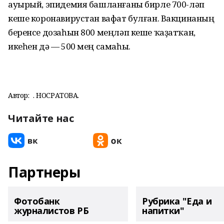
ауырый, эпидемия башланғаны бирле 700-ләп
кеше коронавирустан вафат булған. Вакцинаның
беренсе дозаһын 800 меңләп кеше ҡаҙатҡан,
икеһен дә — 500 мең самаһы.
Автор:
Ә. НОСРАТОВА.
Читайте нас
Партнеры
Фотобанк
Рубрика "Еда и
журналистов РБ
напитки"