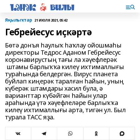
Яңылыҡтар
21 ИЮЛЯ 2021, 05:42
Гебрейесус иҫкәртә
Бөтә донъя һаулыҡ һаҡлау ойошмаһы
директоры Тедрос Аданом Гебрейесус
коронавирустың тағы ла хәүефлерәк
штамы барлыҡҡа килеү ихтималлығы
тураһында белдергән. Вирус планета
буйлап киңерәк таралған һайын, уның
күберәк штамдары хасил була, ә
варианттар күбәйгән һайын улар
араһында үтә хәүефлеләре барлыҡҡа
килеү ихтималлығы арта, тигән ул. Был
турала ТАСС яҙа.