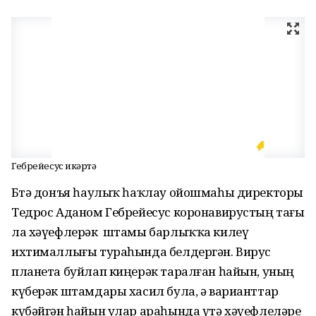
Гебрейесус иҫкәртә
Бөтә донъя һаулыҡ һаҡлау ойошмаһы директоры
Тедрос Аданом Гебрейесус коронавирустың тағы
ла хәүефлерәк штамы барлыҡҡа килеү
ихтималлығы тураһында белдергән. Вирус
планета буйлап киңерәк таралған һайын, уның
күберәк штамдары хасил була, ә варианттар
күбәйгән һайын улар араһында үтә хәүефлеләре