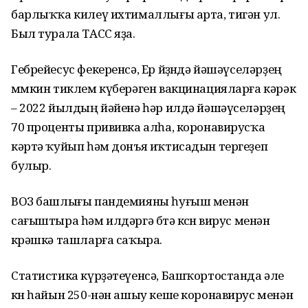
барлыҡҡа килеү ихтималлығы арта, тигән ул.
Был турала ТАСС яҙа.
Гебрейесус фекеренсә, Ер йөҙөндә йәшәүселәрҙең
мөмкин тиклем күберәген вакцинацияларға кәрәк
– 2022 йылдың йәйенә һәр илдә йәшәүселәрҙең
70 проценты прививка алһа, коронавирусҡа
кәртә ҡуйып һәм донъя иҡтисадын тергеҙеп
булыр.
ВОЗ башлығы пандемияны һуғыш менән
сағыштыра һәм илдәргә бөтә көсөн вирус менән
көрәшкә ташларға саҡыра.
Статистика күрҙәтеүенсә, Башҡортостанда әле
көн һайын 250-нән ашыу кеше коронавирус менән