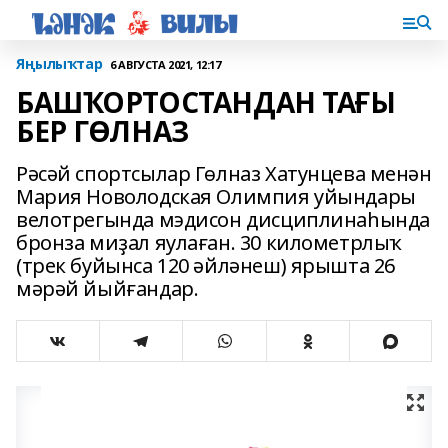
Яңылыҡтар
6 АВГУСТА 2021, 12:17
БАШҠОРТОСТАНДАН ТАҒЫ
БЕР ГӨЛНАЗ
Рәсәй спортсылар Гөлназ Хатунцева менән
Мария Новолодская Олимпия уйындары
велотрегында мэдисон дисциплинаһында
бронза миҙал яулаған. 30 километрлыҡ
(трек буйынса 120 әйләнеш) ярышта 26
мәрәй йыйғандар.