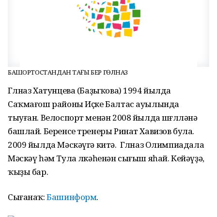
БАШҠОРТОСТАНДАН ТАҒЫ БЕР ГӨЛНАЗ
Гөлназ Хатунцева (Баҙыҡова) 1994 йылда
Саҡмағош районы Иҫке Балтас ауылында
тыуған. Велоспорт менән 2008 йылда шөғөлләнә
башлай. Беренсе тренеры Ринат Хавизов була.
2009 йылда Мәскәүгә китә. Гөлназ Олимпиадала
Мәскәү һәм Тула өлкәһенән сығыш яһай. Кейәүҙә,
ҡыҙы бар.
Сығанаҡ:
Башинформ
.