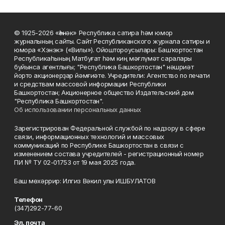
© 1925-2026 «Һәнәк» Республика сатира һәм юмор
журналының сайты. Сайт Республиканского журнала сатиры и
юмора «Хэнэк» («Вилы»). Ойоштороусылары: Башҡортостан
Республикаһының Матбуғат һәм киң мәғлүмәт саралары
буйынса агентлығы; "Республика Башкортостан" нәшриәт
йорто акционерҙар йәмғиәте. Учредители: Агентство по печати
и средствам массовой информации Республики
Башкортостан; Акционерное общество Издательский дом
"Республика Башкортостан".
Об использовании персональных данных
Зарегистрирован Федеральной службой по надзору в сфере
связи, информационных технологий и массовых
коммуникаций по Республике Башкортостан в связи с
изменением состава учредителей - регистрационный номер
ПИ № ТУ 02-01753 от 19 мая 2025 года.
Баш мөхәррир: Илгиз Вәкил улы ИШБУЛАТОВ
Телефон
(347)292-77-60
Эл. почта