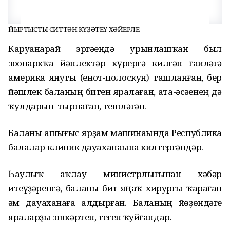
ЙЫРТҠЫСТЫ СИТТӘН КҮҘӘТЕҮ ХӘЙЕРЛЕ
Каруанһарай эргәһендә урынлашҡан был
зоопаркҡа йәнлектәр күрергә килгән ғаиләгә
америка януты (енот-полоскун) ташланған, бер
йәшлек баланың битен яралаған, ата-әсәһенең дә
ҡулдарын тырнаған, тешләгән.
Баланы ашығыс ярҙам машинаһында Республика
балалар клиник дауаханаһына килтергәндәр.
Һаулыҡ һаҡлау министрлығынан хәбәр
итеүҙәренсә, баланы бит-яңаҡ хирургы ҡараған
һәм дауаханаға һалдырған. Баланың йөҙөндәге
яраларҙы эшкәртеп, тегеп ҡуйғандар.