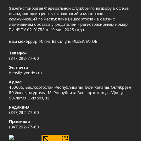
Зарегистрирован Федеральной службой по надзору в сфере
связи, информационных технологий и массовых
коммуникаций по Республике Башкортостан в связи с
изменением состава учредителей - регистрационный номер
ПИ № ТУ 02-01753 от 19 мая 2025 года.
Баш мөхәррир: Илгиз Вәкил улы ИШБУЛАТОВ
Телефон
(347)292-77-60
Эл. почта
henvil@yandex.ru
Адрес
450005, Башҡортостан Республикаһы, Өфө ҡалаһы, Октябрҙең
50 йыллығы урамы, 13. Республика Башкортостан, г. Уфа, ул.
50-летия Октября, 13.
Редакция
(347)292-77-60
Приемная
(347)292-77-60