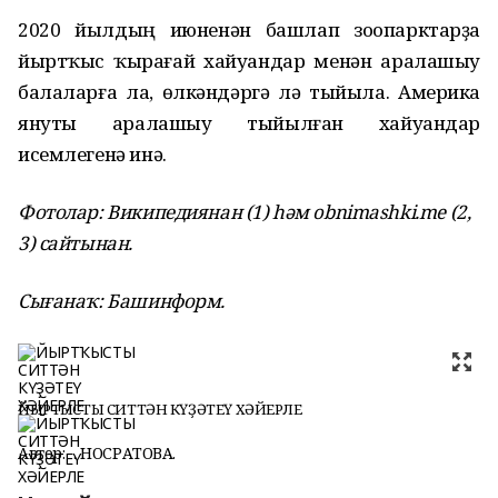
2020 йылдың июненән башлап зоопарктарҙа
йыртҡыс ҡырағай хайуандар менән аралашыу
балаларға ла, өлкәндәргә лә тыйыла. Америка
януты аралашыу тыйылған хайуандар
исемлегенә инә.
Фотолар: Википедиянан (1) һәм obnimashki.me (2,
3) сайтынан.
Сығанаҡ: Башинформ.
ЙЫРТҠЫСТЫ СИТТӘН КҮҘӘТЕҮ ХӘЙЕРЛЕ
Автор:
Ә. НОСРАТОВА.