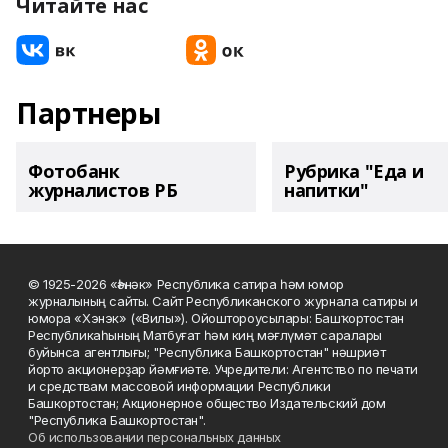
Читайте нас
Партнеры
Фотобанк
Рубрика "Еда и
журналистов РБ
напитки"
© 1925-2026 «Һәнәк» Республика сатира һәм юмор
журналының сайты. Сайт Республиканского журнала сатиры и
юмора «Хэнэк» («Вилы»). Ойоштороусылары: Башҡортостан
Республикаһының Матбуғат һәм киң мәғлүмәт саралары
буйынса агентлығы; "Республика Башкортостан" нәшриәт
йорто акционерҙар йәмғиәте. Учредители: Агентство по печати
и средствам массовой информации Республики
Башкортостан; Акционерное общество Издательский дом
"Республика Башкортостан".
Об использовании персональных данных