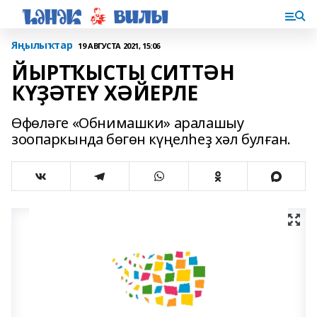
Яңылыҡтар
19 АВГУСТА 2021, 15:06
ЙЫРТҠЫСТЫ СИТТӘН
КҮҘӘТЕҮ ХӘЙЕРЛЕ
Өфөләге «Обнимашки» аралашыу
зоопаркында бөгөн күңелһеҙ хәл булған.