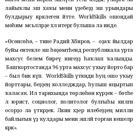
лайыҡлы эш хаҡы менән үҙебеҙҙә эш урындары
булдырыу кәрәклеген әйтте. WorldSkills ошондай
мөһим мәсьәләләрҙе хәл итергә булыша ла инде.
«Өсөнсөһө, – тине Радий Хәбиров, – оҙаҡ йылдар
буйы ентекле эш һөҙөмтәһендә республикала урта
махсус белем биреү нигеҙҙә һаҡлап ҡалынды.
Башҡортостанда 96 урта махсус уҡыу йорто бар
– был бик күп. WorldSkills үткәндән һуң ошо уҡыу
йорттары, беҙҙең колледждар, һулыш яңыртып
ҡаласаҡ. Ил тарихында төрлөһөн күрҙек – бөтәһе
лә юрист, социолог, политолог булғыһы килгән
осорҙо ла үткәрҙек. Ләкин хәҙер илебеҙҙең милли
байлығын үҙ ҡулдары менән эшләй торған кешеләр
кәрәк».