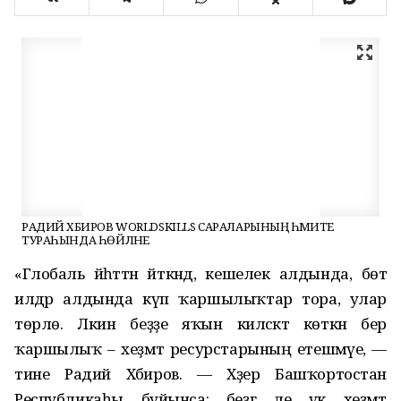
РАДИЙ ХӘБИРОВ WORLDSKILLS САРАЛАРЫНЫҢ ӘҺӘМИӘТЕ
ТУРАҺЫНДА ҺӨЙЛӘНЕ
«Глобаль йәһәттән әйткәндә, кешелек алдында, бөтә
илдәр алдында күп ҡаршылыҡтар тора, улар
төрлө. Ләкин беҙҙе яҡын киләсәктә көткән бер
ҡаршылыҡ – хеҙмәт ресурстарының етешмәүе, —
тине Радий Хәбиров. — Хәҙер Башҡортостан
Республикаһы буйынса: беҙгә әле үк хеҙмәт