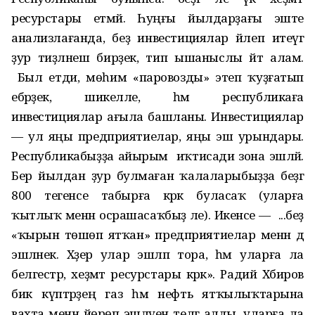
ресурстары етмәй. Һуңғы йылдарҙағы эште
анализлағанда, беҙ инвестициялар йәлеп итеүгә
ҙур тиҙләнеш бирҙек, тип ышаныслы әйтә алам.
Был етди, мөһим «паровозды» этеп ҡуҙғатып
ебәрҙек, шикелле, һәм республикаға
инвестициялар ағыла башланы. Инвестициялар
— ул яңы предприятиелар, яңы эш урындары.
Республикабыҙҙа айырым иҡтисади зона эшләй.
Бер йылдан ҙур булмаған ҡалаларыбыҙҙа беҙгә
800 тегенсе табырға кәрәк буласаҡ (уларға
ҡытлыҡ менән осрашасаҡбыҙ әле). Икенсе — ...беҙ
«ҡырын төшөп ятҡан» предприятиелар менән дә
эшләнек. Хәҙер улар эшләп тора, һәм уларға ла
белгестәр, хеҙмәт ресурстары кәрәк». Радий Хәбиров
бик күптәрҙең газ һәм нефть ятҡылыҡтарына
вахта менән йөрөп эшләүен телгә алды, уларға ла