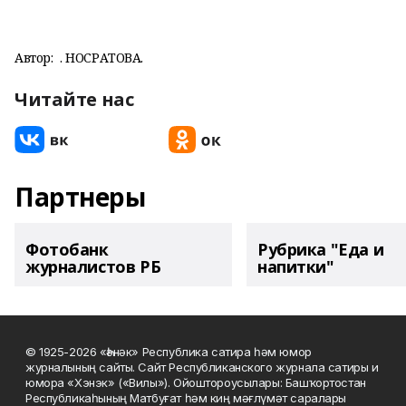
Автор:
Ә. НОСРАТОВА.
Читайте нас
Партнеры
Фотобанк
Рубрика "Еда и
журналистов РБ
напитки"
© 1925-2026 «Һәнәк» Республика сатира һәм юмор
журналының сайты. Сайт Республиканского журнала сатиры и
юмора «Хэнэк» («Вилы»). Ойоштороусылары: Башҡортостан
Республикаһының Матбуғат һәм киң мәғлүмәт саралары