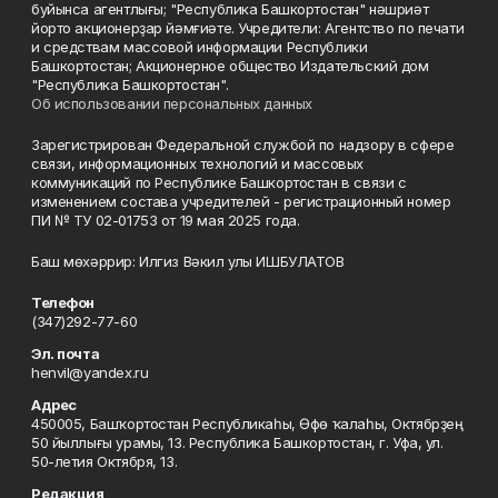
буйынса агентлығы; "Республика Башкортостан" нәшриәт
йорто акционерҙар йәмғиәте. Учредители: Агентство по печати
и средствам массовой информации Республики
Башкортостан; Акционерное общество Издательский дом
"Республика Башкортостан".
Об использовании персональных данных
Зарегистрирован Федеральной службой по надзору в сфере
связи, информационных технологий и массовых
коммуникаций по Республике Башкортостан в связи с
изменением состава учредителей - регистрационный номер
ПИ № ТУ 02-01753 от 19 мая 2025 года.
Баш мөхәррир: Илгиз Вәкил улы ИШБУЛАТОВ
Телефон
(347)292-77-60
Эл. почта
henvil@yandex.ru
Адрес
450005, Башҡортостан Республикаһы, Өфө ҡалаһы, Октябрҙең
50 йыллығы урамы, 13. Республика Башкортостан, г. Уфа, ул.
50-летия Октября, 13.
Редакция