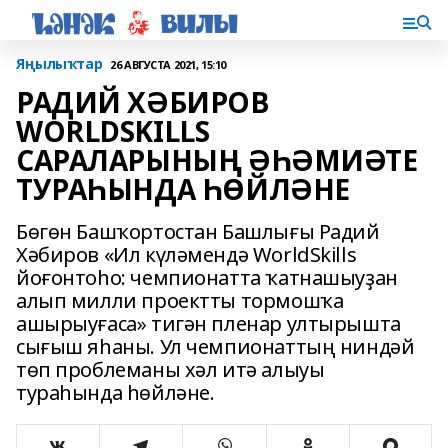
Яңылыҡтар
26 АВГУСТА 2021, 15:10
РАДИЙ ХӘБИРОВ
WORLDSKILLS
САРАЛАРЫНЫҢ ӘҺӘМИӘТЕ
ТУРАҺЫНДА ҺӨЙЛӘНЕ
Бөгөн Башҡортостан Башлығы Радий
Хәбиров «Ил күләмендә WorldSkills
йоғонтоһо: чемпионатта ҡатнашыуҙан
алып милли проектты тормошҡа
ашырыуғаса» тигән пленар ултырышта
сығыш яһаны. Ул чемпионаттың ниндәй
төп проблеманы хәл итә алыуы
тураһында һөйләне.