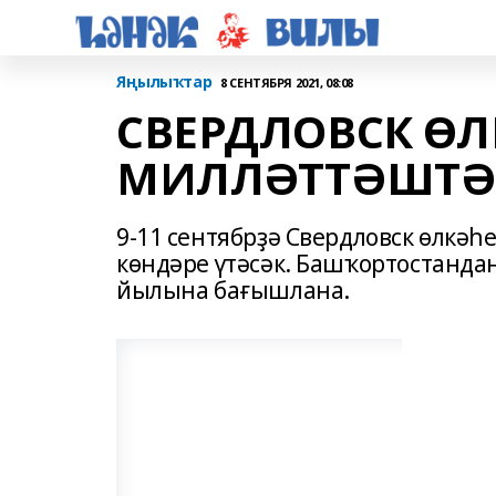
Яңылыҡтар
8 СЕНТЯБРЯ 2021, 08:08
СВЕРДЛОВСК Ө
МИЛЛӘТТӘШТӘ
9-11 сентябрҙә Свердловск өлкә
көндәре үтәсәк. Башҡортостанда
йылына бағышлана.