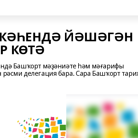
ЛКӘҺЕНДӘ ЙӘШӘГӘН
Р КӨТӘ
һендә Башҡорт мәҙәниәте һәм мәғарифы
н рәсми делегация бара. Сара Башҡорт тар