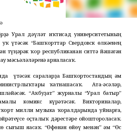
ТӘ
брҙә Урал дәүләт иҡтисад университетының
уҡ үтәсәк “Башҡорттар Свердовск өлкәһенең
ән түңәрәк ҡор республиканан ситтә йәшәгән
ау мәсьәләләренә арналасаҡ.
нда үтәсәк сараларҙа Башҡортостандың һәм
министрлыҡтары ҡатнашасаҡ. Ата-әсәләр,
ләйәсәк. “Аҡбуҙат” журналы “Урал батыр”
алы комикс күрһәтәсәк. Викториналар,
ашҡорт милли музыка ҡоралдарында уйнарға,
өйрәтеүсе оҫталыҡ дәрестәре ойоштороласаҡ.
 сығыш яһасаҡ. “Өфөнән һөйөү менән” һәм “Өс