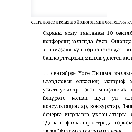
СВЕРДЛОВСК ӨЛКӘҺЕНДӘ ЙӘШӘГӘН МИЛЛӘТТӘШТӘР КӨ
Сараны асыу тантанаһы 10 сентя
конференц-залында була. Ошонда 
этномәҙәни күп төрлөлөгөндә” тиг
башҡорттарҙың милли үҙлеген һаҡл
11 сентябрҙә Үрге Пышма ҡалаһы
Свердловск өлкәһенең Мәғариф 
уҡытыусылар өсөн майҙансыҡ эш
йәнһүрәте менән шул уҡ атам
консультациялар, конкурстар, б
бейергә, йырларға, уҡтан атырға 
“Далан” фольклор-эстрада төркөмө
таған” фильмдары күрһәтеләсәк.