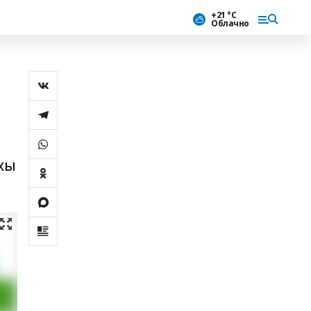
+21 °С
Облачно
ихы