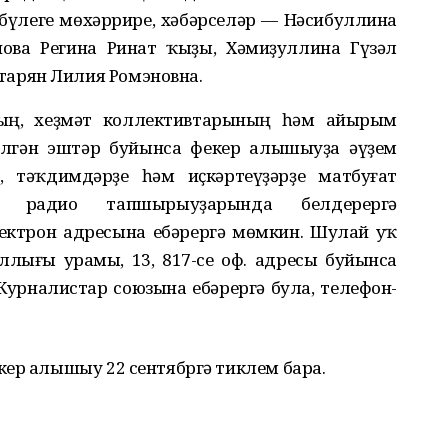
 бүлеге мөхәррире, хәбәрселәр — Нәсибуллина
ова Регина Ринат ҡыҙы, Хәмиҙуллина Гүзәл
тарян Лилия Ромэновна.
ың, хеҙмәт коллективтарының һәм айырым
елгән эштәр буйынса фекер алышыуҙа әүҙем
 тәҡдимдәрҙе һәм иҫкәртеүҙәрҙе матбуғат
әм радио тапшырыуҙарында белдерергә
ектрон адресына ебәрергә мөмкин. Шулай уҡ
ллығы урамы, 13, 817-се оф. адресы буйынса
рналистар союзына ебәрергә була, телефон-
кер алышыу 22 сентябргә тиклем бара.