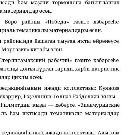
тисади һәм мәҙәни тормошона бағышланған
к материалдар өсөн.
, Бөрө районы «Победа» гәзите хәбәрсеһе.
социаль тематикалы материалдары өсөн.
ы районында йәшәгән тыуған яҡты өйрәнеүсе,
 Мортазин» китабы өсөн.
терлитамакский рабочий» гәзите хәбәрсеһе.
итендә донъя күргән тарихи, хәрби-патриотик,
лар циклы өсөн.
 редакцияһының ижади коллективы: Куянова
өхәррир, Ғәҙелшина Гөлназ Ғәбделхәй ҡыҙы –
а Ғилметдин ҡыҙы — хәбәрсе. «Зианчуринские
иаль һәм иҡтисади тематикалы материалдар
те редакцияһының ижади коллективы: Айытова