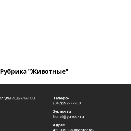
Рубрика "Животные"
кил улы ИШБУЛАТОВ
Телефон
(347)292-77-60
Эл. почта
henvil@yandex.ru
Адрес
450005, Башҡортостан