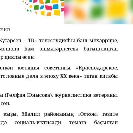
 ИТӘ?
Күгәрсен – ТВ» телестудияһы баш мөхәррире,
мошона һәм эшмәкәрлегенә бағышланған
р циклы өсөн.
лкән юстиция советнигы. «Краснодарское,
уголовные дела в эпоху ХХ века» тигән китабы
ы (Гөлфия Юнысова), журналистика ветераны.
сөн.
 ҡыҙы, Әбйәлил районының «Осҡон» гәзите
ендә социаль-иҡтисади темаға баҫылған