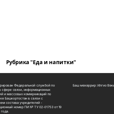
Рубрика "Еда и напитки"
рирован Федеральной службой по
Баш мөхәррир: Илгиз Вә
в сфере связи, информационных
ий и массовых коммуникаций по
ке Башкортостан в связи с
ем состава учредителей -
ционный номер ПИ № ТУ 02-01753 от 19
 года.