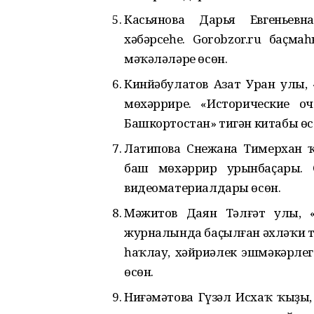
Касьянова Дарья Евгеньевн
хәбәрсеһе. Gorobzor.ru баҫ
мәҡәләләре өсөн.
Кинйәбулатов Азат Уран улы,
мөхәррире. «Исторические о
Башкортостан» тигән китабы өс
Латипова Снежана Тимерхан 
баш мөхәррир урынбаҫары. 
видеоматериалдары өсөн.
Мәжитов Даян Тәлғәт улы, «Б
журналында баҫылған әхләҡи тә
һаҡлау, хәйриәлек эшмәкәрле
өсөн.
Ниғәмәтова Гүзәл Исхаҡ ҡыҙы