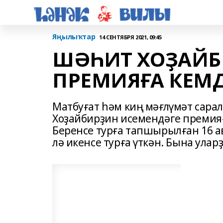
Яңылыҡтар
14 СЕНТЯБРЯ 2021, 09:45
ШӘҺИТ ХОҘАЙБ
ПРЕМИЯҒА КЕМД
Матбуғат һәм киң мәғлүмәт сара
Хоҙайбирҙин исемендәге премияғ
Беренсе турға тапшырылған 16 а
лә икенсе турға үткән. Бына улар