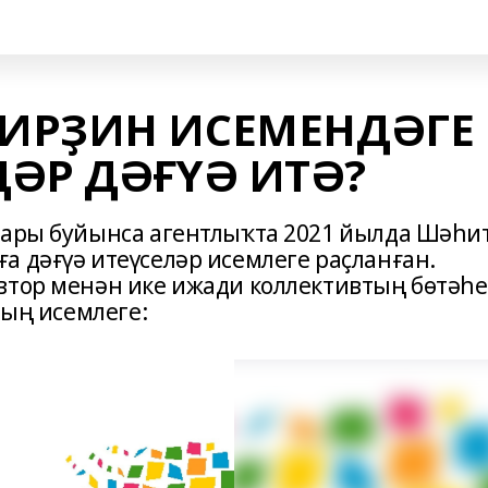
ИРҘИН ИСЕМЕНДӘГЕ
ӘР ДӘҒҮӘ ИТӘ?
лары буйынса агентлыҡта 2021 йылда Шәһи
а дәғүә итеүселәр исемлеге раҫланған.
втор менән ике ижади коллективтың бөтәһе
ҙың исемлеге: