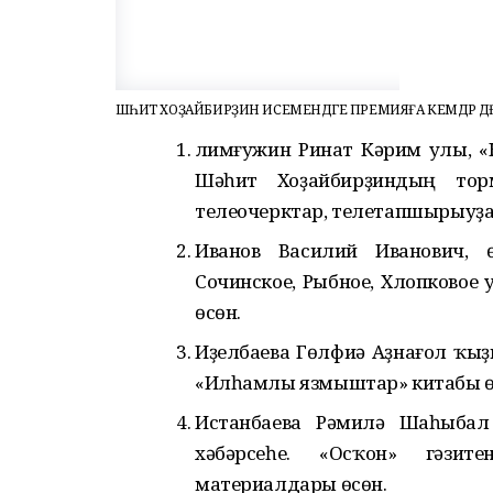
ШӘҺИТ ХОҘАЙБИРҘИН ИСЕМЕНДӘГЕ ПРЕМИЯҒА КЕМДӘР ДӘҒҮӘ
Әлимғужин Ринат Кәрим улы, «
Шәһит Хоҙайбирҙиндың тор
телеочерктар, телетапшырыуҙа
Иванов Василий Иванович, ө
Сочинское, Рыбное, Хлопковое 
өсөн.
Иҙелбаева Гөлфиә Аҙнағол ҡыҙ
«Илһамлы язмыштар» китабы ө
Истанбаева Рәмилә Шаһыбал
хәбәрсеһе. «Осҡон» гәзит
материалдары өсөн.