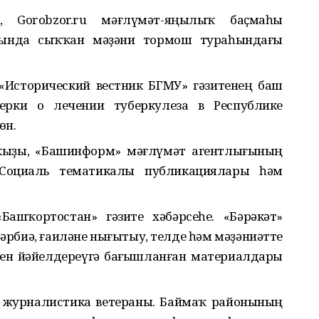
а, Gorobzor.ru мәғлүмәт-яңылыҡ баҫмаһы
маһында сыҡҡан мәҙәни тормош тураһындағы
 «Исторический вестник БГМУ» гәзитенең баш
черки о лечении туберкулеза в Республике
өн.
ҡыҙы, «Башинформ» мәғлүмәт агентлығының
Социаль тематикалы публикациялары һәм
ашҡортостан» гәзите хәбәрсеһе. «Бәрәкәт»
рбиә, ғаиләне нығытыу, телде һәм мәҙәниәтте
ген йәйелдереүгә бағышланған материалдары
, журналистика ветераны. Баймаҡ районының