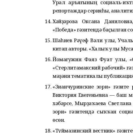
Урал аръяғының социаль-иҡ
репортаждар серияһы, аналити
Хәйҙәрова Оксана Даниловна
«Победа» гәзитендә баҫылған 
Шаһиев Рәүеф Вәли улы, Учал
китап авторы. «Халыҡ улы Муса
Йомағужин Фаяз Фуат улы, «С
«Стерлитамакский рабочий» гәз
мәҙәни тематикалы публикация
«Зианчуринские зори» гәзите
Виктория Евегеньевна — баш м
хәбәрсе, Мырҙаҡаева Светлан
зори» гәзитендә сыҡҡан соц
өсөн.
«Туймазинский вестник» гәзи