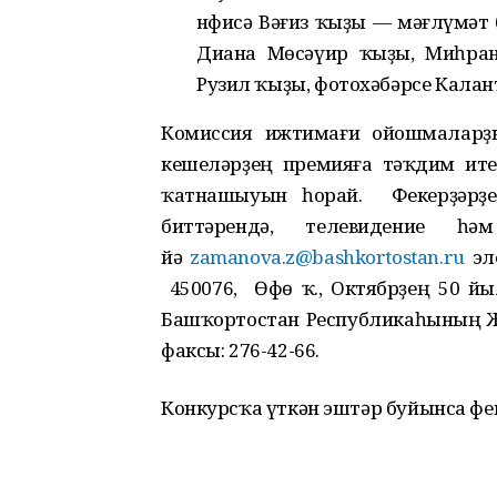
Әнфисә Вәғиз ҡыҙы — мәғлүмәт
Диана Мөсәүир ҡыҙы, Миһран
Рузил ҡыҙы, фотохәбәрсе Калан
Комиссия ижтимағи ойошмаларҙ
кешеләрҙең премияға тәҡдим ит
ҡатнашыуын һорай. Фекерҙәрҙе,
биттәрендә, телевидение һ
йә
zamanova.z@bashkortostan.ru
эл
450076, Өфө ҡ., Октябрҙең 50 йы
Башҡортостан Республикаһының Жу
факсы: 276-42-66.
Конкурсҡа үткән эштәр буйынса фе