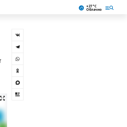
+27 °С
Облачно
т