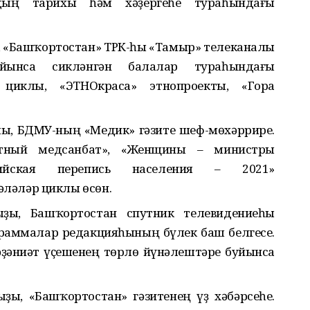
ндың тарихы һәм хәҙергеһе тураһындағы
, «Башҡортостан» ТРК-һы «Тамыр» телеканалы
уйынса сикләнгән балалар тураһындағы
р циклы, «ЭТНОкраса» этнопроекты, «Гора
лы, БДМУ-ның «Медик» гәзите шеф-мөхәррире.
ртный медсанбат», «Женщины – министры
оссийская перепись населения – 2021»
ләләр циклы өсөн.
ҙы, Башҡортостан спутник телевидениеһы
раммалар редакцияһының бүлек баш белгесе.
әҙәниәт үҫешенең төрлө йүнәлештәре буйынса
ы, «Башҡортостан» гәзитенең үҙ хәбәрсеһе.