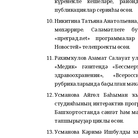
күренекле кешеләре, райо
публикациялар серияһы өсөн.
Никитина Татьяна Анатольевна
мөхәррире. Сәләмәтлеге б
«преград.net» программала
Новостей» телепроекты өсөн.
Рәхимҡулов Азамат Салауат у
«Медик» гәзитендә «Бессме
здравоохранения», «Всер
рубрикаларында баҫылған мәҡә
Усманова Айгөл Баһыман ҡы
студияһының интерактив прог
Башҡортостанда сәнғәт һәм м
тапшырыуҙар циклы өсөн.
Усманова Кәримә Ишбулды ҡыҙ