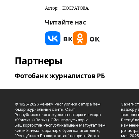
Автор:
Ә. НОСРАТОВА.
Читайте нас
Партнеры
Фотобанк журналистов РБ
© 1925-2026 «Һәнәк» Республика сатира һәм
Зарегист
юмор журналының сайты. Сайт
надзору 
Республиканского журнала сатиры и юмора
технолог
«Хэнэк» («Вилы»). Ойоштороусылары:
Республи
Башҡортостан Республикаһының Матбуғат һәм
изменени
киң мәғлүмәт саралары буйынса агентлығы;
регистра
"Республика Башкортостан" нәшриәт йорто
мая 2025