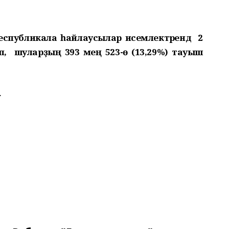
 республикала һайлаусылар исемлектәрендә 2
п, шуларҙың 393 мең 523-ө (13,29%) тауыш
.