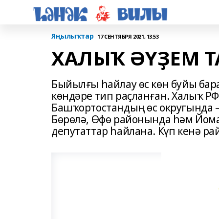
Яңылыҡтар
17 СЕНТЯБРЯ 2021, 13:53
ХАЛЫҠ ӘҮҘЕМ 
Быйылғы һайлау өс көн буйы бара
көндәре тип раҫланған. Халыҡ Р
Башҡортостандың өс округында 
Бөрөлә, Өфө районында һәм Йом
депутаттар һайлана. Күп кенә рай