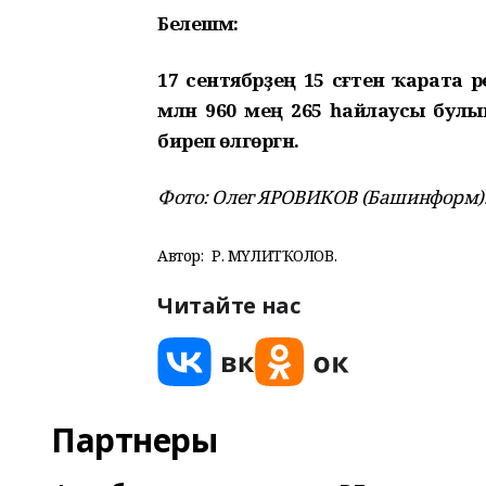
Белешмә:
17 сентябрҙең 15 сәғәтенә ҡарата
млн 960 мең 265 һайлаусы булы
биреп өлгөргән.
Фото: Олег ЯРОВИКОВ (Башинформ)
Автор:
Р. МӘҮЛИТҠОЛОВ.
Читайте нас
Партнеры