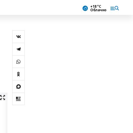
+18 °С
Облачно
ә