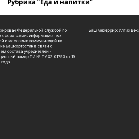
Рубрика "Еда и напитки"
рирован Федеральной службой по
Баш мөхәррир: Илгиз Вә
в сфере связи, информационных
ий и массовых коммуникаций по
ке Башкортостан в связи с
ем состава учредителей -
ционный номер ПИ № ТУ 02-01753 от 19
 года.