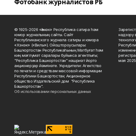
Фотобанк журналистов РБ
© 1925-2026 «Һәнәк» Республика сатира һәм
Зарегист
юмор журналының сайты. Сайт
надзору 
Республиканского журнала сатиры и юмора
технолог
«Хэнэк» («Вилы»). Ойоштороусылары:
Республи
Башҡортостан Республикаһының Матбуғат һәм
изменени
киң мәғлүмәт саралары буйынса агентлығы;
регистра
"Республика Башкортостан" нәшриәт йорто
мая 2025
акционерҙар йәмғиәте. Учредители: Агентство
по печати и средствам массовой информации
Республики Башкортостан; Акционерное
общество Издательский дом "Республика
Башкортостан".
Об использовании персональных данных