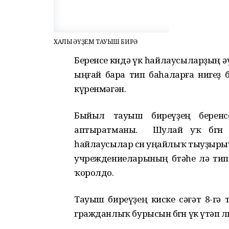
ХАЛЫҠ ӘҮҘЕМ ТАУЫШ БИРӘ
Беренсе көндә үк һайлаусыларҙың әүҙ
ыңғай бара тип баһаларға нигеҙ б
күренмәгән.
Быйыл тауыш биреүҙең беренсе
аптыратманы. Шулай уҡ бөгөн
һайлаусылар өсөн уңайлыҡ тыуҙырыу 
учреждениеларының бөтәһе лә тип
ҡоролдо.
Тауыш биреүҙең киске сәғәт 8-гә 
гражданлыҡ бурысын бөгөн үк үтәп өлгө