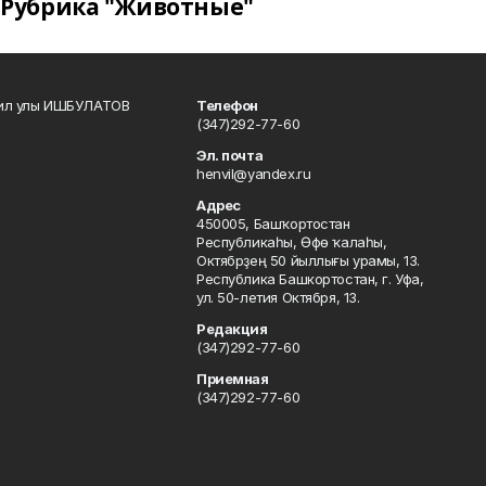
Рубрика "Животные"
кил улы ИШБУЛАТОВ
Телефон
(347)292-77-60
Эл. почта
henvil@yandex.ru
Адрес
450005, Башҡортостан
Республикаһы, Өфө ҡалаһы,
Октябрҙең 50 йыллығы урамы, 13.
Республика Башкортостан, г. Уфа,
ул. 50-летия Октября, 13.
Редакция
(347)292-77-60
Приемная
(347)292-77-60