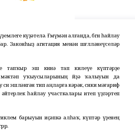
емлеге күҙәтелә. Ғөмүмән алғанда, бөгөн һайлау
ар. Законһыҙ агитация менән шөғөлләнеүселәр
 тапҡыр эш көнөнә тап килеүе күптәрҙе
 мәктәп уҡыусыларының өйҙә ҡалыуын да
өсөн эшләнгән тип аңларға кәрәк, сөнки мәғариф
 әйтерлек һайлау участкалары итеп үҙгәртеп
тиклем барыуын иҫәпкә алһаҡ, күптәр үҙенең
рөр.