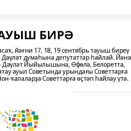
ТАУЫШ БИРӘ
саҡ, йәғни 17, 18, 19 сентябрь тауыш биреү
Ф Дәүләт думаһына депутаттар һайлай. Йән
– Дәүләт Йыйылышына, Өфөлә, Белоретта,
атау ауыл Советында урындағы Советтарға
он-ҡалаларҙа Советтарға өҫтәп һайлау үтә.