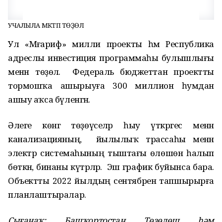
УЧАЛЫЛА МӘКТӘП ТӨҘӨЛӘ
Ул «Мәғариф» милли проекты һәм Республика
адреслы инвестиция программаһы булышлығы
менән төҙөлә. Федераль бюджеттан проектты
тормошҡа ашырыуға 300 миллион һумдан
ашыу аҡса бүленгән.
Әлеге көнгә төҙөүселәр һыу үткәргес менән
канализацияның, йылылыҡ трассаһы менән
электр системаһының тыштағы өлөшөн һалып
бөткән, бинаны күтәрәләр. Эш график буйынса бара.
Объектты 2022 йылдың сентябренә тапшырырға
планлаштыралар.
Сығанаҡ: Башҡортостан Төҙөлөш һәм