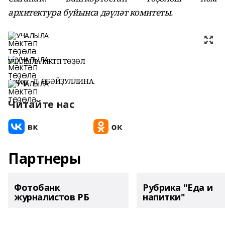
архитектура буйынса дәүләт комитеты.
УЧАЛЫЛА МӘКТӘП ТӨҘӨЛӘ
Автор:
Л. ҒӨБӘЙҘУЛЛИНА.
Читайте нас
Партнеры
Фотобанк
Рубрика "Еда и
журналистов РБ
напитки"