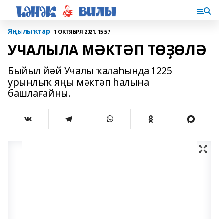
Яңылыҡтар
1 ОКТЯБРЯ 2021, 15:57
УЧАЛЫЛА МӘКТӘП ТӨҘӨЛӘ
Быйыл йәй Учалы ҡалаһында 1225
урынлыҡ яңы мәктәп һалына
башлағайны.