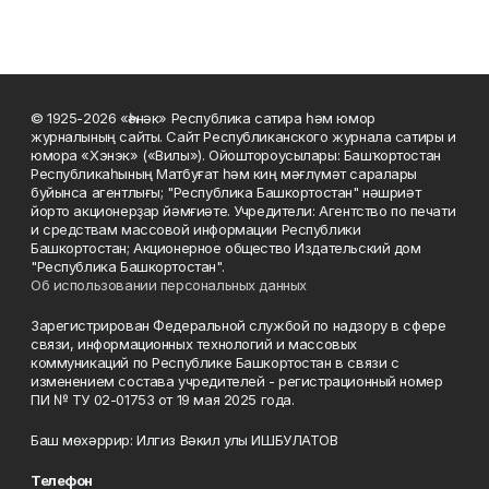
© 1925-2026 «Һәнәк» Республика сатира һәм юмор
журналының сайты. Сайт Республиканского журнала сатиры и
юмора «Хэнэк» («Вилы»). Ойоштороусылары: Башҡортостан
Республикаһының Матбуғат һәм киң мәғлүмәт саралары
буйынса агентлығы; "Республика Башкортостан" нәшриәт
йорто акционерҙар йәмғиәте. Учредители: Агентство по печати
и средствам массовой информации Республики
Башкортостан; Акционерное общество Издательский дом
"Республика Башкортостан".
Об использовании персональных данных
Зарегистрирован Федеральной службой по надзору в сфере
связи, информационных технологий и массовых
коммуникаций по Республике Башкортостан в связи с
изменением состава учредителей - регистрационный номер
ПИ № ТУ 02-01753 от 19 мая 2025 года.
Баш мөхәррир: Илгиз Вәкил улы ИШБУЛАТОВ
Телефон