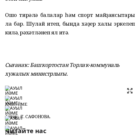
Ошо тирәлә балалар һәм спорт майҙансыҡтары
ла бар. Шулай итеп, бында хәҙер халыҡ эркелеп
килә, рәхәтләнеп ял итә.
Сығанаҡ: Башҡортостан Торлаҡ-коммуналь
хужалыҡ министрлығы.
АУЫЛ ЙӘМЕ
Автор:
Т. САФОНОВА.
Читайте нас