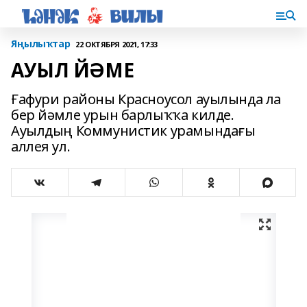
Яңылыҡтар
22 ОКТЯБРЯ 2021, 17:33
АУЫЛ ЙӘМЕ
Ғафури районы Красноусол ауылында ла
бер йәмле урын барлыҡҡа килде.
Ауылдың Коммунистик урамындағы
аллея ул.