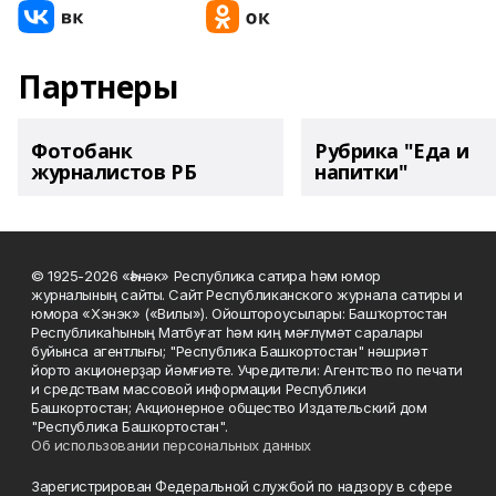
Партнеры
Фотобанк
Рубрика "Еда и
журналистов РБ
напитки"
© 1925-2026 «Һәнәк» Республика сатира һәм юмор
журналының сайты. Сайт Республиканского журнала сатиры и
юмора «Хэнэк» («Вилы»). Ойоштороусылары: Башҡортостан
Республикаһының Матбуғат һәм киң мәғлүмәт саралары
буйынса агентлығы; "Республика Башкортостан" нәшриәт
йорто акционерҙар йәмғиәте. Учредители: Агентство по печати
и средствам массовой информации Республики
Башкортостан; Акционерное общество Издательский дом
"Республика Башкортостан".
Об использовании персональных данных
Зарегистрирован Федеральной службой по надзору в сфере