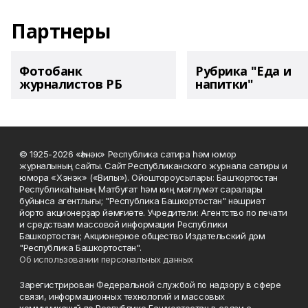
Партнеры
Фотобанк
Рубрика "Еда и
журналистов РБ
напитки"
© 1925-2026 «Һәнәк» Республика сатира һәм юмор
журналының сайты. Сайт Республиканского журнала сатиры и
юмора «Хэнэк» («Вилы»). Ойоштороусылары: Башҡортостан
Республикаһының Матбуғат һәм киң мәғлүмәт саралары
буйынса агентлығы; "Республика Башкортостан" нәшриәт
йорто акционерҙар йәмғиәте. Учредители: Агентство по печати
и средствам массовой информации Республики
Башкортостан; Акционерное общество Издательский дом
"Республика Башкортостан".
Об использовании персональных данных
Зарегистрирован Федеральной службой по надзору в сфере
связи, информационных технологий и массовых
коммуникаций по Республике Башкортостан в связи с