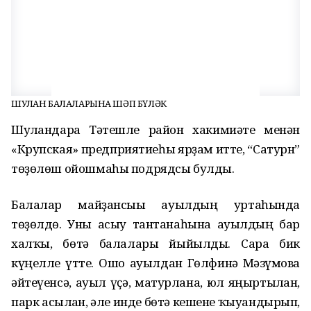
ШУЛҒАН БАЛАЛАРЫНА ШӘП БҮЛӘК
Шулғандарға Тәтешле район хакимиәте менән
«Крупская» предприятиеһы ярҙам итте, “Сатурн”
төҙөлөш ойошмаһы подрядсы булды.
Балалар майҙансығы ауылдың уртаһында
төҙөлдө. Уны асыу тантанаһына ауылдың бар
халҡы, бөтә балалары йыйылды. Сара бик
күңелле үтте. Ошо ауылдан Гөлфинә Мәғзүмова
әйтеүенсә, ауыл үҫә, матурлана, юл яңыртылған,
парк асылған, әле инде бөтә кешене ҡыуандырып,