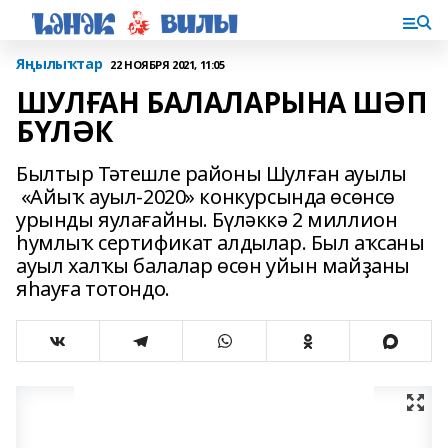
Яңылыҡтар
22 НОЯБРЯ 2021, 11:05
ШУЛҒАН БАЛАЛАРЫНА ШӘП
БҮЛӘК
Былтыр Тәтешле районы Шулған ауылы
«Айыҡ ауыл-2020» конкурсында өсөнсө
урынды яулағайны. Бүләккә 2 миллион
һумлыҡ сертификат алдылар. Был аҡсаны
ауыл халҡы балалар өсөн уйын майҙаны
яһауға тотондо.