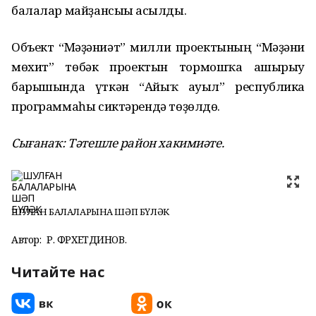
балалар майҙансығы асылды.
Объект “Мәҙәниәт” милли проектының “Мәҙәни
мөхит” төбәк проектын тормошҡа ашырыу
барышында үткән “Айыҡ ауыл” республика
программаһы сиктәрендә төҙөлдө.
Сығанаҡ: Тәтешле район хакимиәте.
ШУЛҒАН БАЛАЛАРЫНА ШӘП БҮЛӘК
Автор:
Р. ФӘРХЕТДИНОВ.
Читайте нас